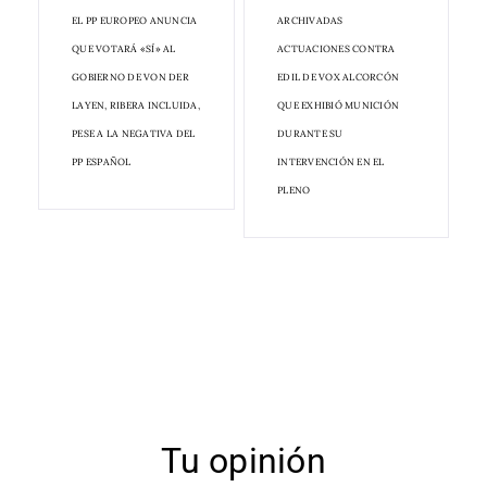
EL PP EUROPEO ANUNCIA
ARCHIVADAS
QUE VOTARÁ «SÍ» AL
ACTUACIONES CONTRA
GOBIERNO DE VON DER
EDIL DE VOX ALCORCÓN
LAYEN, RIBERA INCLUIDA,
QUE EXHIBIÓ MUNICIÓN
PESE A LA NEGATIVA DEL
DURANTE SU
PP ESPAÑOL
INTERVENCIÓN EN EL
PLENO
Tu opinión