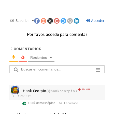
Suscribir
Acceder
Por favor, accede para comentar
2
COMENTARIOS
Recientes
EM Off
Hank Scorpio
(@hankscorpio)
#2991119
Gurú demoscópico
1 año hace