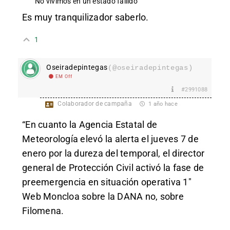
No vivimos en un estado fallido
Es muy tranquilizador saberlo.
1
Oseiradepintegas
(@oseiradepintegas)
EM Off
#2991088
Colaborador de campaña
1 año hace
“En cuanto la Agencia Estatal de
Meteorología elevó la alerta el jueves 7 de
enero por la dureza del temporal, el director
general de Protección Civil activó la fase de
preemergencia en situación operativa 1″
Web Moncloa sobre la DANA no, sobre
Filomena.