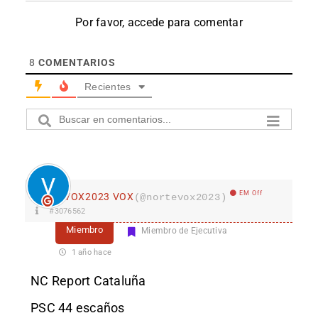
Por favor, accede para comentar
8
COMENTARIOS
Recientes
EM Off
VOX2023 VOX
(@nortevox2023)
#3076562
Miembro
Miembro de Ejecutiva
1 año hace
NC Report Cataluña
PSC 44 escaños