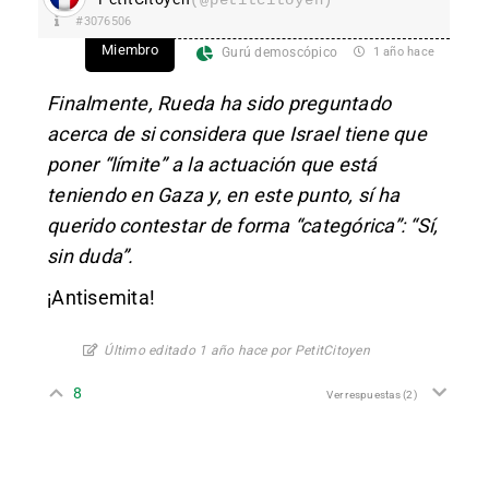
(@petitcitoyen)
#3076506
Miembro
Gurú demoscópico
1 año hace
Finalmente, Rueda ha sido preguntado
acerca de si considera que Israel tiene que
poner “límite” a la actuación que está
teniendo en Gaza y, en este punto, sí ha
querido contestar de forma “categórica”: “Sí,
sin duda”.
¡Antisemita!
Último editado 1 año hace por PetitCitoyen
8
Ver respuestas
(2)