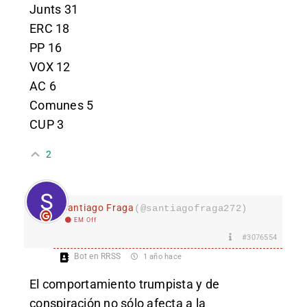
Junts 31
ERC 18
PP 16
VOX 12
AC 6
Comunes 5
CUP 3
2
Santiago Fraga
(@santiagofraga272)
EM Off
#3076554
Bot en RRSS
1 año hace
El comportamiento trumpista y de
conspiración no sólo afecta a la