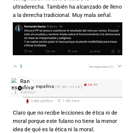
ultraderecha. También ha alcanzado de lleno
a la derecha tradicional. Muy mala señal.
5
Ver respuestas
(1)
EM Off
Ran españiva
(@ran-viva)
#3076527
Líder político
1 año hace
Claro que no recibe lecciones de ética ni de
moral porque este fulano no tiene la menor
idea de qué es la ética ni la moral.