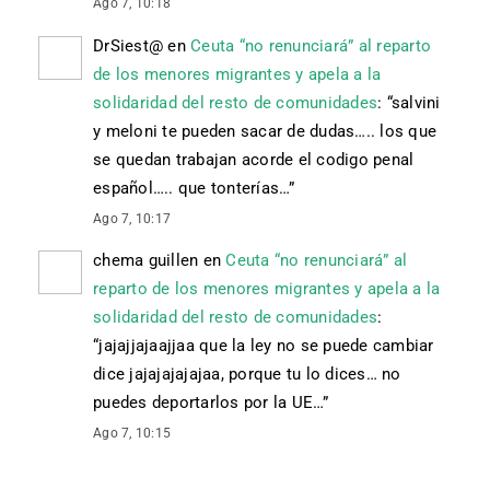
Ago 7, 10:18
DrSiest@
en
Ceuta “no renunciará” al reparto
de los menores migrantes y apela a la
solidaridad del resto de comunidades
: “
salvini
y meloni te pueden sacar de dudas….. los que
se quedan trabajan acorde el codigo penal
español….. que tonterías…
”
Ago 7, 10:17
chema guillen
en
Ceuta “no renunciará” al
reparto de los menores migrantes y apela a la
solidaridad del resto de comunidades
:
“
jajajjajaajjaa que la ley no se puede cambiar
dice jajajajajajaa, porque tu lo dices… no
puedes deportarlos por la UE…
”
Ago 7, 10:15