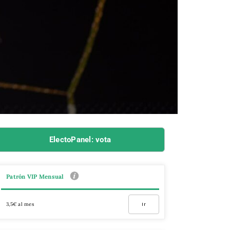
ElectoPanel: vota
Patrón VIP Mensual
3,5€ al mes
Ir