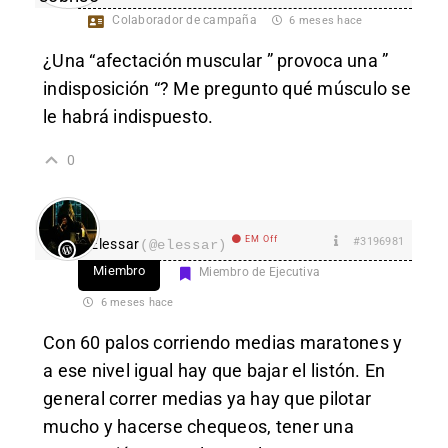
Colaborador de campaña
6 meses hace
¿Una “afectación muscular ” provoca una ”
indisposición “? Me pregunto qué músculo se
le habrá indispuesto.
0
EM Off
#3196981
Elessar
(@elessar)
Miembro
Miembro de Ejecutiva
6 meses hace
Con 60 palos corriendo medias maratones y
a ese nivel igual hay que bajar el listón. En
general correr medias ya hay que pilotar
mucho y hacerse chequeos, tener una