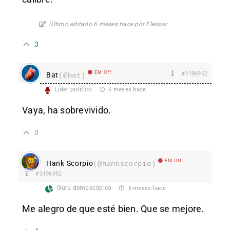
Último editado 6 meses hace por Elessar
3
EM Off
#3196962
Bat
(@bat)
Líder político
6 meses hace
Vaya, ha sobrevivido.
0
EM Off
Hank Scorpio
(@hankscorpio)
#3196952
Gurú demoscópico
6 meses hace
Me alegro de que esté bien. Que se mejore.