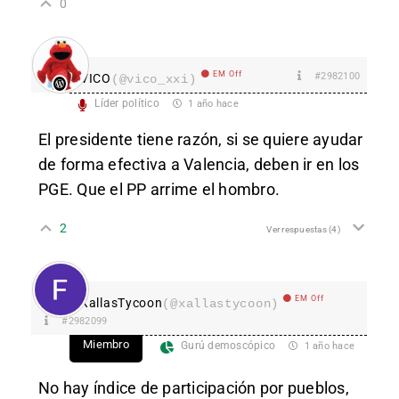
0
EM Off
#2982100
VICO
(@vico_xxi)
Líder político
1 año hace
El presidente tiene razón, si se quiere ayudar
de forma efectiva a Valencia, deben ir en los
PGE. Que el PP arrime el hombro.
2
Ver respuestas
(4)
EM Off
XallasTycoon
(@xallastycoon)
#2982099
Miembro
Gurú demoscópico
1 año hace
No hay índice de participación por pueblos,