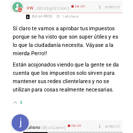
EM Off
#2982131
IrW .
(@izignition)
Bot en RRSS
1 año hace
Sí claro te vamos a aprobar tus impuestos
porque se ha visto que son super útiles y es
lo que la ciudadanía necesita. Váyase a la
mierda Perro!!
Están acojonados viendo que la gente se da
cuenta que los impuestos solo sirven para
mantener sus redes clientelares y no se
utilizan para cosas realmente necesarias.
3
EM Off
#2982127
juliano
(@juliano)