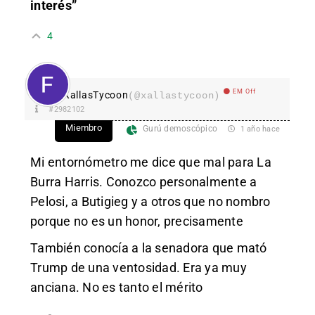
interés”
4
EM Off
XallasTycoon
(@xallastycoon)
#2982102
Miembro
Gurú demoscópico
1 año hace
Mi entornómetro me dice que mal para La
Burra Harris. Conozco personalmente a
Pelosi, a Butigieg y a otros que no nombro
porque no es un honor, precisamente
También conocía a la senadora que mató
Trump de una ventosidad. Era ya muy
anciana. No es tanto el mérito