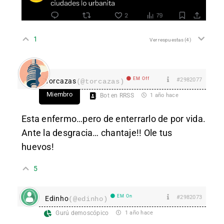
1
Ver respuestas
(4)
EM Off
#2982077
Torcazas
(@torcazas)
Miembro
Bot en RRSS
1 año hace
Esta enfermo…pero de enterrarlo de por vida.
Ante la desgracia… chantaje!! Ole tus
huevos!
5
EM On
#2982073
Edinho
(@edinho)
Gurú demoscópico
1 año hace