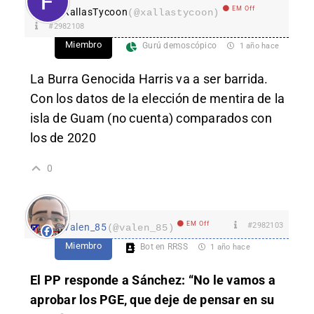
EM Off
XallasTycoon
(@xallastycoon)
#2982108
Miembro
Gurú demoscópico
1 año hace
La Burra Genocida Harris va a ser barrida.
Con los datos de la elección de mentira de la
isla de Guam (no cuenta) comparados con
los de 2020
0
EM Off
#2982103
Valen_85
(@valen_85)
Miembro
Bot en RRSS
1 año hace
El PP responde a Sánchez: “No le vamos a
aprobar los PGE, que deje de pensar en su