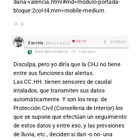
dana-valencia.html#md=modulo-portada-
bloque:2col-t4;mm=mobile-medium
0
EM Off
#2982381
Escreix
(@escreix)
Gurú demoscópico
1 año hace
Disculpa, pero yo diría que la CHJ no tiene
entre sus funciones dar alertas.
Las CC.HH. tienen sensores de caudal
intalados, que transmiten sus datos
automáticamente. Y son los resp. de
Protección Civil (Conselleria de Interior) los
que se supone que efectúan un seguimiento
de estos datos y entre eso, y las prevsiones
de lluvia, etc., deciden si dan -o no- una