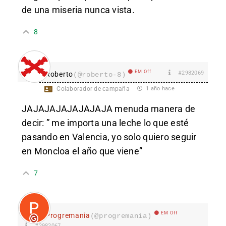
de una miseria nunca vista.
8
EM Off
#2982069
Roberto
(@roberto-8)
Colaborador de campaña
1 año hace
JAJAJAJAJAJAJAJA menuda manera de
decir: ” me importa una leche lo que esté
pasando en Valencia, yo solo quiero seguir
en Moncloa el año que viene”
7
EM Off
Progremania
(@progremania)
#2982067