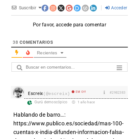
Suscribir
Acceder
Por favor, accede para comentar
38
COMENTARIOS
Recientes
EM Off
#2982383
Escreix
(@escreix)
Gurú demoscópico
1 año hace
Hablando de barro…:
https://www.publico.es/sociedad/mas-100-
cuentas-x-india-difunden-informacion-falsa-