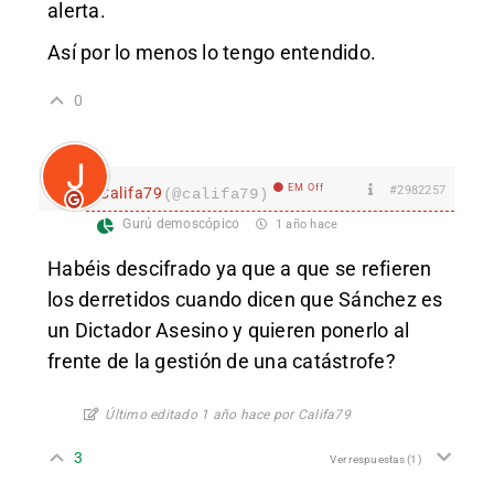
alerta.
Así por lo menos lo tengo entendido.
0
EM Off
#2982257
Califa79
(@califa79)
Gurú demoscópico
1 año hace
Habéis descifrado ya que a que se refieren
los derretidos cuando dicen que Sánchez es
un Dictador Asesino y quieren ponerlo al
frente de la gestión de una catástrofe?
Último editado 1 año hace por Califa79
3
Ver respuestas
(1)