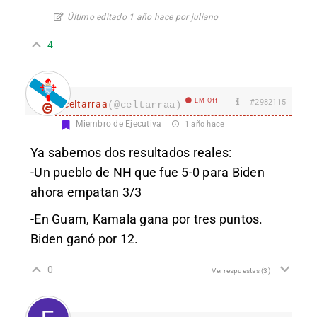
Último editado 1 año hace por juliano
4
EM Off
#2982115
celtarraa
(@celtarraa)
Miembro de Ejecutiva
1 año hace
Ya sabemos dos resultados reales:
-Un pueblo de NH que fue 5-0 para Biden
ahora empatan 3/3
-En Guam, Kamala gana por tres puntos.
Biden ganó por 12.
0
Ver respuestas
(3)