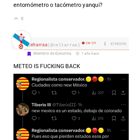
entornómetro o tacómetro yanqui?
0
EM Off
#2982096
celtarraa
(@celtarraa)
Miembro de Ejecutiva
1 año hace
METEO IS FUCKING BACK