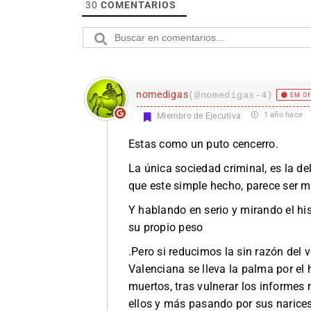
30
COMENTARIOS
nomedigas
(@nomedigas-4)
EM Of
1 año hace
Miembro de Ejecutiva
Estas como un puto cencerro.
La única sociedad criminal, es la de
que este simple hecho, parece ser m
Y hablando en serio y mirando el his
su propio peso
.Pero si reducimos la sin razón del 
Valenciana se lleva la palma por el 
muertos, tras vulnerar los informes
ellos y más pasando por sus narices