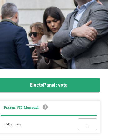
ElectoPanel: vota
Patrón VIP Mensual
3,5€ al mes
Ir