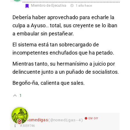
Miembro de Ejecutiva
1 año hace
Debería haber aprovechado para echarle la
culpa a Ayuso.. total, sus creyente se lo iban
a embaular sin pestañear.
El sistema está tan sobrecargado de
incompetentes enchufados que ha petado.
Mientras tanto, su hermanísimo a juicio por
delincuente junto a un puñado de socialistos.
Begoño-ña, calienta que sales.
1
EM Off
nomedigas
(@nomedigas-4)
#3059746