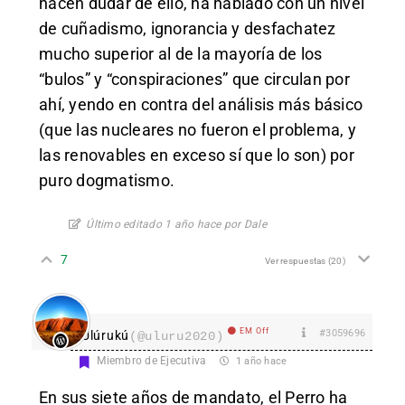
hacen dudar de ello, ha hablado con un nivel
de cuñadismo, ignorancia y desfachatez
mucho superior al de la mayoría de los
“bulos” y “conspiraciones” que circulan por
ahí, yendo en contra del análisis más básico
(que las nucleares no fueron el problema, y
las renovables en exceso sí que lo son) por
puro dogmatismo.
Último editado 1 año hace por Dale
7
Ver respuestas
(20)
EM Off
#3059696
Ulúrukú
(@uluru2020)
Miembro de Ejecutiva
1 año hace
En sus siete años de mandato, el Perro ha