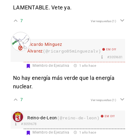
LAMENTABLE. Vete ya.
7
Ver respuestas
(1)
Ricardo Mínguez
EM Off
Álvarez
(@ricargo85minguezalv)
#3059681
Miembro de Ejecutiva
1 año hace
No hay energía más verde que la energía
nuclear.
7
Ver respuestas
(1)
EM Off
Reino-de-Leon
(@reino-de-leon)
#3059678
Miembro de Ejecutiva
1 año hace