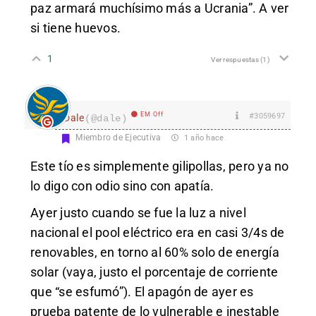
paz armará muchísimo más a Ucrania”. A ver
si tiene huevos.
1
Ver respuestas
(1)
EM Off
#3059697
Dale
(@dale)
Miembro de Ejecutiva
1 año hace
Este tío es simplemente gilipollas, pero ya no
lo digo con odio sino con apatía.
Ayer justo cuando se fue la luz a nivel
nacional el pool eléctrico era en casi 3/4s de
renovables, en torno al 60% solo de energía
solar (vaya, justo el porcentaje de corriente
que “se esfumó”). El apagón de ayer es
prueba patente de lo vulnerable e inestable