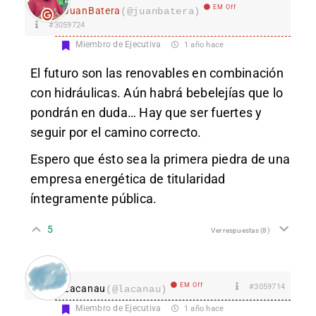
EM Off
JuanBatera
(@juanbatera)
#3059724
Miembro de Ejecutiva
1 año hace
El futuro son las renovables en combinación
con hidráulicas. Aún habrá bebelejías que lo
pondrán en duda… Hay que ser fuertes y
seguir por el camino correcto.
Espero que ésto sea la primera piedra de una
empresa energética de titularidad
íntegramente pública.
5
Ver respuestas
(8)
EM Off
#3059714
Lacanau
(@lacanau)
Miembro de Ejecutiva
1 año hace