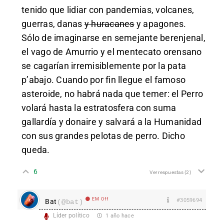
tenido que lidiar con pandemias, volcanes,
guerras, danas
y huracanes
y apagones.
Sólo de imaginarse en semejante berenjenal,
el vago de Amurrio y el mentecato orensano
se cagarían irremisiblemente por la pata
p’abajo. Cuando por fin llegue el famoso
asteroide, no habrá nada que temer: el Perro
volará hasta la estratosfera con suma
gallardía y donaire y salvará a la Humanidad
con sus grandes pelotas de perro. Dicho
queda.
6
Ver respuestas
(2)
EM Off
#3059694
Bat
(@bat)
Líder político
1 año hace