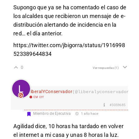
Supongo que ya se ha comentado el caso de
los alcaldes que recibieron un mensaje de e-
distribución alertando de incidencia en la
red… el día anterior.
https://twitter.com/jbigorra/status/1916998
523389644834
0
Ver respuestas
(1)
LiberalYConservador
(@liberalyconservador133
EM Off
#3059685
Miembro de Ejecutiva
1 año hace
Agilidad dice, 10 horas ha tardado en volver
el internet a mi casa y unas 8 horas la luz.