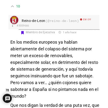
10
EM Off
Reino-de-Leon
(@reino-de-leon)
#3059666
Miembro de Ejecutiva
1 año hace
En los medios europeos ya hablan
abiertamente del colapso del sistema por
meter un exceso de renovables,
especialmente solar, en detrimento del resto
de sistemas de generación, y aquí todavía
seguimos insinuando que fue un sabotaje.
Pero vamos a ver… ¿quién cojones quiere
sabotear a España si no pintamos nada en el
78
mundo?
Que nos digan la verdad de una puta vez, que