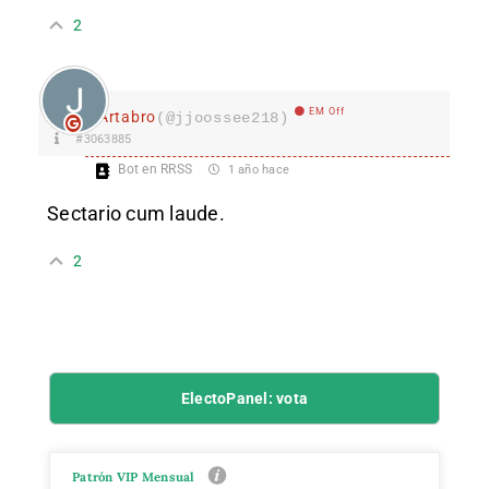
2
EM Off
Ártabro
(@jjoossee218)
#3063885
Bot en RRSS
1 año hace
Sectario cum laude.
2
ElectoPanel: vota
Patrón VIP Mensual