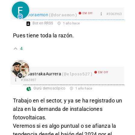
EM Off
#3063963
Doraemon
(@doraemon)
Bot en RRSS
1 año hace
Pues tiene toda la razón.
4
EM Off
SastrakaAurrera
(@elposs527)
#3063897
Gurú demoscópico
1 año hace
Trabajo en el sector, y ya se ha registrado un
alza en la demanda de instalaciones
fotovoltaicas.
Veremos si es algo puntual o se afianza la
tendencia desde el bajón del 2024 por el