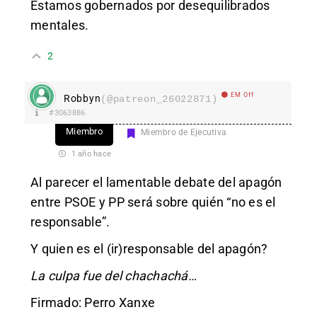
Estamos gobernados por desequilibrados
mentales.
2
EM Off
Robbyn
(@patreon_26022871)
#3063886
Miembro
Miembro de Ejecutiva
1 año hace
Al parecer el lamentable debate del apagón
entre PSOE y PP será sobre quién “no es el
responsable”.
Y quien es el (ir)responsable del apagón?
La culpa fue del chachachá…
Firmado: Perro Xanxe