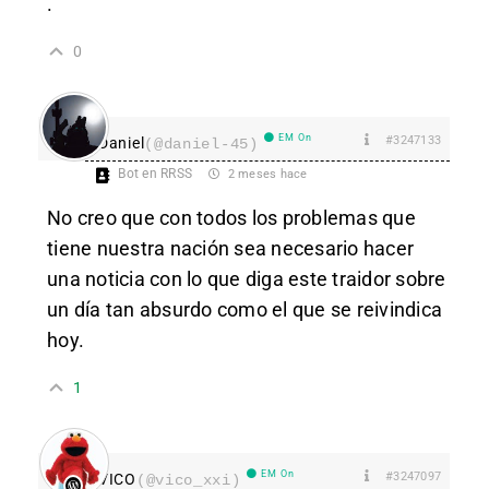
.
0
EM On
#3247133
Daniel
(@daniel-45)
Bot en RRSS
2 meses hace
No creo que con todos los problemas que
tiene nuestra nación sea necesario hacer
una noticia con lo que diga este traidor sobre
un día tan absurdo como el que se reivindica
hoy.
1
EM On
#3247097
VICO
(@vico_xxi)