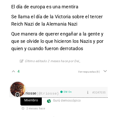
El día de europa es una mentira
Se llama el día de la Victoria sobre el tercer
Reich Nazi de la Alemania Nazi
Que manera de querer engañar a la gente y
que se olvide lo que hicieron los Nazis y por
quien y cuando fueron derrotados
Último editado 2 meses hace por Dei_
4
Ver respuestas
(6)
EM On
#3247035
Triosse
(@triosse)
Miembro
Gurú demoscópico
2 meses hace