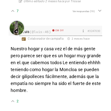
Último editado 2 meses hace por Triosse
7
Ver respuestas
(19)
EM Off
#3247030
Luis
(@luis-46)
Colaborador de campaña
2 meses hace
Nuestro hogar y casa vez el de más gente
pero parece ser que es un hogar muy grande
en el.que cabemos todos Le entiendo ehhhh
teniendo como hogar la Moncloa se pueden
decir gilipolleces fácilmente, además que la
empatía no siempre ha sido el fuerte de este
hombre.
2