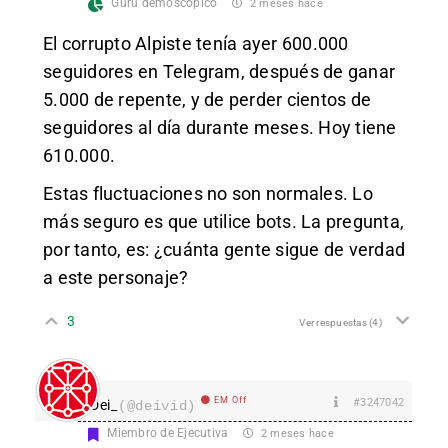
Gurú demoscópico
2 meses hace
El corrupto Alpiste tenía ayer 600.000
seguidores en Telegram, después de ganar
5.000 de repente, y de perder cientos de
seguidores al día durante meses. Hoy tiene
610.000.
Estas fluctuaciones no son normales. Lo
más seguro es que utilice bots. La pregunta,
por tanto, es: ¿cuánta gente sigue de verdad
a este personaje?
3
Ver respuestas
(4)
EM Off
#3247042
Dei_
(@deivid)
Miembro de Ejecutiva
2 meses hace