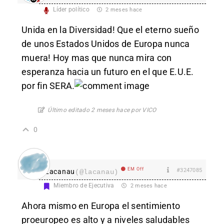
Líder político
2 meses hace
Unida en la Diversidad! Que el eterno sueño
de unos Estados Unidos de Europa nunca
muera! Hoy mas que nunca mira con
esperanza hacia un futuro en el que E.U.E.
por fin SERA.
Último editado 2 meses hace por VICO
0
EM Off
#3247085
Lacanau
(@lacanau)
Miembro de Ejecutiva
2 meses hace
Ahora mismo en Europa el sentimiento
proeuropeo es alto y a niveles saludables