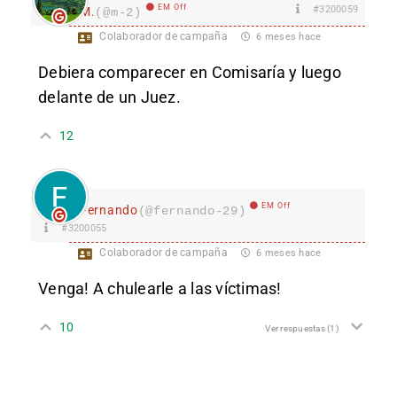
EM Off
#3200059
M.
(@m-2)
Colaborador de campaña
6 meses hace
Debiera comparecer en Comisaría y luego
delante de un Juez.
12
EM Off
Fernando
(@fernando-29)
#3200055
Colaborador de campaña
6 meses hace
Venga! A chulearle a las víctimas!
10
Ver respuestas
(1)