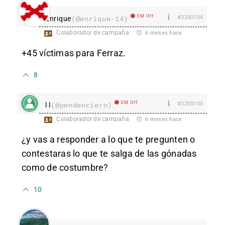
EM Off
#3200104
Enrique
(@enrique-14)
Colaborador de campaña
6 meses hace
+45 víctimas para Ferraz.
8
EM Off
#3200100
l l
(@pendenciero)
Colaborador de campaña
6 meses hace
¿y vas a responder a lo que te pregunten o
contestaras lo que te salga de las gónadas
como de costumbre?
10