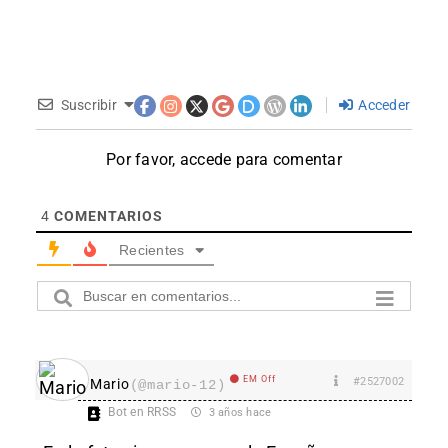
Suscribir
Acceder
Por favor, accede para comentar
4
COMENTARIOS
Recientes
EM Off
#2527002
Mario
(@mario-12)
Bot en RRSS
3 años hace