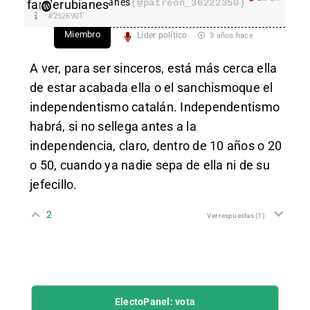
fanderubianes
(@patreon_36222350)
#2526901
Miembro
Líder político
3 años hace
A ver, para ser sinceros, está más cerca ella
de estar acabada ella o el sanchismoque el
independentismo catalán. Independentismo
habrá, si no sellega antes a la
independencia, claro, dentro de 10 años o 20
o 50, cuando ya nadie sepa de ella ni de su
jefecillo.
2
Ver respuestas
(1)
ElectoPanel: vota