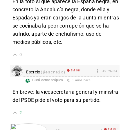
En la foto si que aparece la España negra, en
concreto la Andalucía negra, donde ella y
Espadas ya eran cargos de la Junta mientras
se cocinaba la peor corrupción que se ha
sufrido, aparte de enchufismo, uso de
medios públicos, etc.
0
EM Off
#2526914
Escreix
(@escreix)
Gurú demoscópico
3 años hace
En breve: la vicesecretaria general y ministra
del PSOE pide el voto para su partido.
2
EM Off