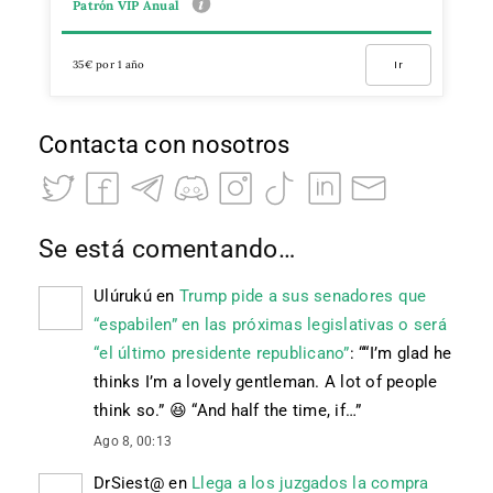
Patrón VIP Anual
35€ por 1 año
Ir
Contacta con nosotros
Se está comentando…
Ulúrukú
en
Trump pide a sus senadores que
“espabilen” en las próximas legislativas o será
“el último presidente republicano”
: “
“I’m glad he
thinks I’m a lovely gentleman. A lot of people
think so.” 😆 “And half the time, if…
”
Ago 8, 00:13
DrSiest@
en
Llega a los juzgados la compra