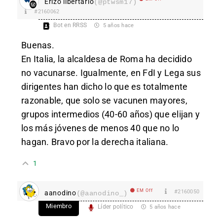
Erizo libertario
(@ptwsm17)
#2160062
Bot en RRSS
5 años hace
Buenas.
En Italia, la alcaldesa de Roma ha decidido
no vacunarse. Igualmente, en FdI y Lega sus
dirigentes han dicho lo que es totalmente
razonable, que solo se vacunen mayores,
grupos intermedios (40-60 años) que elijan y
los más jóvenes de menos 40 que no lo
hagan. Bravo por la derecha italiana.
1
EM Off
#2160050
aanodino
(@aanodino_)
Miembro
Líder político
5 años hace