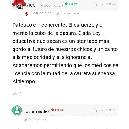
EM On
#2160393
VICO
(@vico_xxi)
Líder político
5 años hace
Patético e incoherente. El esfuerzo y el
merito la cubo de la basura. Cada Ley
educativa que sacan es un atentado más
gordo al futuro de nuestros chicos y un canto
a la mediocridad y a la ignorancia.
Acabaremos permitiendo que los médicos se
licencia con la mitad de la carrera suspensa.
Al tiempo…
0
EM Off
#2160150
cumfraudeZ
5 años hace