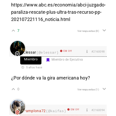
https://www.abc.es/economia/abci-juzgado-
paraliza-rescate-plus-ultra-tras-recurso-pp-
202107221116_noticia.html
7
Ver respuestas
(8)
EM Off
#2160098
Elessar
(@elessar)
Miembro
Miembro de Ejecutiva
5 años hace
¿Por dónde va la gira americana hoy?
0
Ver respuestas
(1)
EM Off
#2160094
Pamplona72
(@kaifas)