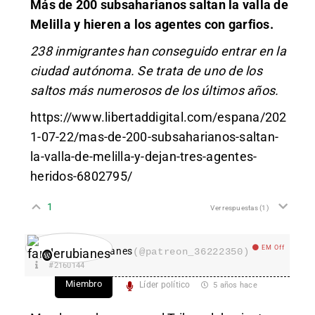
Más de 200 subsaharianos saltan la valla de
Melilla y hieren a los agentes con garfios.
238 inmigrantes han conseguido entrar en la
ciudad autónoma. Se trata de uno de los
saltos más numerosos de los últimos años.
https://www.libertaddigital.com/espana/202
1-07-22/mas-de-200-subsaharianos-saltan-
la-valla-de-melilla-y-dejan-tres-agentes-
heridos-6802795/
1
Ver respuestas
(1)
EM Off
fanderubianes
(@patreon_36222350)
#2160144
Miembro
Líder político
5 años hace