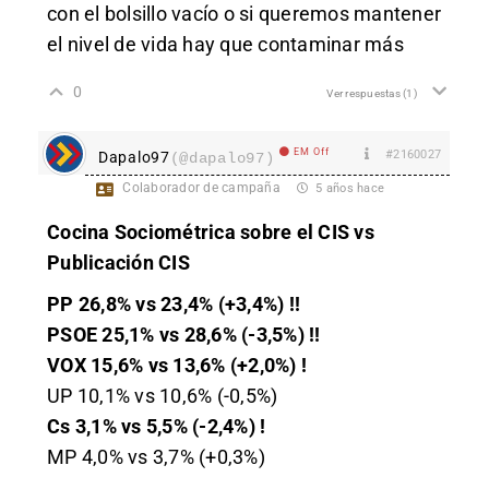
con el bolsillo vacío o si queremos mantener
el nivel de vida hay que contaminar más
0
Ver respuestas
(1)
EM Off
#2160027
Dapalo97
(@dapalo97)
Colaborador de campaña
5 años hace
Cocina Sociométrica sobre el CIS vs
Publicación CIS
PP 26,8% vs 23,4% (+3,4%) !!
PSOE 25,1% vs 28,6% (-3,5%) !!
VOX 15,6% vs 13,6% (+2,0%) !
UP 10,1% vs 10,6% (-0,5%)
Cs 3,1% vs 5,5% (-2,4%) !
MP 4,0% vs 3,7% (+0,3%)