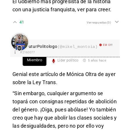
El Gobierno más progresista de la historia
con una justicia franquista, ver para creer.
41
Ver respuestas
(3)
EM Off
FuturPolitologo
(@mikel_montoia)
#2160077
Miembro
Líder político
5 años hace
Genial este artículo de Mónica Oltra de ayer
sobre la Ley Trans.
“
Sin embargo, cualquier argumento se
topará con consignas repetidas de abolición
del género. ¡Oiga, pues abólase! Yo también
creo que hay que abolir las clases sociales y
las desigualdades, pero no por ello voy