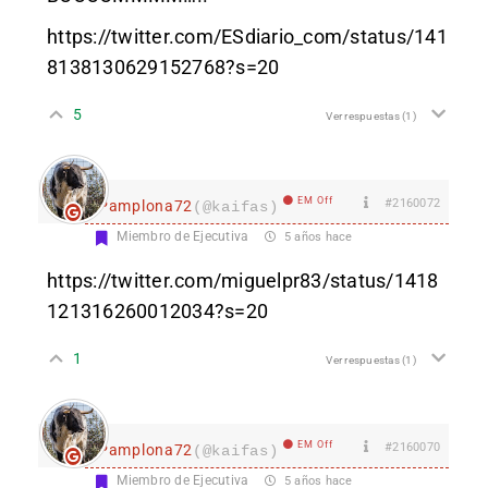
https://twitter.com/ESdiario_com/status/141
8138130629152768?s=20
5
Ver respuestas
(1)
EM Off
#2160072
Pamplona72
(@kaifas)
Miembro de Ejecutiva
5 años hace
https://twitter.com/miguelpr83/status/1418
121316260012034?s=20
1
Ver respuestas
(1)
EM Off
#2160070
Pamplona72
(@kaifas)
Miembro de Ejecutiva
5 años hace