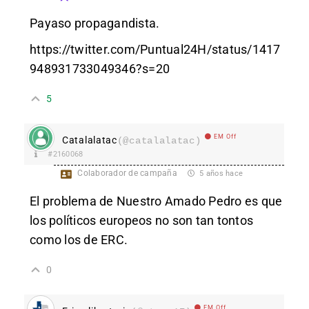
Payaso propagandista.
https://twitter.com/Puntual24H/status/1417
948931733049346?s=20
5
EM Off
Catalalatac
(@catalalatac)
#2160068
Colaborador de campaña
5 años hace
El problema de Nuestro Amado Pedro es que
los políticos europeos no son tan tontos
como los de ERC.
0
EM Off