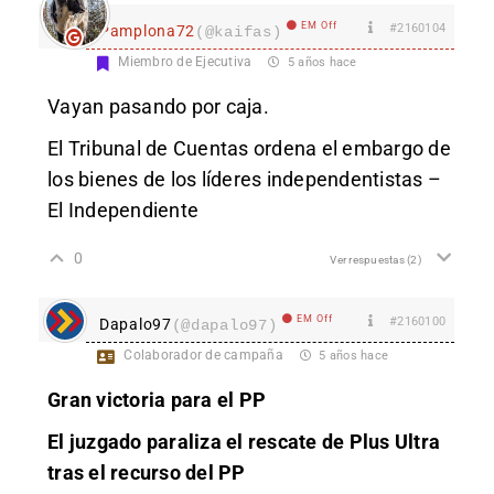
EM Off
#2160104
Pamplona72
(@kaifas)
Miembro de Ejecutiva
5 años hace
Vayan pasando por caja.
El Tribunal de Cuentas ordena el embargo de
los bienes de los líderes independentistas –
El Independiente
0
Ver respuestas
(2)
EM Off
#2160100
Dapalo97
(@dapalo97)
Colaborador de campaña
5 años hace
Gran victoria para el PP
El juzgado paraliza el rescate de Plus Ultra
tras el recurso del PP