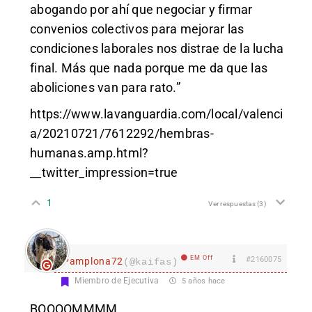
abogando por ahí que negociar y firmar
convenios colectivos para mejorar las
condiciones laborales nos distrae de la lucha
final. Más que nada porque me da que las
aboliciones van para rato.”
https://www.lavanguardia.com/local/valenci
a/20210721/7612292/hembras-
humanas.amp.html?
__twitter_impression=true
1
Ver respuestas
(3)
EM Off
#2160075
Pamplona72
(@kaifas)
Miembro de Ejecutiva
5 años hace
BOOOOMMMM…..