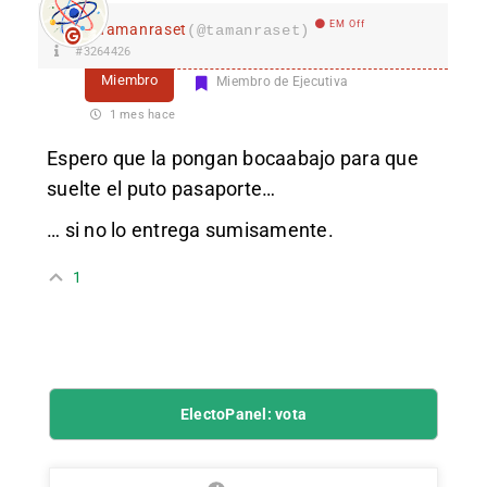
EM Off
Tamanraset
(@tamanraset)
#3264426
Miembro
Miembro de Ejecutiva
1 mes hace
Espero que la pongan bocaabajo para que
suelte el puto pasaporte…
… si no lo entrega sumisamente.
1
ElectoPanel: vota