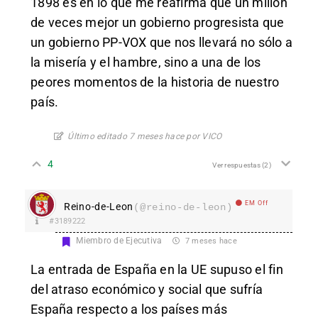
1898 es en lo que me reafirma que un millon
de veces mejor un gobierno progresista que
un gobierno PP-VOX que nos llevará no sólo a
la misería y el hambre, sino a una de los
peores momentos de la historia de nuestro
país.
Último editado 7 meses hace por VICO
4
Ver respuestas
(2)
EM Off
Reino-de-Leon
(@reino-de-leon)
#3189222
Miembro de Ejecutiva
7 meses hace
La entrada de España en la UE supuso el fin
del atraso económico y social que sufría
España respecto a los países más