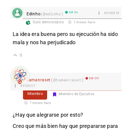
EM On
#3189218
Edinho
(@edinho)
Gurú demoscópico
7 meses hace
La idea era buena pero su ejecución ha sido
mala y nos ha perjudicado
0
EM Off
Tamanraset
(@tamanraset)
#3189217
Miembro
Miembro de Ejecutiva
7 meses hace
¿Hay que alegrarse por esto?
Creo que más bien hay que prepararse para