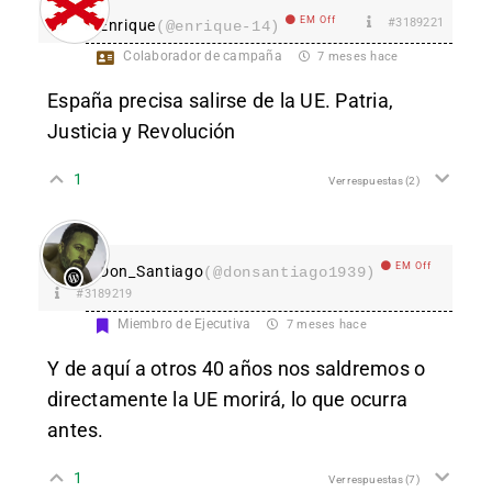
EM Off
#3189221
Enrique
(@enrique-14)
Colaborador de campaña
7 meses hace
España precisa salirse de la UE. Patria,
Justicia y Revolución
1
Ver respuestas
(2)
EM Off
Don_Santiago
(@donsantiago1939)
#3189219
Miembro de Ejecutiva
7 meses hace
Y de aquí a otros 40 años nos saldremos o
directamente la UE morirá, lo que ocurra
antes.
1
Ver respuestas
(7)