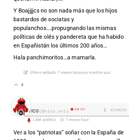
Y Boajjjjcs no son nada más que los hijos
bastardos de sociatas y
populanchos….propugnando las mismas
políticas de olés y pandereta que ha habido
en Españistán los últimos 200 años…
Hala panchimoritos…a mamarla.
Último editado 7 meses hace por martinn paz
4
EM Off
#3189230
VICO
(@vico_xxi)
Líder político
7 meses hace
Ver a los “patriotas” soñar con la España de