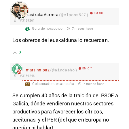
EM Off
SastrakaAurrera
(@elposs527)
#3189261
Gurú demoscópico
7 meses hace
Los obreros del euskalduna lo recuerdan.
3
EM Off
martinn paz
(@aindaeho)
#3189246
Colaborador de campaña
7 meses hace
Se cumplen 40 años de la traición del PSOE a
Galicia, dónde vendieron nuestros sectores
productivos para favorecer los cítricos,
aceitunas, y el PER (del que en Europa no
querían ni hablar)….