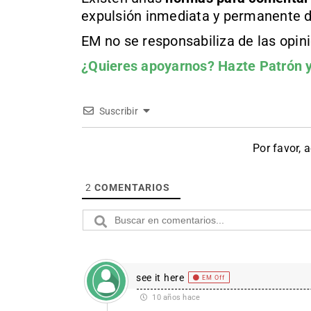
expulsión inmediata y permanente d
EM no se responsabiliza de las opin
¿Quieres apoyarnos?
Hazte Patrón
y
Suscribir
Por favor, 
2
COMENTARIOS
see it here
EM Off
10 años hace