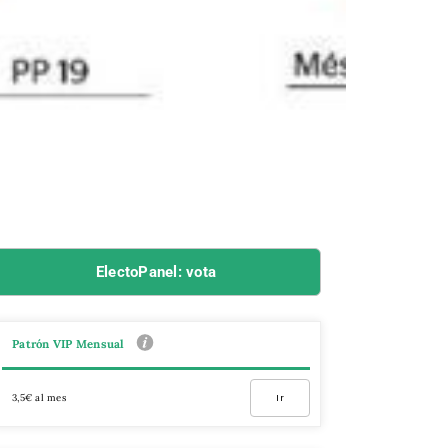
ElectoPanel: vota
Patrón VIP Mensual
3,5€ al mes
Ir