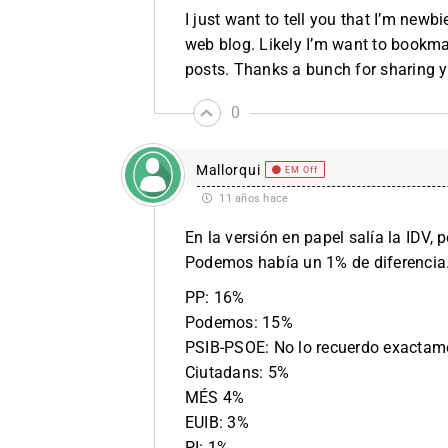
I just want to tell you that I’m newb
web blog. Likely I’m want to bookmar
posts. Thanks a bunch for sharing y
0
Mallorqui
EM Off
11 años hace
En la versión en papel salía la IDV,
Podemos había un 1% de diferencia.
PP: 16%
Podemos: 15%
PSIB-PSOE: No lo recuerdo exactame
Ciutadans: 5%
MÉS 4%
EUIB: 3%
PI: 1%