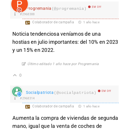
EM Off
Progremania
(@progremania)
#2968388
Colaborador de campaña
1 año hace
Noticia tendenciosa veníamos de una
hostias en julio importantes: del 10% en 2023
y un 15% en 2022.
Último editado 1 año hace por Progremania
0
EM Off
Socialpatriota
(@socialpatriota)
#2968314
Colaborador de campaña
1 año hace
Aumenta la compra de viviendas de segunda
mano, igual que la venta de coches de