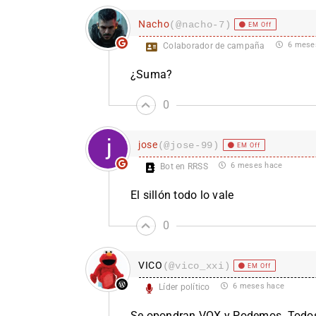
Nacho
(@nacho-7)
EM Off
6 mese
Colaborador de campaña
¿Suma?
0
jose
(@jose-99)
EM Off
6 meses hace
Bot en RRSS
El sillón todo lo vale
0
VICO
(@vico_xxi)
EM Off
6 meses hace
Líder político
Se opondran VOX y Podemos. Todos