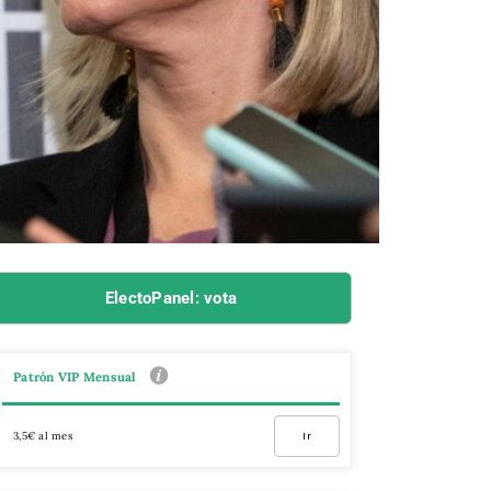
ElectoPanel: vota
Patrón VIP Mensual
3,5€ al mes
Ir