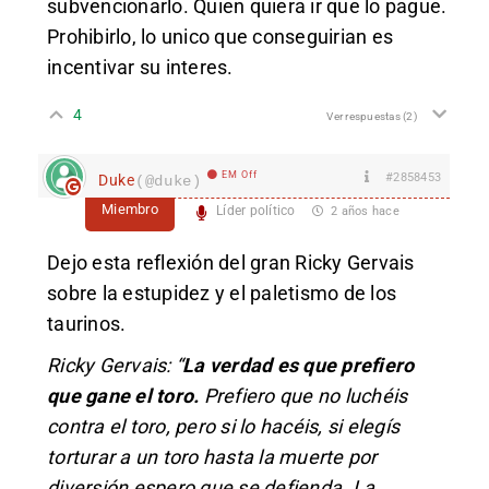
subvencionarlo. Quien quiera ir que lo pague.
Prohibirlo, lo unico que conseguirian es
incentivar su interes.
4
Ver respuestas
(2)
EM Off
#2858453
Duke
(@duke)
Miembro
Líder político
2 años hace
Dejo esta reflexión del gran Ricky Gervais
sobre la estupidez y el paletismo de los
taurinos.
Ricky Gervais: “
La verdad es que prefiero
que gane el toro.
Prefiero que no luchéis
contra el toro, pero si lo hacéis, si elegís
torturar a un toro hasta la muerte por
diversión espero que se defienda. La