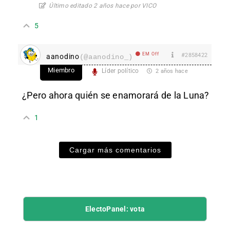
Último editado 2 años hace por VICO
5
EM Off
#2858422
aanodino
(@aanodino_)
Miembro
Líder político
2 años hace
¿Pero ahora quién se enamorará de la Luna?
1
Cargar más comentarios
ElectoPanel: vota