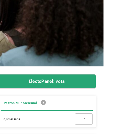
ElectoPanel: vota
Patrón VIP Mensual
3,5€ al mes
Ir