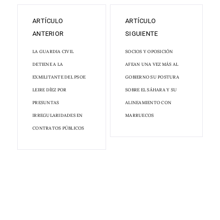
ARTÍCULO
ARTÍCULO
ANTERIOR
SIGUIENTE
LA GUARDIA CIVIL
SOCIOS Y OPOSICIÓN
DETIENE A LA
AFEAN UNA VEZ MÁS AL
EXMILITANTE DEL PSOE
GOBIERNO SU POSTURA
LEIRE DÍEZ POR
SOBRE EL SÁHARA Y SU
PRESUNTAS
ALINEAMIENTO CON
IRREGULARIDADES EN
MARRUECOS
CONTRATOS PÚBLICOS