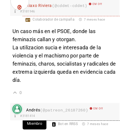
EM Off
Riaxo Riviera
(@cddmt-cddmt)
#3181946
Colaborador de campaña
7 meses hace
Un caso más en el PSOE, donde las
feminazis callan y o
torgan.
La u
tilizacion sucia e interesada de la
violencia y el machismo por parte de
feminazis, charos, socialistas y radicales de
extrema izquierda queda en evidencia cada
día.
0
EM Off
Andrés
(@patreon_26187260)
#3181414
Miembro
Bot en RRSS
7 meses hace