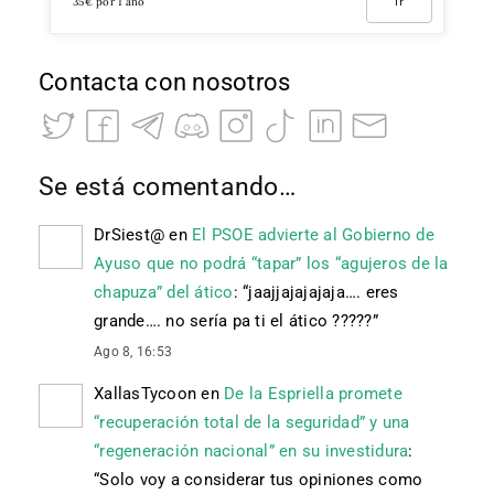
35€ por 1 año
Ir
Contacta con nosotros
Se está comentando…
DrSiest@
en
El PSOE advierte al Gobierno de
Ayuso que no podrá “tapar” los “agujeros de la
chapuza” del ático
: “
jaajjajajajaja…. eres
grande…. no sería pa ti el ático ?????
”
Ago 8, 16:53
XallasTycoon
en
De la Espriella promete
“recuperación total de la seguridad” y una
“regeneración nacional” en su investidura
:
“
Solo voy a considerar tus opiniones como