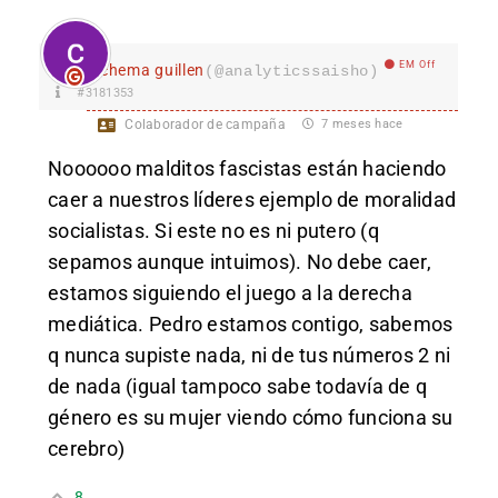
EM Off
chema guillen
(@analyticssaisho)
#3181353
Colaborador de campaña
7 meses hace
Noooooo malditos fascistas están haciendo
caer a nuestros líderes ejemplo de moralidad
socialistas. Si este no es ni putero (q
sepamos aunque intuimos). No debe caer,
estamos siguiendo el juego a la derecha
mediática. Pedro estamos contigo, sabemos
q nunca supiste nada, ni de tus números 2 ni
de nada (igual tampoco sabe todavía de q
género es su mujer viendo cómo funciona su
cerebro)
8