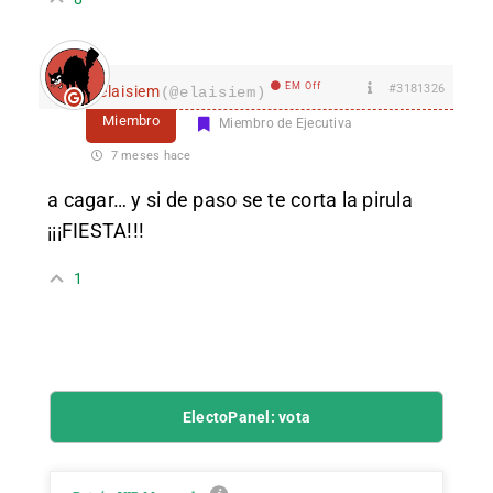
EM Off
#3181326
elaisiem
(@elaisiem)
Miembro
Miembro de Ejecutiva
7 meses hace
a cagar… y si de paso se te corta la pirula
¡¡¡FIESTA!!!
1
ElectoPanel: vota