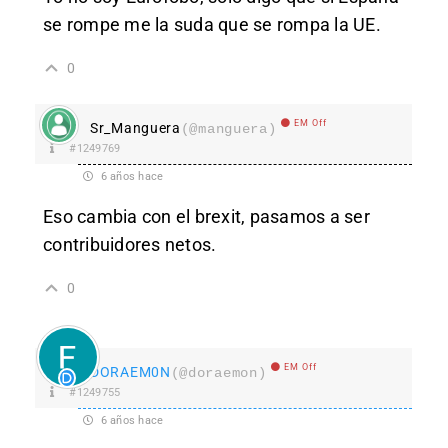
se rompe me la suda que se rompa la UE.
0
EM Off
Sr_Manguera
(@manguera)
#1249769
6 años hace
Eso cambia con el brexit, pasamos a ser
contribuidores netos.
0
EM Off
DORAEM0N
(@doraemon)
#1249755
6 años hace