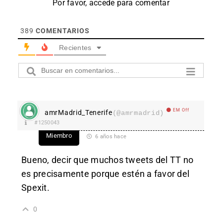
Por favor, accede para comentar
389
COMENTARIOS
Recientes
EM Off
amrMadrid_Tenerife
(@amrmadrid)
#1250043
Miembro
6 años hace
Bueno, decir que muchos tweets del TT no
es precisamente porque estén a favor del
Spexit.
0