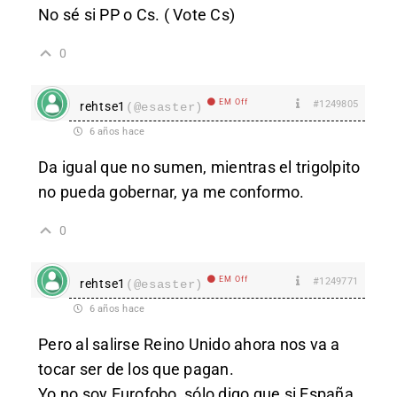
No sé si PP o Cs. ( Vote Cs)
0
EM Off
#1249805
rehtse1
(@esaster)
6 años hace
Da igual que no sumen, mientras el trigolpito
no pueda gobernar, ya me conformo.
0
EM Off
#1249771
rehtse1
(@esaster)
6 años hace
Pero al salirse Reino Unido ahora nos va a
tocar ser de los que pagan.
Yo no soy Eurofobo, sólo digo que si España