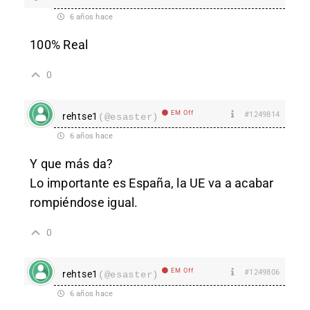
6 años hace
100% Real
0
EM Off
#1249814
rehtse1
(@esaster)
6 años hace
Y que más da?
Lo importante es España, la UE va a acabar
rompiéndose igual.
0
EM Off
#1249806
rehtse1
(@esaster)
6 años hace