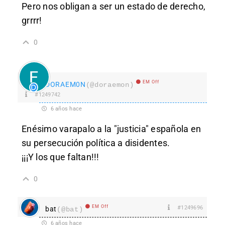
Pero nos obligan a ser un estado de derecho,
grrrr!
0
EM Off
DORAEM0N
(@doraemon)
#1249742
6 años hace
Enésimo varapalo a la "justicia" española en
su persecución política a disidentes.
¡¡¡Y los que faltan!!!
0
EM Off
#1249696
bat
(@bat)
6 años hace