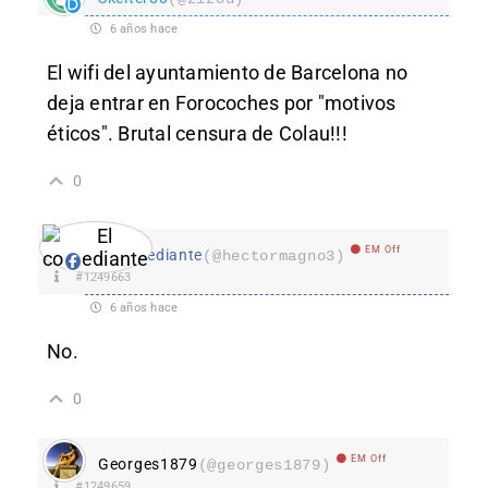
6 años hace
El wifi del ayuntamiento de Barcelona no
deja entrar en Forocoches por "motivos
éticos". Brutal censura de Colau!!!
0
EM Off
El comediante
(@hectormagno3)
#1249663
6 años hace
No.
0
EM Off
Georges1879
(@georges1879)
#1249659