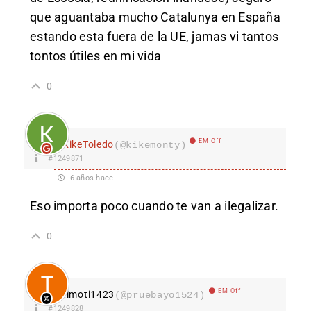
que aguantaba mucho Catalunya en España
estando esta fuera de la UE, jamas vi tantos
tontos útiles en mi vida
0
EM Off
KikeToledo
(@kikemonty)
#1249871
6 años hace
Eso importa poco cuando te van a ilegalizar.
0
EM Off
timoti1423
(@pruebayo1524)
#1249828