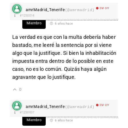
EM Off
amrMadrid_Tenerife
(@amrmadrid)
#1250014
Miembro
6 años hace
La verdad es que con la multa debería haber
bastado, me leeré la sentencia por si viene
algo que la justifique. Si bien la inhabilitación
impuesta entra dentro de lo posible en este
caso, no es lo común. Quizás haya algún
agravante que lo justifique.
0
EM Off
amrMadrid_Tenerife
(@amrmadrid)
#1250007
Miembro
6 años hace