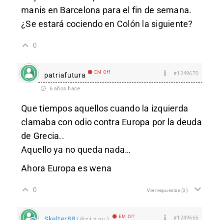
manis en Barcelona para el fin de semana.
¿Se estará cociendo en Colón la siguiente?
0
EM Off
#1249670
patriafutura
6 años hace
Que tiempos aquellos cuando la izquierda
clamaba con odio contra Europa por la deuda
de Grecia..
Aquello ya no queda nada…
Ahora Europa es wena
0
Ver respuestas
(3)
EM Off
#1249666
Skelter88
(@zizou)