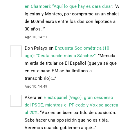
en Chamberí: “Aquí lo que hay es cara dura”
: “
A
Iglesias y Montero, por comprarse un un chalet
de 600mil euros entre los dos con hipoteca a
30 años…
”
Ago 10, 14:51
Don Pelayo
en
Encuesta Sociométrica (10
ago): “Ceuta hunde más a Sánchez”
: “
Menuda
mierda de titular de El Español (que ya sé que
en este caso EM se ha limitado a
transcribirlo):…
”
Ago 10, 14:49
Akera
en
Electopanel (9ago): gran descenso
del PSOE, mientras el PP cede y Vox se acerca
al 20%
: “
Vox es un buen partido de oposición.
Sabe hacer una oposición que no es tibia.
Veremos cuando gobiernen a qué…
”