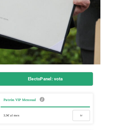
ElectoPanel: vota
Patrón VIP Mensual
3,5€ al mes
Ir