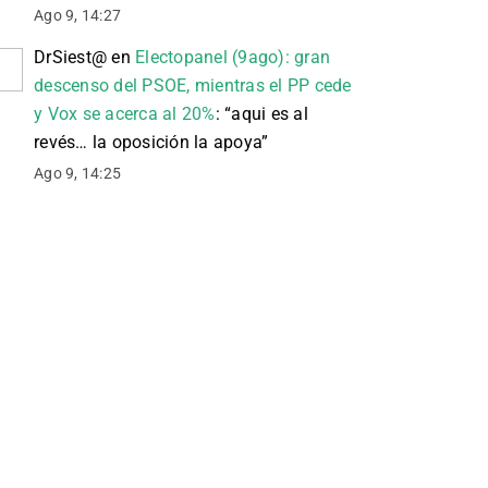
Ago 9, 14:27
DrSiest@
en
Electopanel (9ago): gran
descenso del PSOE, mientras el PP cede
y Vox se acerca al 20%
: “
aqui es al
revés… la oposición la apoya
”
Ago 9, 14:25