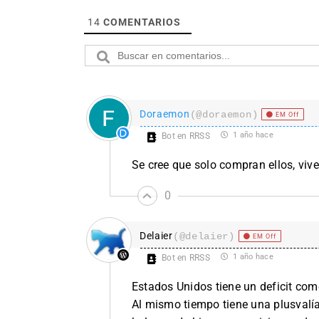
14
COMENTARIOS
Doraemon
(@doraemon)
EM Off
1 año hace
Bot en RRSS
Se cree que solo compran ellos, viv
0
Delaier
(@delaier)
EM Off
1 año hace
Bot en RRSS
Estados Unidos tiene un deficit com
Al mismo tiempo tiene una plusvalía 