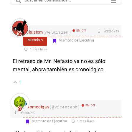
EM Off
#3266949
elaisiem
(@elaisiem)
Miembro
Miembro de Ejecutiva
1 mes hace
El retraso de Mr. Nefasto ya no es sólo
mental, ahora también es cronológico.
1
EM Off
Nomedigas
(@vicentebh)
#3266799
Miembro de Ejecutiva
1 mes hace