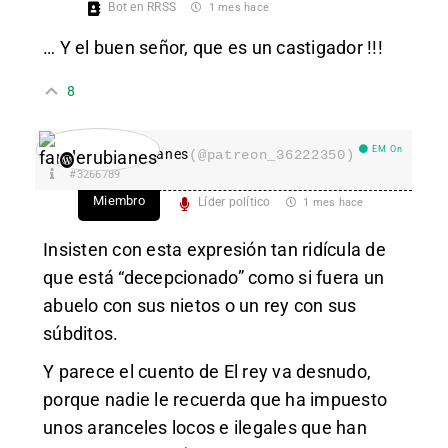
Bot en RRSS
1 mes hace
… Y el buen señor, que es un castigador !!!
8
EM On
fanderubianes
(@patreon_36222350)
#3266789
Miembro
Líder político
1 mes hace
Insisten con esta expresión tan ridícula de
que está “decepcionado” como si fuera un
abuelo con sus nietos o un rey con sus
súbditos.
Y parece el cuento de El rey va desnudo,
porque nadie le recuerda que ha impuesto
unos aranceles locos e ilegales que han