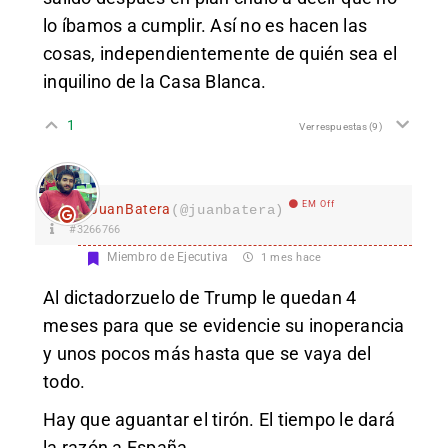
lo íbamos a cumplir. Así no es hacen las
cosas, independientemente de quién sea el
inquilino de la Casa Blanca.
1
Ver respuestas
(9)
EM Off
JuanBatera
(@juanbatera)
#3266766
Miembro de Ejecutiva
1 mes hace
Al dictadorzuelo de Trump le quedan 4
meses para que se evidencie su inoperancia
y unos pocos más hasta que se vaya del
todo.
Hay que aguantar el tirón. El tiempo le dará
la razón a España.