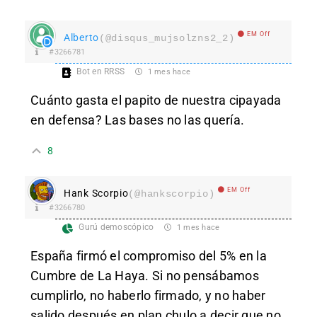
EM Off
Alberto
(@disqus_mujsolzns2_2)
#3266781
Bot en RRSS
1 mes hace
Cuánto gasta el papito de nuestra cipayada
en defensa? Las bases no las quería.
8
EM Off
Hank Scorpio
(@hankscorpio)
#3266780
Gurú demoscópico
1 mes hace
España firmó el compromiso del 5% en la
Cumbre de La Haya. Si no pensábamos
cumplirlo, no haberlo firmado, y no haber
salido después en plan chulo a decir que no