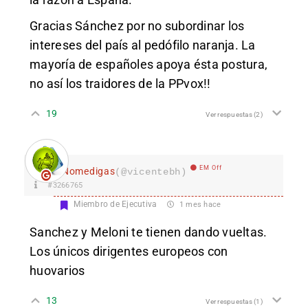
Gracias Sánchez por no subordinar los
intereses del país al pedófilo naranja. La
mayoría de españoles apoya ésta postura,
no así los traidores de la PPvox!!
19
Ver respuestas
(2)
EM Off
Nomedigas
(@vicentebh)
#3266765
Miembro de Ejecutiva
1 mes hace
Sanchez y Meloni te tienen dando vueltas.
Los únicos dirigentes europeos con
huovarios
13
Ver respuestas
(1)