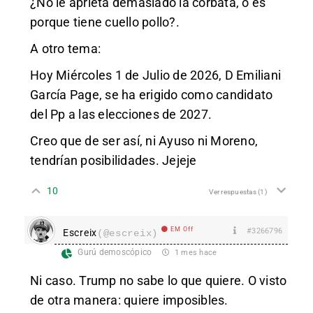
¿No le aprieta demasiado la corbata, o es
porque tiene cuello pollo?.
A otro tema:
Hoy Miércoles 1 de Julio de 2026, D Emiliani
García Page, se ha erigido como candidato
del Pp a las elecciones de 2027.
Creo que de ser así, ni Ayuso ni Moreno,
tendrían posibilidades. Jejeje
10
Ver respuestas
(1)
EM Off
#3266796
Escreix
(@escreix)
Gurú demoscópico
1 mes hace
Ni caso. Trump no sabe lo que quiere. O visto
de otra manera: quiere imposibles.