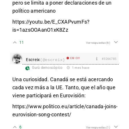
pero se limita a poner declaraciones de un
político americano
https://youtu.be/E_CXAPvumFs?
is=1azsOOAanO1xK8Zz
11
Ver respuestas
(6)
EM Off
#3266785
Escreix
(@escreix)
Gurú demoscópico
1 mes hace
Una curiosidad. Canadá se está acercando
cada vez más a la UE. Tanto, que el año que
viene participará en Eurovisión:
https://www.politico.eu/article/canada-joins-
eurovision-song-contest/
6
Ver respuestas
(1)