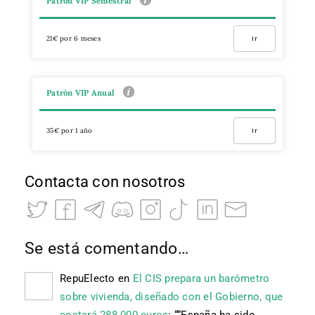
Patrón VIP Semestral
21€ por 6 meses
Ir
Patrón VIP Anual
35€ por 1 año
Ir
Contacta con nosotros
Se está comentando…
RepuElecto
en
El CIS prepara un barómetro
sobre vivienda, diseñado con el Gobierno, que
costará 288.000 euros
: “
“España ha sido