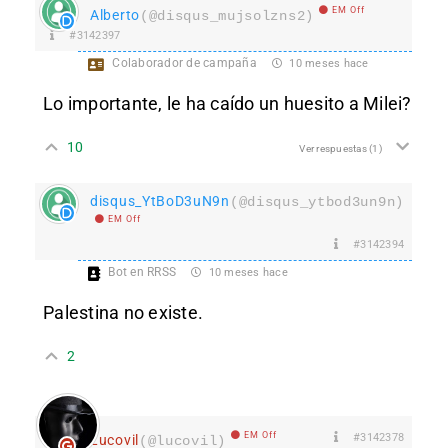
EM Off
Alberto
(@disqus_mujsolzns2)
#3142397
Colaborador de campaña
10 meses hace
Lo importante, le ha caído un huesito a Milei?
10
Ver respuestas
(1)
disqus_YtBoD3uN9n
(@disqus_ytbod3un9n)
EM Off
#3142394
Bot en RRSS
10 meses hace
Palestina no existe.
2
EM Off
#3142378
Lucovil
(@lucovil)