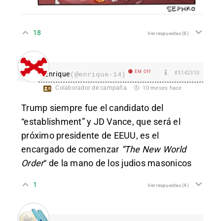
18
Ver respuestas
(8)
EM Off
#3142310
Enrique
(@enrique-14)
Colaborador de campaña
10 meses hace
Trump siempre fue el candidato del
“establishment” y JD Vance, que será el
próximo presidente de EEUU, es el
encargado de comenzar
“The New World
Order
“
de la mano de los judios masonicos
1
Ver respuestas
(4)