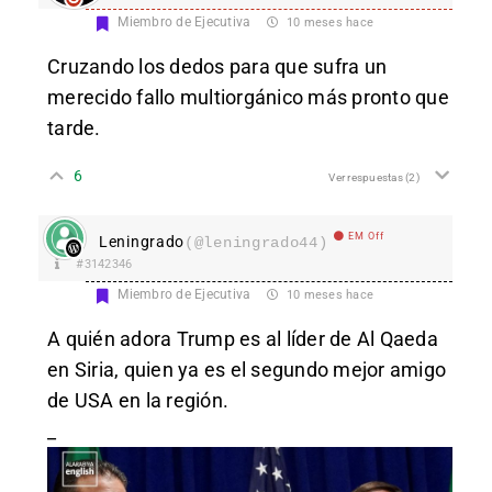
Miembro de Ejecutiva
10 meses hace
Cruzando los dedos para que sufra un
merecido fallo multiorgánico más pronto que
tarde.
6
Ver respuestas
(2)
EM Off
Leningrado
(@leningrado44)
#3142346
Miembro de Ejecutiva
10 meses hace
A quién adora Trump es al líder de Al Qaeda
en Siria, quien ya es el segundo mejor amigo
de USA en la región.
_