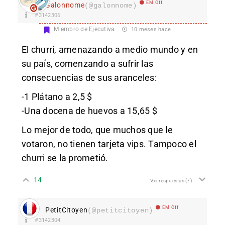
EM Off
Galonnome
(@galonnome)
#3142306
Miembro de Ejecutiva
10 meses hace
El churri, amenazando a medio mundo y en
su país, comenzando a sufrir las
consecuencias de sus aranceles:
-1 Plátano a 2,5 $
-Una docena de huevos a 15,65 $
Lo mejor de todo, que muchos que le
votaron, no tienen tarjeta vips. Tampoco el
churri se la prometió.
14
Ver respuestas
(7)
EM Off
PetitCitoyen
(@petitcitoyen)
#3142304