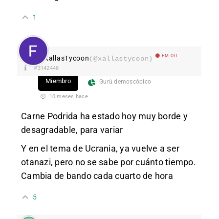
1
EM Off
XallasTycoon
(@xallastycoon)
#3142448
Miembro
Gurú demoscópico
10 meses hace
Carne Podrida ha estado hoy muy borde y
desagradable, para variar
Y en el tema de Ucrania, ya vuelve a ser
otanazi, pero no se sabe por cuánto tiempo.
Cambia de bando cada cuarto de hora
5