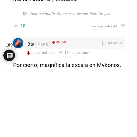
Último editado 10 meses hace por PetitCitoyen
15
Ver respuestas
(4)
EM Off
#3142301
Bat
(@bat)
109
Líder político
10 meses hace
Por cierto, magnífica la escala en Mykonos.
Lugar fashion y muy gayfriendly.
Para la próxima sugiero Creta.
3
Ver respuestas
(2)
EM Off
juanmat2
(@patreon_25606193)
#3142299
Miembro
Colaborador de campaña