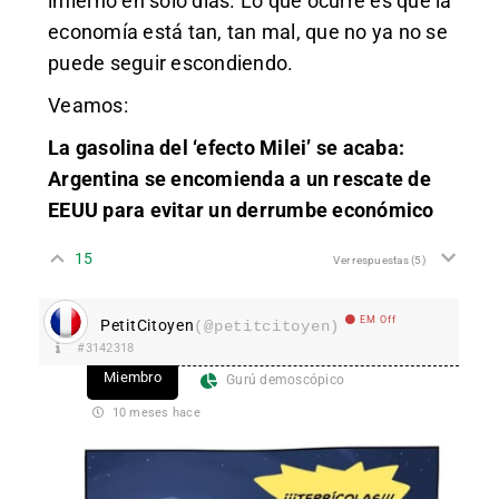
infierno en sólo días. Lo que ocurre es que la
economía está tan, tan mal, que no ya no se
puede seguir escondiendo.
Veamos:
La gasolina del ‘efecto Milei’ se acaba:
Argentina se encomienda a un rescate de
EEUU para evitar un derrumbe económico
15
Ver respuestas
(5)
EM Off
PetitCitoyen
(@petitcitoyen)
#3142318
Miembro
Gurú demoscópico
10 meses hace