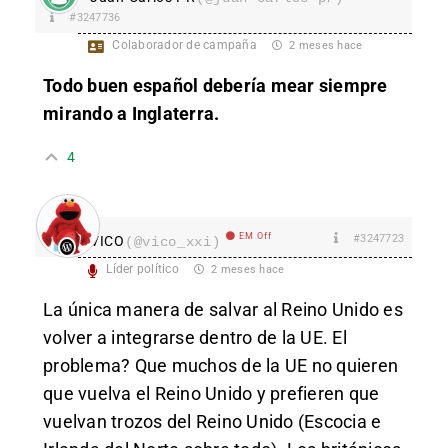
#3247736
Colaborador de campaña
2 meses hace
Todo buen español debería mear siempre
mirando a Inglaterra.
4
EM Off
#3247723
VICO
(@vico_xxi)
Líder político
2 meses hace
La única manera de salvar al Reino Unido es
volver a integrarse dentro de la UE. El
problema? Que muchos de la UE no quieren
que vuelva el Reino Unido y prefieren que
vuelvan trozos del Reino Unido (Escocia e