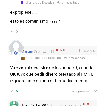
Miembro de Ejecutiva
2 meses hace
expropiese…..
esto es comunismo ?????
0
EM Off
#3247737
Martin
(@martin-3)
Colaborador de campaña
2 meses hace
Vuelven al desastre de los años 70, cuando
UK tuvo que pedir dinero prestado al FMI. El
izquierdismo es una enfermedad mental.
6
Ver respuestas
(1)
EM Off
Juan Carlos PR
(@juan-carlos-pr)