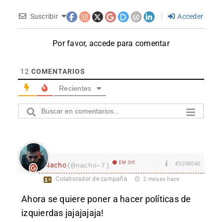
Suscribir
Acceder
Por favor, accede para comentar
12
COMENTARIOS
Recientes
EM Off
#3248040
Nacho
(@nacho-7)
Colaborador de campaña
2 meses hace
Ahora se quiere poner a hacer políticas de
izquierdas jajajajaja!