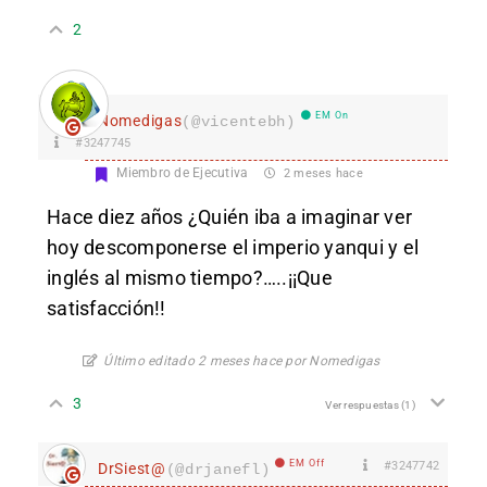
2
EM On
Nomedigas
(@vicentebh)
#3247745
Miembro de Ejecutiva
2 meses hace
Hace diez años ¿Quién iba a imaginar ver
hoy descomponerse el imperio yanqui y el
inglés al mismo tiempo?…..¡¡Que
satisfacción!!
Último editado 2 meses hace por Nomedigas
3
Ver respuestas
(1)
EM Off
#3247742
DrSiest@
(@drjanefl)