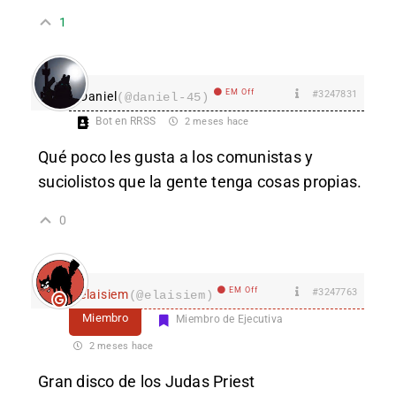
1
EM Off
#3247831
Daniel
(@daniel-45)
Bot en RRSS
2 meses hace
Qué poco les gusta a los comunistas y
suciolistos que la gente tenga cosas propias.
0
EM Off
#3247763
elaisiem
(@elaisiem)
Miembro
Miembro de Ejecutiva
2 meses hace
Gran disco de los Judas Priest