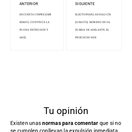
ANTERIOR
SIGUIENTE
ENCUESTA CHIPRE (IMR
ELECTOPANEL ANDALUCÍA
10MAY): CONTINÚA LA
(11 MAYO): MORENO EN 54,
PUGNA ENTRE DISY Y
SUBIDA DE ADELANTE, EL
AKEL
PSOE SE HUNDE
Tu opinión
Existen unas
normas
para comentar
que si no
se cumplen conllevan la expulsión inmediata