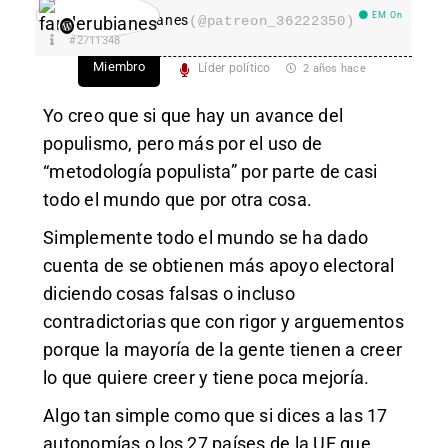
EM On
fanderubianes
(@patreon_36222350)
#2711348
Miembro
Líder político
2 años hace
Yo creo que si que hay un avance del
populismo, pero más por el uso de
“metodología populista” por parte de casi
todo el mundo que por otra cosa.
Simplemente todo el mundo se ha dado
cuenta de se obtienen más apoyo electoral
diciendo cosas falsas o incluso
contradictorias que con rigor y arguementos
porque la mayoría de la gente tienen a creer
lo que quiere creer y tiene poca mejoría.
Algo tan simple como que si dices a las 17
autonomías o los 27 países de la UE que