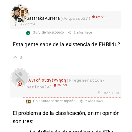
EM Off
SastrakaAurrera
(@elposs527)
#2711254
Gurú demoscópico
2 años hace
Esta gente sabe de la existencia de EHBildu?
0
Εθνική αναγέννηση
(@regeneration-
EM Off
nationale)
#2711248
Colaborador de campaña
2 años hace
El problema de la clasificación, en mi opinión
son tres: