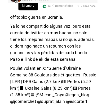
Miembro
Gurú demoscópico
2 años hace
off topic: guerra en ucrania.
Ya lo he compartido alguna vez, pero esta
cuenta de twitter es muy buena: no solo
tiene los mejores mapas si no que, además,
el domingo hace un resumen con las
ganancias y las pérdidas de cada bando.
Paso el link de ek de esta semana:
Poulet volant en X: “Guerre d’Ukraine –
Semaine 38 Couleurs des étiquettes : Russie
| LPR | DPR Gains (2.7 km²)🟥 Pertes (5.59
km²)⬛️ Ukraine Gains (8.23 km²)🟨 Pertes
(1.35 km²)🟦 @Michel_Goya @egea_blog
@jdomerchet @duprat_alain @escortert