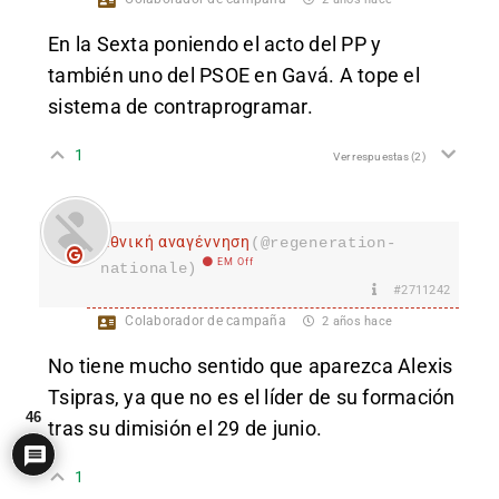
En la Sexta poniendo el acto del PP y
también uno del PSOE en Gavá. A tope el
sistema de contraprogramar.
1
Ver respuestas
(2)
Εθνική αναγέννηση
(@regeneration-
EM Off
nationale)
#2711242
Colaborador de campaña
2 años hace
No tiene mucho sentido que aparezca Alexis
Tsipras, ya que no es el líder de su formación
46
tras su dimisión el 29 de junio.
1