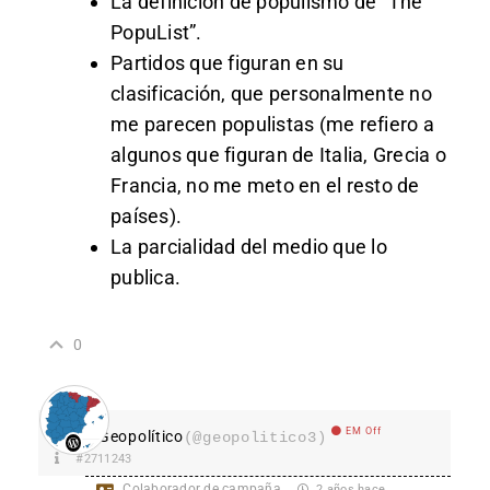
La definición de populismo de “The
PopuList”.
Partidos que figuran en su
clasificación, que personalmente no
me parecen populistas (me refiero a
algunos que figuran de Italia, Grecia o
Francia, no me meto en el resto de
países).
La parcialidad del medio que lo
publica.
0
EM Off
Geopolítico
(@geopolitico3)
#2711243
Colaborador de campaña
2 años hace