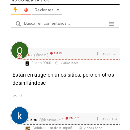
Recientes
EM Off
#2711670
Occ
(@occ)
Bot en RRSS
2 años hace
Están en auge en unos sitios, pero en otros
desinflándose
0
EM Off
#2711434
karma
(@karma-5)
Colaborador de campaña
2 años hace