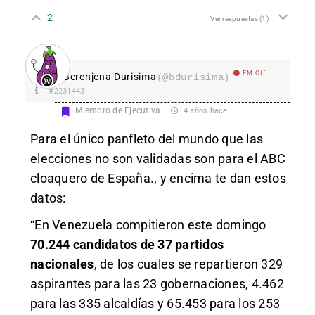
2
Ver respuestas
(1)
EM Off
Berenjena Durisima
(@bdurisima)
#2231443
Miembro de Ejecutiva
4 años hace
Para el único panfleto del mundo que las
elecciones no son validadas son para el ABC
cloaquero de España., y encima te dan estos
datos:
“En Venezuela compitieron este domingo
70.244 candidatos de 37 partidos
nacionales
, de los cuales se repartieron 329
aspirantes para las 23 gobernaciones, 4.462
para las 335 alcaldías y 65.453 para los 253