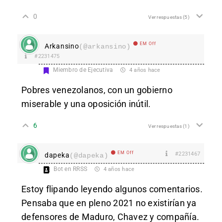
0
Ver respuestas
(5)
EM Off
Arkansino
(@arkansino)
#2231475
Miembro de Ejecutiva
4 años hace
Pobres venezolanos, con un gobierno
miserable y una oposición inútil.
6
Ver respuestas
(1)
EM Off
#2231467
dapeka
(@dapeka)
Bot en RRSS
4 años hace
Estoy flipando leyendo algunos comentarios.
Pensaba que en pleno 2021 no existirían ya
defensores de Maduro, Chavez y compañía.