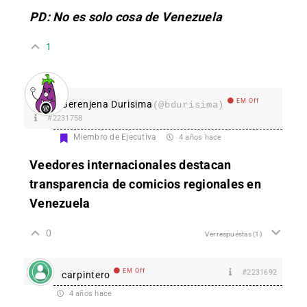
PD: No es solo cosa de Venezuela
1
EM Off
Berenjena Durisima
(@bdurisima)
#2231758
Miembro de Ejecutiva
4 años hace
Veedores internacionales destacan
transparencia de comicios regionales en
Venezuela
0
Ver respuestas
(1)
EM Off
#2231692
carpintero
4 años hace