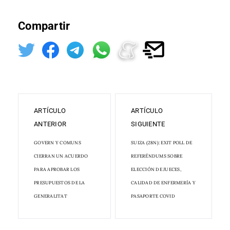
Compartir
ARTÍCULO
ARTÍCULO
ANTERIOR
SIGUIENTE
GOVERN Y COMUNS
SUIZA (28N): EXIT POLL DE
CIERRAN UN ACUERDO
REFERÉNDUMS SOBRE
PARA APROBAR LOS
ELECCIÓN DE JUECES,
PRESUPUESTOS DE LA
CALIDAD DE ENFERMERÍA Y
GENERALITAT
PASAPORTE COVID