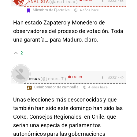
#2231463
ANALISTA
(@analista)
Miembro de Ejecutiva
4 años hace
Han estado Zapatero y Monedero de
observadores del proceso de votación. Toda
una garantía… para Maduro, claro.
2
EM Off
#2231449
Jesus
(@jesus-7)
Colaborador de campaña
4 años hace
Unas elecciones más desconocidas y que
también han sido este domingo han sido las
CoRe, Consejos Regionales, en Chile, que
serían una especia de parlamentos
autonómicos para las gobernaciones