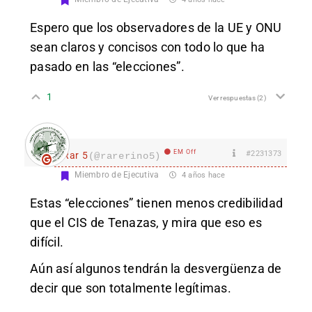
Espero que los observadores de la UE y ONU
sean claros y concisos con todo lo que ha
pasado en las “elecciones”.
1
Ver respuestas
(2)
EM Off
#2231373
Rar 5
(@rarerino5)
Miembro de Ejecutiva
4 años hace
Estas “elecciones” tienen menos credibilidad
que el CIS de Tenazas, y mira que eso es
difícil.
Aún así algunos tendrán la desvergüenza de
decir que son totalmente legítimas.