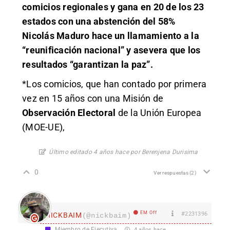
comicios regionales y gana en 20 de los 23
estados con una abstención del 58%
Nicolás Maduro hace un llamamiento a la
“reunificación nacional” y asevera que los
resultados “garantizan la paz”.
*Los comicios, que han contado por primera
vez en 15 años con una Misión de
Observación Electoral
de la Unión Europea
(MOE-UE),
Último editado 4 años hace por Berenjena Durisima
0
Ver respuestas
(2)
EM Off
#2231396
nICKBAIM
(@nickbaim)
Miembro de Ejecutiva
4 años hace