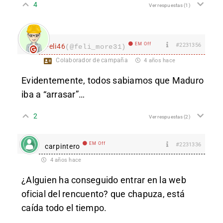
4
Ver respuestas
(1)
EM Off
#2231356
Feli46
(@feli_more31)
Colaborador de campaña
4 años hace
Evidentemente, todos sabiamos que Maduro
iba a “arrasar”…
2
Ver respuestas
(2)
EM Off
#2231336
carpintero
4 años hace
¿Alguien ha conseguido entrar en la web
oficial del rencuento? que chapuza, está
caída todo el tiempo.