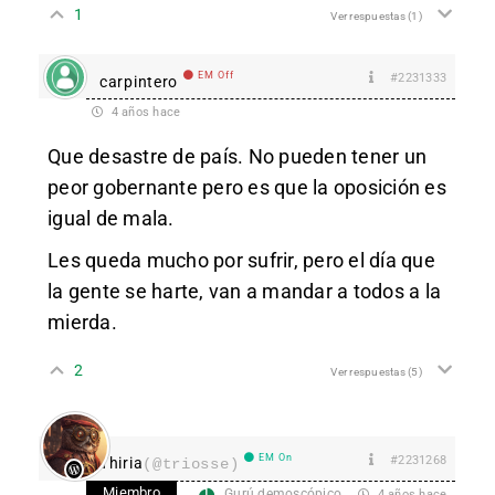
1
Ver respuestas
(1)
EM Off
#2231333
carpintero
4 años hace
Que desastre de país. No pueden tener un
peor gobernante pero es que la oposición es
igual de mala.
Les queda mucho por sufrir, pero el día que
la gente se harte, van a mandar a todos a la
mierda.
2
Ver respuestas
(5)
EM On
#2231268
Thiria
(@triosse)
Miembro
Gurú demoscópico
4 años hace