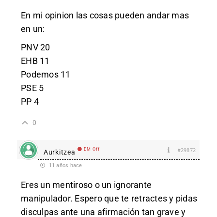
En mi opinion las cosas pueden andar mas
en un:
PNV 20
EHB 11
Podemos 11
PSE 5
PP 4
0
EM Off
#29872
Aurkitzea
11 años hace
Eres un mentiroso o un ignorante
manipulador. Espero que te retractes y pidas
disculpas ante una afirmación tan grave y