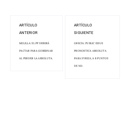
ARTÍCULO
ARTÍCULO
ANTERIOR
SIGUIENTE
MELILLA: EL PP DEBERÁ
GRECIA: PUBLIC ISSUE
PACTAR PARA GOBERNAR
PRONOSTICA ABSOLUTA
AL PERDER LA ABSOLUTA.
PARA SYRIZA, A 8 PUNTOS
DE ND.