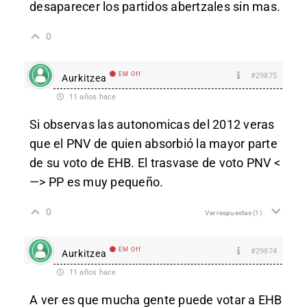
desaparecer los partidos abertzales sin mas.
0
EM Off
#29875
Aurkitzea
11 años hace
Si observas las autonomicas del 2012 veras
que el PNV de quien absorbió la mayor parte
de su voto de EHB. El trasvase de voto PNV <
—> PP es muy pequeño.
0
Ver respuestas
(1)
EM Off
#29874
Aurkitzea
11 años hace
A ver es que mucha gente puede votar a EHB