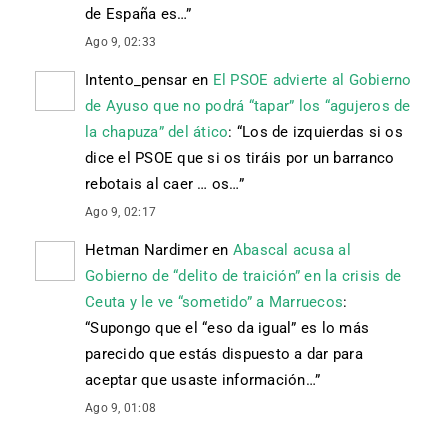
de España es…
”
Ago 9, 02:33
Intento_pensar
en
El PSOE advierte al Gobierno
de Ayuso que no podrá “tapar” los “agujeros de
la chapuza” del ático
: “
Los de izquierdas si os
dice el PSOE que si os tiráis por un barranco
rebotais al caer … os…
”
Ago 9, 02:17
Hetman Nardimer
en
Abascal acusa al
Gobierno de “delito de traición” en la crisis de
Ceuta y le ve “sometido” a Marruecos
:
“
Supongo que el “eso da igual” es lo más
parecido que estás dispuesto a dar para
aceptar que usaste información…
”
Ago 9, 01:08