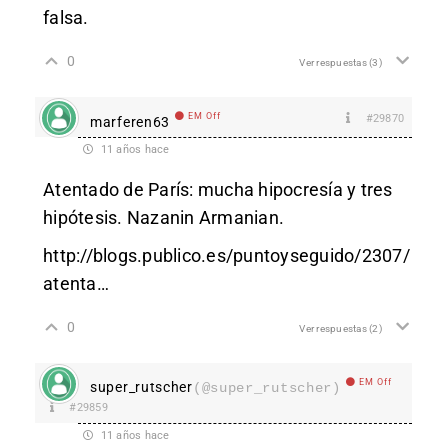
falsa.
0
Ver respuestas
(3)
EM Off
#29870
marferen63
11 años hace
Atentado de París: mucha hipocresía y tres
hipótesis. Nazanin Armanian.
http://blogs.publico.es/puntoyseguido/2307/
atenta
…
0
Ver respuestas
(2)
EM Off
super_rutscher
(@super_rutscher)
#29859
11 años hace