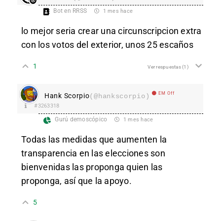
Bot en RRSS
1 mes hace
lo mejor seria crear una circunscripcion extra
con los votos del exterior, unos 25 escaños
1
Ver respuestas
(1)
EM Off
Hank Scorpio
(@hankscorpio)
#3263318
Gurú demoscópico
1 mes hace
Todas las medidas que aumenten la
transparencia en las elecciones son
bienvenidas las proponga quien las
proponga, así que la apoyo.
5