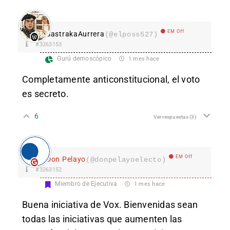
EM Off
SastrakaAurrera
(@elposs527)
#3263153
Gurú demoscópico
1 mes hace
Completamente anticonstitucional, el voto
es secreto.
6
Ver respuestas
(3)
EM Off
Don Pelayo
(@donpelayoelecto)
#3263152
Miembro de Ejecutiva
1 mes hace
Buena iniciativa de Vox. Bienvenidas sean
todas las iniciativas que aumenten las