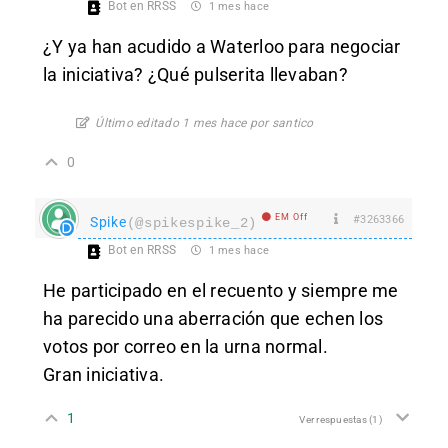
Bot en RRSS
1 mes hace
¿Y ya han acudido a Waterloo para negociar
la iniciativa? ¿Qué pulserita llevaban?
Último editado 1 mes hace por santico
0
EM Off
#3263366
Spike
(@spikespike_2)
Bot en RRSS
1 mes hace
He participado en el recuento y siempre me
ha parecido una aberración que echen los
votos por correo en la urna normal.
Gran iniciativa.
1
Ver respuestas
(1)