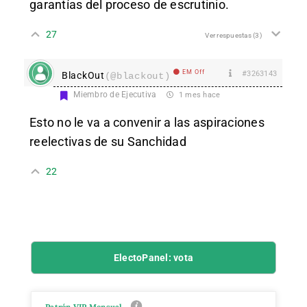
garantías del proceso de escrutinio.
27
Ver respuestas
(3)
EM Off
#3263143
BlackOut
(@blackout)
Miembro de Ejecutiva
1 mes hace
Esto no le va a convenir a las aspiraciones
reelectivas de su Sanchidad
22
ElectoPanel: vota
Patrón VIP Mensual