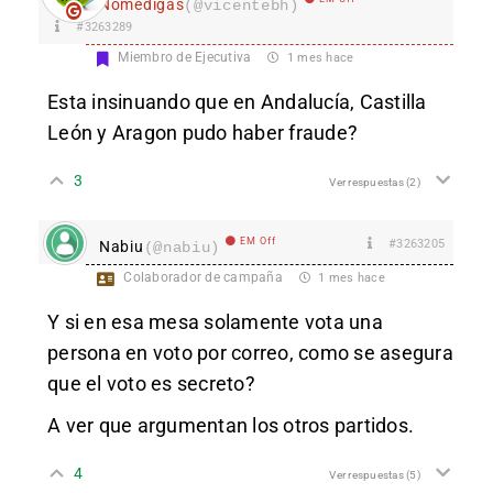
Nomedigas
(@vicentebh)
#3263289
Miembro de Ejecutiva
1 mes hace
Esta insinuando que en Andalucía, Castilla
León y Aragon pudo haber fraude?
3
Ver respuestas
(2)
EM Off
#3263205
Nabiu
(@nabiu)
Colaborador de campaña
1 mes hace
Y si en esa mesa solamente vota una
persona en voto por correo, como se asegura
que el voto es secreto?
A ver que argumentan los otros partidos.
4
Ver respuestas
(5)