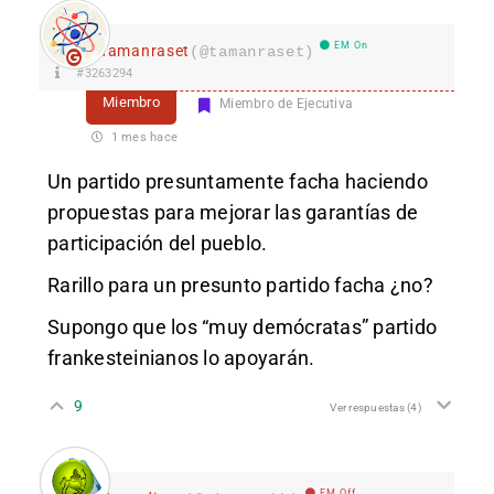
EM On
Tamanraset
(@tamanraset)
#3263294
Miembro
Miembro de Ejecutiva
1 mes hace
Un partido presuntamente facha haciendo
propuestas para mejorar las garantías de
participación del pueblo.
Rarillo para un presunto partido facha ¿no?
Supongo que los “muy demócratas” partido
frankesteinianos lo apoyarán.
9
Ver respuestas
(4)
EM Off