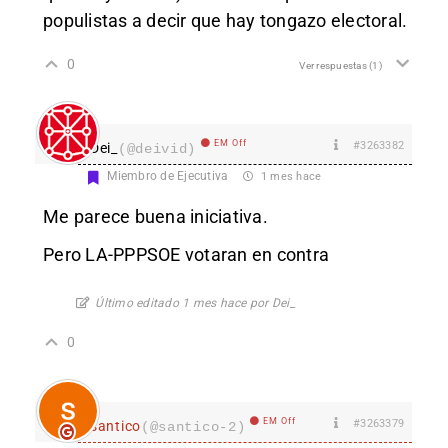
populistas a decir que hay tongazo electoral.
0
Ver respuestas
(1)
EM Off
#3263382
Dei_
(@deivid)
Miembro de Ejecutiva
1 mes hace
Me parece buena iniciativa.
Pero LA-PPPSOE votaran en contra
Último editado 1 mes hace por Dei_
0
EM Off
#3263379
santico
(@santico-2)