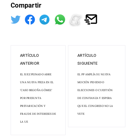
Compartir
ARTÍCULO
ARTÍCULO
ANTERIOR
SIGUIENTE
EL JUEZ PEINADO ABRE
EL PP AMPLÍA SU NUEVA
UNA NUEVA PIEZA EN EL
MOCIÓN PIDIENDO
'CASO BEGOÑA GÓMEZ'
ELECCIONES O CUESTIÓN
POR PRESUNTA
DE CONFIANZA Y ESPERA
PREVARICACIÓN Y
QUE EL CONGRESO NO LA
FRAUDE DE INTERESES DE
VETE
LA UE