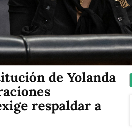
titución de Yolanda
raciones
exige respaldar a