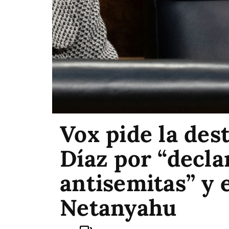
Vox pide la des
Díaz por “decla
antisemitas” y 
Netanyahu