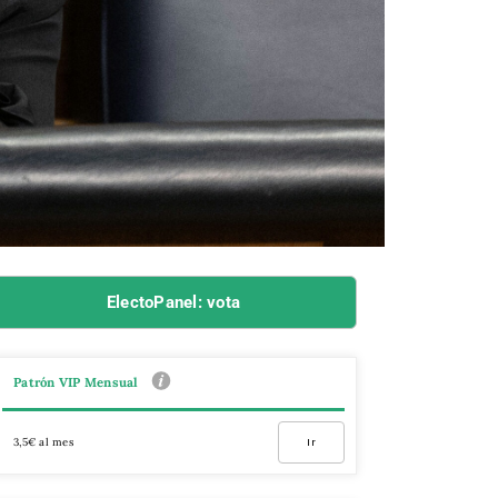
ElectoPanel: vota
Patrón VIP Mensual
3,5€ al mes
Ir