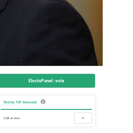
ElectoPanel: vota
Patrón VIP Mensual
3,5€ al mes
Ir