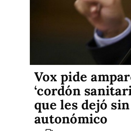
Vox pide amparo
‘cordón sanitar
que les dejó si
autonómico