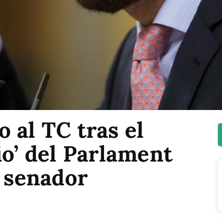
 al TC tras el
io’ del Parlament
n senador