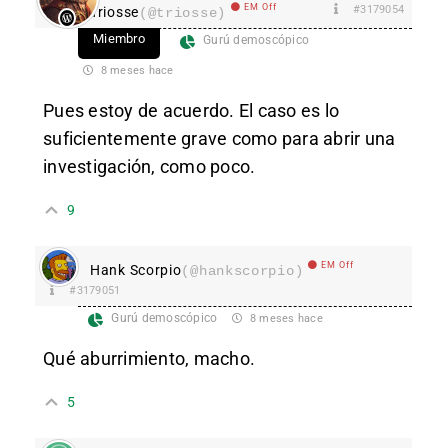
EM Off
#3179054
Triosse
(@triosse)
Miembro
Gurú demoscópico
8 meses hace
Pues estoy de acuerdo. El caso es lo
suficientemente grave como para abrir una
investigación, como poco.
9
EM Off
Hank Scorpio
(@hankscorpio)
#3179051
Gurú demoscópico
8 meses hace
Qué aburrimiento, macho.
5