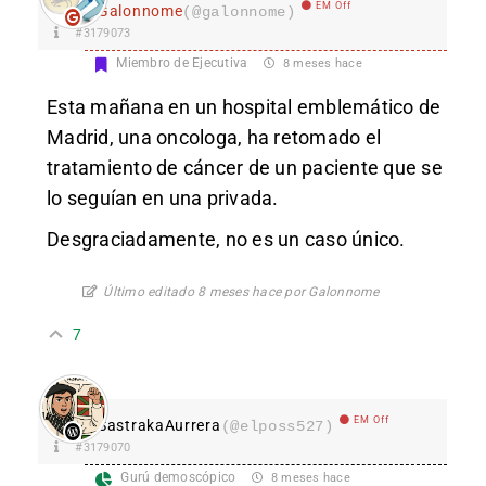
EM Off
Galonnome
(@galonnome)
#3179073
Miembro de Ejecutiva
8 meses hace
Esta mañana en un hospital emblemático de
Madrid, una oncologa, ha retomado el
tratamiento de cáncer de un paciente que se
lo seguían en una privada.
Desgraciadamente, no es un caso único.
Último editado 8 meses hace por Galonnome
7
EM Off
SastrakaAurrera
(@elposs527)
#3179070
Gurú demoscópico
8 meses hace