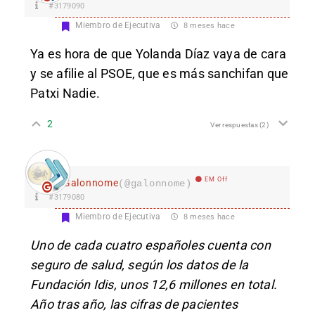
#3179090
Miembro de Ejecutiva
8 meses hace
Ya es hora de que Yolanda Díaz vaya de cara
y se afilie al PSOE, que es más sanchifan que
Patxi Nadie.
2
Ver respuestas
(2)
EM Off
Galonnome
(@galonnome)
#3179080
Miembro de Ejecutiva
8 meses hace
Uno de cada cuatro españoles cuenta con
seguro de salud
, según los datos de la
Fundación Idis, unos 12,6 millones en total.
Año tras año, las cifras de pacientes