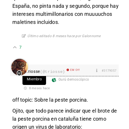
España, no pinta nada y segundo, porque hay
intereses multimillonarios con muuuuchos
maletines incluidos.
Último editado 8 meses hace por Galonnome
7
EM Off
#3179057
Triosse
(@triosse)
Miembro
Gurú demoscópico
8 meses hace
off topic: Sobre la peste porcina.
Ojito, que todo parece indicar que el brote de
la peste porcina en cataluña tiene como
origen un virus de laboratorio: