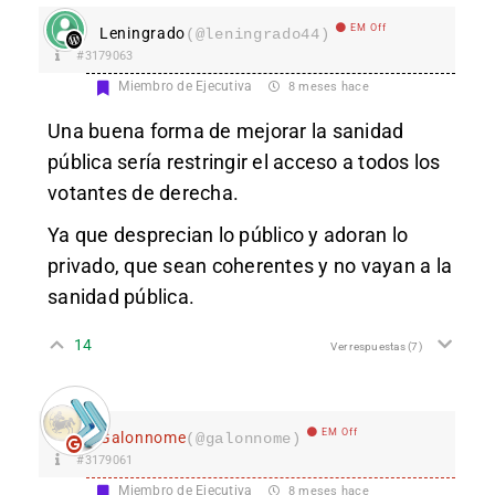
EM Off
Leningrado
(@leningrado44)
#3179063
Miembro de Ejecutiva
8 meses hace
Una buena forma de mejorar la sanidad
pública sería restringir el acceso a todos los
votantes de derecha.
Ya que desprecian lo público y adoran lo
privado, que sean coherentes y no vayan a la
sanidad pública.
14
Ver respuestas
(7)
EM Off
Galonnome
(@galonnome)
#3179061
Miembro de Ejecutiva
8 meses hace