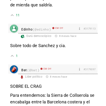
de mierda que saldría.
11
EM Off
#3179113
Edinho
(@edinho)
Gurú demoscópico
8 meses hace
Sobre todo de Sanchez y cia.
1
EM Off
#3179097
Bat
(@bat)
Líder político
8 meses hace
SOBRE EL CRAG
Para entendernos: la Sierra de Collserola se
encabalga entre la Barcelona costera y el