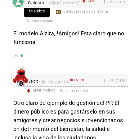
EM Off
#3179191
Galestat .
(@galestat3)
Miembro
Colaborador de campaña
8 meses hace
El modelo Alzira, !Amigos! Esta claro que no
funciona
6
EM Off
#3179188
VICO
(@vico_xxi)
Líder político
8 meses hace
Otro claro de ejemplo de gestión del PP. El
dinero público es para gastárselo en sus
amigotes y crear negocios subvencionados
en detrimento del bienestar, la salud e
incluso la vida de los ciudadanos.