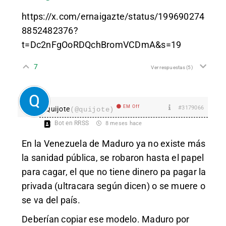
https://x.com/ernaigazte/status/199690274
8852482376?
t=Dc2nFgOoRDQchBromVCDmA&s=19
7
Ver respuestas
(5)
EM Off
#3179066
Quijote
(@quijote)
Bot en RRSS
8 meses hace
En la Venezuela de Maduro ya no existe más
la sanidad pública, se robaron hasta el papel
para cagar, el que no tiene dinero pa pagar la
privada (ultracara según dicen) o se muere o
se va del país.
Deberían copiar ese modelo. Maduro por