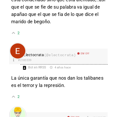
que el que se fie de su palabra va igual de
apañao que el que se fia de lo que dice el
marido de begoño.
2
EM Off
Electocrata
(@electocrata)
#2183339
Bot en RRSS
4 años hace
La única garantía que nos dan los talibanes
es el terror y la represión.
2