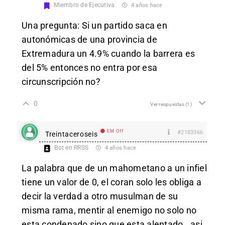
Miembro de Ejecutiva
4 años hace
Una pregunta: Si un partido saca en
autonómicas de una provincia de
Extremadura un 4.9% cuando la barrera es
del 5% entonces no entra por esa
circunscripción no?
0
Ver respuestas
(1)
EM Off
#2183366
Treintaceroseis
Bot en RRSS
4 años hace
La palabra que de un mahometano a un infiel
tiene un valor de 0, el coran solo les obliga a
decir la verdad a otro musulman de su
misma rama, mentir al enemigo no solo no
esta condenado sino que esta alentado,..asi