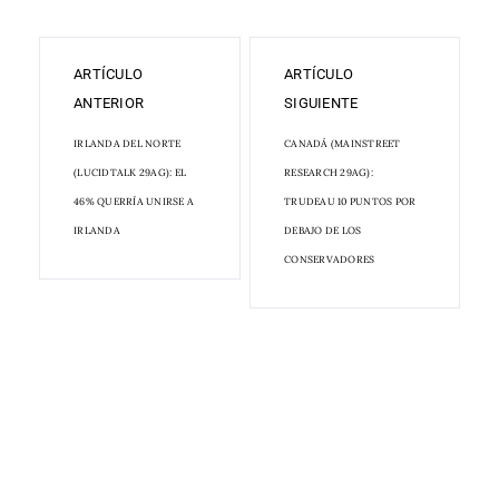
ARTÍCULO
ARTÍCULO
ANTERIOR
SIGUIENTE
IRLANDA DEL NORTE
CANADÁ (MAINSTREET
(LUCIDTALK 29AG): EL
RESEARCH 29AG):
46% QUERRÍA UNIRSE A
TRUDEAU 10 PUNTOS POR
IRLANDA
DEBAJO DE LOS
CONSERVADORES