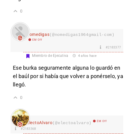
0
nomedigas
(@nomedigas1964gmail-com)
EM Off
#2183377
Miembro de Ejecutiva
4 años hace
Ese burka seguramente alguna lo guardó en
el baúl por si había que volver a ponérselo, ya
llegó.
0
EM Off
electoAlvaro
(@electoalvaro)
#2183368