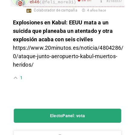
EM Off
#2183337
Feli46
(@feli_more31)
Colaborador de campaña
4 años hace
Explosiones en Kabul: EEUU mata a un
suicida que planeaba un atentado y otra
explosión acaba con seis civiles
https://www.20minutos.es/noticia/4804286/
0/ataque-junto-aeropuerto-kabul-muertos-
heridos/
1
ElectoPanel: vota