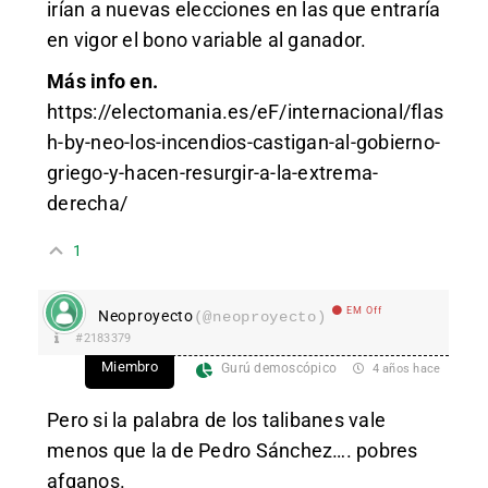
irían a nuevas elecciones en las que entraría
en vigor el bono variable al ganador.
Más info en.
https://electomania.es/eF/internacional/flas
h-by-neo-los-incendios-castigan-al-gobierno-
griego-y-hacen-resurgir-a-la-extrema-
derecha/
1
EM Off
Neoproyecto
(@neoproyecto)
#2183379
Miembro
Gurú demoscópico
4 años hace
Pero si la palabra de los talibanes vale
menos que la de Pedro Sánchez…. pobres
afganos.