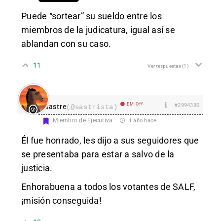
Puede “sortear” su sueldo entre los
miembros de la judicatura, igual así se
ablandan con su caso.
11
Ver respuestas
(1)
EM Off
#2994380
Sastre
(@sastrista)
Miembro de Ejecutiva
1 año hace
Él fue honrado, les dijo a sus seguidores que
se presentaba para estar a salvo de la
justicia.
Enhorabuena a todos los votantes de SALF,
¡misión conseguida!