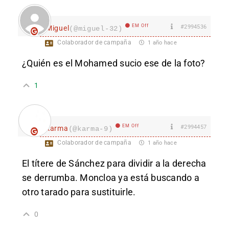
EM Off
#2994536
Miguel
(@miguel-32)
Colaborador de campaña
1 año hace
¿Quién es el Mohamed sucio ese de la foto?
1
EM Off
#2994457
karma
(@karma-9)
Colaborador de campaña
1 año hace
El títere de Sánchez para dividir a la derecha
se derrumba. Moncloa ya está buscando a
otro tarado para sustituirle.
0