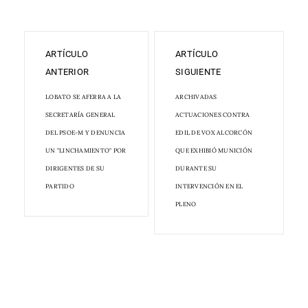
ARTÍCULO
ARTÍCULO
ANTERIOR
SIGUIENTE
LOBATO SE AFERRA A LA
ARCHIVADAS
SECRETARÍA GENERAL
ACTUACIONES CONTRA
DEL PSOE-M Y DENUNCIA
EDIL DE VOX ALCORCÓN
UN "LINCHAMIENTO" POR
QUE EXHIBIÓ MUNICIÓN
DIRIGENTES DE SU
DURANTE SU
PARTIDO
INTERVENCIÓN EN EL
PLENO