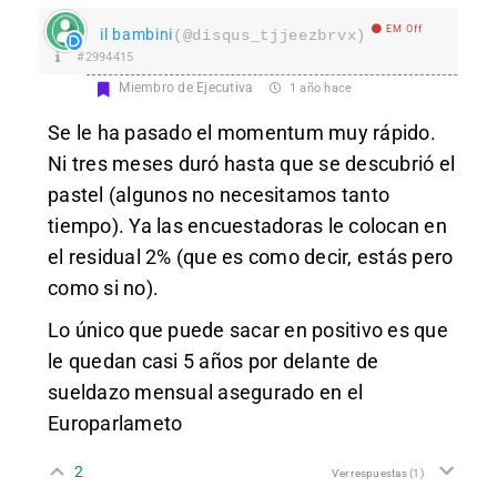
EM Off
il bambini
(@disqus_tjjeezbrvx)
#2994415
Miembro de Ejecutiva
1 año hace
Se le ha pasado el momentum muy rápido.
Ni tres meses duró hasta que se descubrió el
pastel (algunos no necesitamos tanto
tiempo). Ya las encuestadoras le colocan en
el residual 2% (que es como decir, estás pero
como si no).
Lo único que puede sacar en positivo es que
le quedan casi 5 años por delante de
sueldazo mensual asegurado en el
Europarlameto
2
Ver respuestas
(1)