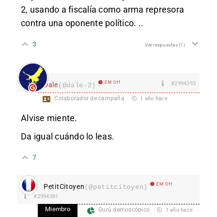
2, usando a fiscalía como arma represora
contra una oponente político. ..
3
Ver respuestas
(1)
EM Off
#2994393
Dale
(@dale-2)
Colaborador de campaña
1 año hace
Alvise miente.
Da igual cuándo lo leas.
7
EM Off
PetitCitoyen
(@petitcitoyen)
#2994381
Miembro
Gurú demoscópico
1 año hace