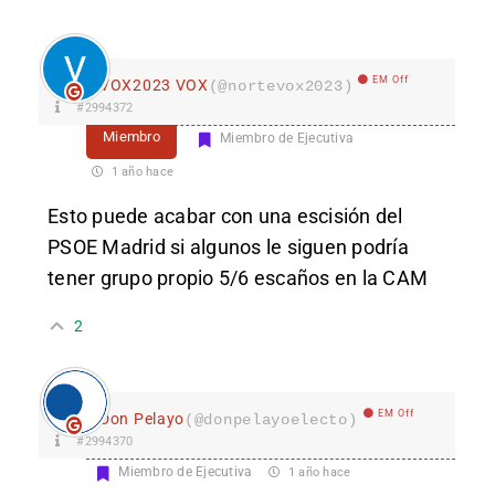
EM Off
VOX2023 VOX
(@nortevox2023)
#2994372
Miembro
Miembro de Ejecutiva
1 año hace
Esto puede acabar con una escisión del
PSOE Madrid si algunos le siguen podría
tener grupo propio 5/6 escaños en la CAM
2
EM Off
Don Pelayo
(@donpelayoelecto)
#2994370
Miembro de Ejecutiva
1 año hace