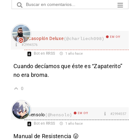
EM Off
Casoplón Deluxe
(@charliech098)
#2994576
Bot en RRSS
1 año hace
Cuando decíamos que éste es “Zapaterito”
no era broma.
0
EM Off
#2994557
hensolo
(@hensolo)
Bot en RRSS
1 año hace
Manual de Resistencia 😛