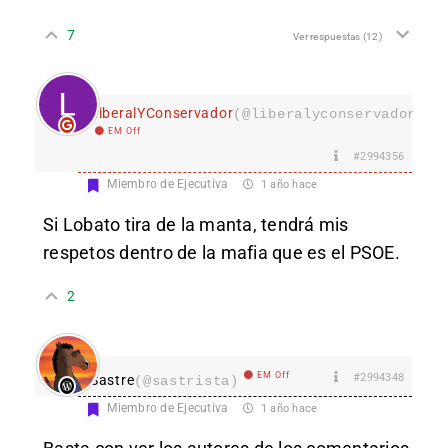
7
Ver respuestas
(12)
LiberalYConservador
(@liberalyconservador133
EM Off
#2994356
Miembro de Ejecutiva
1 año hace
Si Lobato tira de la manta, tendrá mis
respetos dentro de la mafia que es el PSOE.
2
EM Off
#2994348
Sastre
(@sastrista)
Miembro de Ejecutiva
1 año hace