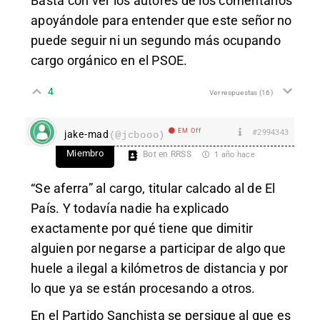
Basta con ver los autores de los comentarios
apoyándole para entender que este señor no
puede seguir ni un segundo más ocupando
cargo orgánico en el PSOE.
4
Ver respuestas
(16)
EM Off
#2994343
jake-mad
(@jcbooo)
Miembro
Bot en RRSS
1 año hace
“Se aferra” al cargo, titular calcado al de El
País. Y todavía nadie ha explicado
exactamente por qué tiene que dimitir
alguien por negarse a participar de algo que
huele a ilegal a kilómetros de distancia y por
lo que ya se están procesando a otros.
En el Partido Sanchista se persigue al que es