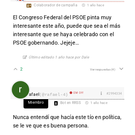
Colaborador de campaña
1 año hace
El Congreso Federal del PSOE pinta muy
interesante este año, puede que sea el más
interesante que se haya celebrado con el
PSOE gobernando. Jejeje…
Último editado 1 año hace por Dale
2
Ver respuestas
(4)
EM Off
#2994334
rafael
(@rafael-4)
Miembro
Bot en RRSS
1 año hace
Nunca entendí que hacía este tío en política,
se le ve que es buena persona.