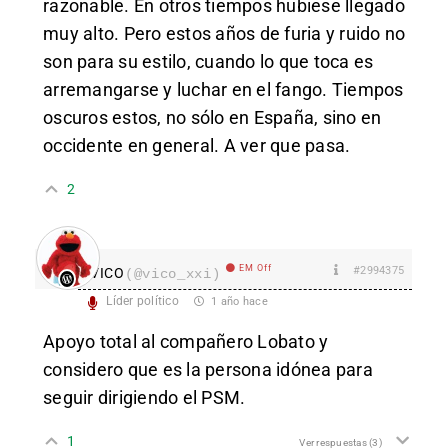
razonable. En otros tiempos hubiese llegado
muy alto. Pero estos años de furia y ruido no
son para su estilo, cuando lo que toca es
arremangarse y luchar en el fango. Tiempos
oscuros estos, no sólo en España, sino en
occidente en general. A ver que pasa.
2
EM Off
#2994375
VICO
(@vico_xxi)
Líder político
1 año hace
Apoyo total al compañero Lobato y
considero que es la persona idónea para
seguir dirigiendo el PSM.
1
Ver respuestas
(3)