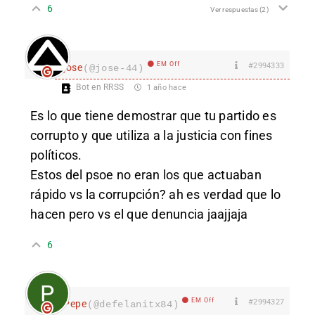
6
Ver respuestas
(2)
EM Off
#2994333
jose
(@jose-44)
Bot en RRSS
1 año hace
Es lo que tiene demostrar que tu partido es
corrupto y que utiliza a la justicia con fines
políticos.
Estos del psoe no eran los que actuaban
rápido vs la corrupción? ah es verdad que lo
hacen pero vs el que denuncia jaajjaja
6
EM Off
#2994327
Pepe
(@defelanitx84)