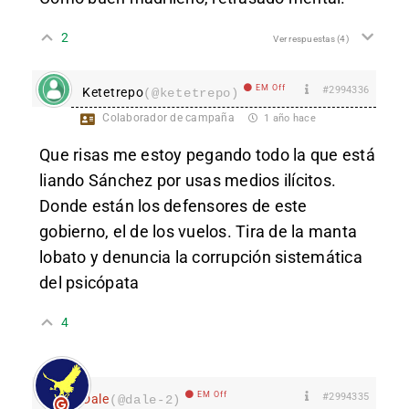
2
Ver respuestas
(4)
EM Off
#2994336
Ketetrepo
(@ketetrepo)
Colaborador de campaña
1 año hace
Que risas me estoy pegando todo la que está
liando Sánchez por usas medios ilícitos.
Donde están los defensores de este
gobierno, el de los vuelos. Tira de la manta
lobato y denuncia la corrupción sistemática
del psicópata
4
EM Off
#2994335
Dale
(@dale-2)