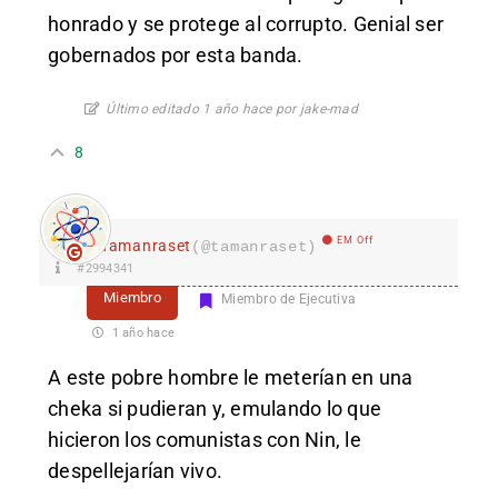
honrado y se protege al corrupto. Genial ser
gobernados por esta banda.
Último editado 1 año hace por jake-mad
8
EM Off
Tamanraset
(@tamanraset)
#2994341
Miembro
Miembro de Ejecutiva
1 año hace
A este pobre hombre le meterían en una
cheka si pudieran y, emulando lo que
hicieron los comunistas con Nin, le
despellejarían vivo.