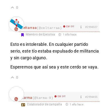
0
EM Off
#2994507
celtarraa
(@celtarraa)
Miembro de Ejecutiva
1 año hace
Esto es intolerable. En cualquier partido
serio, este tío estaba expulsado de militancia
y sin cargo alguno.
Esperemos que así sea y este cerdo se vaya.
0
EM Off
#2994455
karma
(@karma-9)
Colaborador de campaña
1 año hace