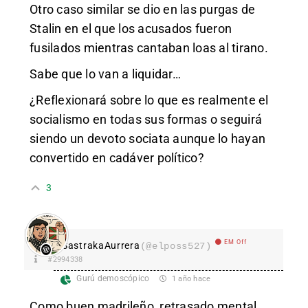
Otro caso similar se dio en las purgas de
Stalin en el que los acusados fueron
fusilados mientras cantaban loas al tirano.
Sabe que lo van a liquidar…
¿Reflexionará sobre lo que es realmente el
socialismo en todas sus formas o seguirá
siendo un devoto sociata aunque lo hayan
convertido en cadáver político?
3
EM Off
SastrakaAurrera
(@elposs527)
#2994338
Gurú demoscópico
1 año hace
Como buen madrileño, retrasado mental.