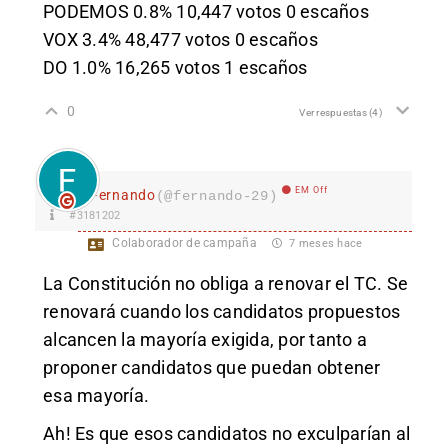
PODEMOS 0.8% 10,447 votos 0 escaños
VOX 3.4% 48,477 votos 0 escaños
DO 1.0% 16,265 votos 1 escaños
0
Ver respuestas
(4)
EM Off
Fernando
(@fernando-29)
#3181202
Colaborador de campaña
7 meses hace
La Constitución no obliga a renovar el TC. Se
renovará cuando los candidatos propuestos
alcancen la mayoría exigida, por tanto a
proponer candidatos que puedan obtener
esa mayoría.
Ah! Es que esos candidatos no exculparían al