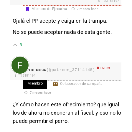
#3181197
Miembro de Ejecutiva
7 meses hace
Ojalá el PP acepte y caiga en la trampa.
No se puede aceptar nada de esta gente.
3
EM Off
Francisco
(@patreon_37114148)
#3181194
Miembro
Colaborador de campaña
7 meses hace
¿Y cómo hacen este ofrecimiento? que igual
los de ahora no exoneran al fiscal, y eso no lo
puede permitir el perro.