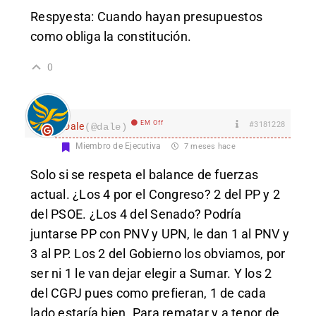
Respyesta: Cuando hayan presupuestos
como obliga la constitución.
0
EM Off
#3181228
Dale
(@dale)
Miembro de Ejecutiva
7 meses hace
Solo si se respeta el balance de fuerzas
actual. ¿Los 4 por el Congreso? 2 del PP y 2
del PSOE. ¿Los 4 del Senado? Podría
juntarse PP con PNV y UPN, le dan 1 al PNV y
3 al PP. Los 2 del Gobierno los obviamos, por
ser ni 1 le van dejar elegir a Sumar. Y los 2
del CGPJ pues como prefieran, 1 de cada
lado estaría bien. Para rematar y a tenor de