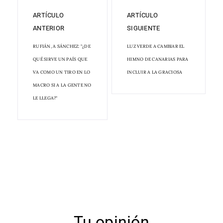
ARTÍCULO
ARTÍCULO
ANTERIOR
SIGUIENTE
RUFIÁN, A SÁNCHEZ: "¿DE
LUZ VERDE A CAMBIAR EL
QUÉ SIRVE UN PAÍS QUE
HIMNO DE CANARIAS PARA
VA COMO UN TIRO EN LO
INCLUIR A LA GRACIOSA
MACRO SI A LA GENTE NO
LE LLEGA?"
Tu opinión