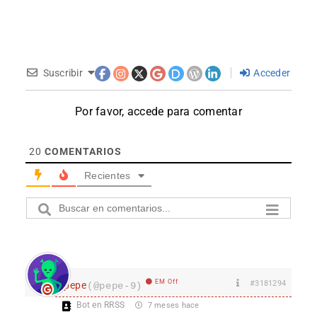
Suscribir
Acceder
Por favor, accede para comentar
20
COMENTARIOS
Recientes
EM Off
#3181294
pepe
(@pepe-9)
Bot en RRSS
7 meses hace