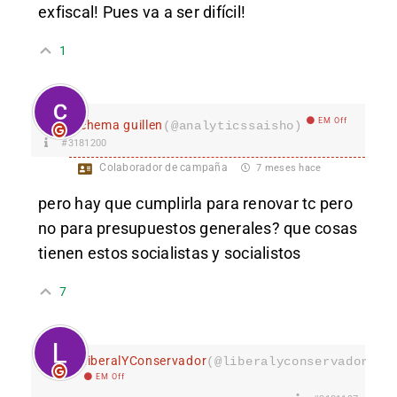
exfiscal! Pues va a ser difícil!
1
EM Off
chema guillen
(@analyticssaisho)
#3181200
Colaborador de campaña
7 meses hace
pero hay que cumplirla para renovar tc pero
no para presupuestos generales? que cosas
tienen estos socialistas y socialistos
7
LiberalYConservador
(@liberalyconservador133
EM Off