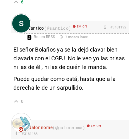
6
EM Off
#3181192
santico
(@santico)
Bot en RRSS
7 meses hace
El señor Bolaños ya se la dejó clavar bien
clavada con el CGPJ. No le veo yo las prisas
ni las de él , ni las de quién le manda.
Puede quedar como está, hasta que a la
derecha le de un sarpullido.
0
EM Off
Galonnome
(@galonnome)
#3181188