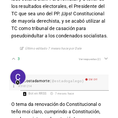
los resultados electorales, el Presidente del
TC que sea uno del PP. ¡Ups! Constitucional
de mayoría derechista, y se acabó utilizar al
TC como tribunal de casación para
pseudoindultar a los condenados socialistas.
Último editado 7 meses hace por Dale
3
Ver respuestas
(2)
EM Off
Costadamorte
(@estadogalego)
#3181214
Bot en RRSS
7 meses hace
O tema da renovación do Constitucional o
teño moi claro, cumprindo a Constitución,