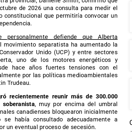
tra provincial,
Danielle Smith
, confirmó que
octubre de 2026 una consulta para medir el
o constitucional que permitiría convocar un
dependencia.
e personalmente defiende que Alberta
el movimiento separatista ha aumentado la
 Conservador Unido (UCP) y entre sectores
lberta, uno de los motores energéticos y
esde hace años fuertes tensiones con el
almente por las políticas medioambientales
tin Trudeau.
gró recientemente reunir más de 300.000
 soberanista
, muy por encima del umbral
bunales canadienses bloquearon inicialmente
 no se había consultado adecuadamente a
r un eventual proceso de secesión.