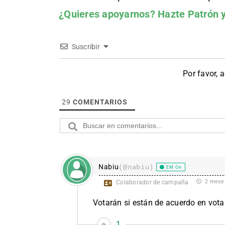
¿Quieres apoyarnos?
Hazte Patrón
y
Suscribir
Por favor, 
29
COMENTARIOS
Nabiu
(@nabiu)
EM On
2 mese
Colaborador de campaña
Votarán si están de acuerdo en votar
1