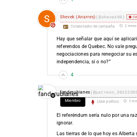
Shevek (Anarres)
(@shevek99)
EM
2 mese
Colaborador de campaña
Hay que señalar que aquí se aplicarí
referendos de Quebec. No vale pregun
negociaciones para renegociar su e
independencia, sí o no?”
4
fanderubianes
(@patreon_3622235
Miembro
2 me
Líder político
El referéndum sería nulo por una raz
ignorar.
Las tierras de lo que hoy es Alberta