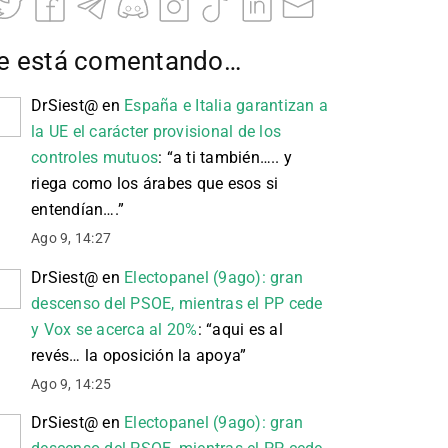
e está comentando…
DrSiest@
en
España e Italia garantizan a
la UE el carácter provisional de los
controles mutuos
: “
a ti también….. y
riega como los árabes que esos si
entendían….
”
Ago 9, 14:27
DrSiest@
en
Electopanel (9ago): gran
descenso del PSOE, mientras el PP cede
y Vox se acerca al 20%
: “
aqui es al
revés… la oposición la apoya
”
Ago 9, 14:25
DrSiest@
en
Electopanel (9ago): gran