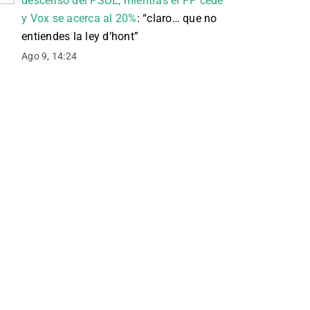
descenso del PSOE, mientras el PP cede
y Vox se acerca al 20%
: “
claro… que no
entiendes la ley d’hont
”
Ago 9, 14:24