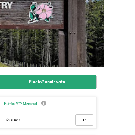
ElectoPanel: vota
Patrón VIP Mensual
3,5€ al mes
Ir