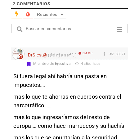
2
COMENTARIOS
Recientes
EM Off
#2188071
DrSiest@
(@drjanefl)
Miembro de Ejecutiva
4 años hace
Si fuera legal ahí habría una pasta en
impuestos….
mas lo que te ahorras en cuerpos contra el
narcotráfico……
mas lo que ingresaríamos del resto de
europa…. como hace marruecos y su hachís
mas los que se apuntarían a la seguridad