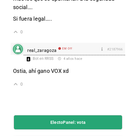
social….
Si fuera legal…..
0
EM Off
#2187966
real_zaragoza
Bot en RRSS
4 años hace
Ostia, ahí gano VOX xd
0
ElectoPanel: vota