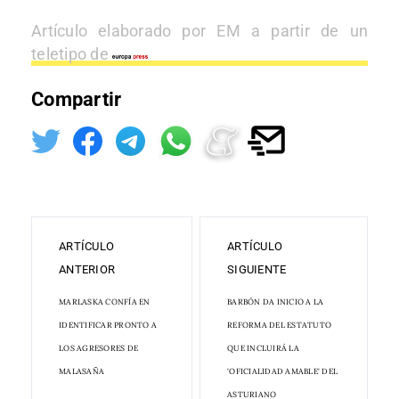
Artículo elaborado por EM a partir de un
teletipo de
Compartir
ARTÍCULO
ARTÍCULO
ANTERIOR
SIGUIENTE
MARLASKA CONFÍA EN
BARBÓN DA INICIO A LA
IDENTIFICAR PRONTO A
REFORMA DEL ESTATUTO
LOS AGRESORES DE
QUE INCLUIRÁ LA
MALASAÑA
'OFICIALIDAD AMABLE' DEL
ASTURIANO