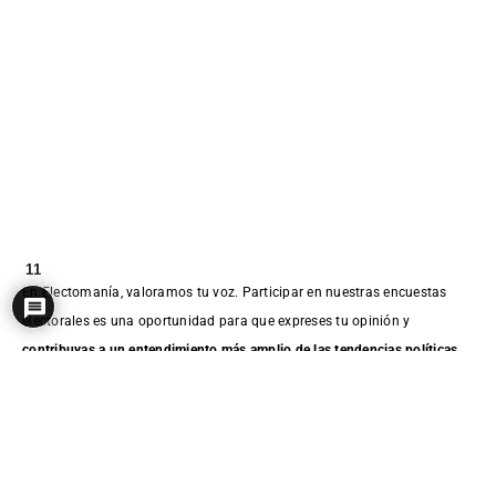
11
En Electomanía, valoramos tu voz. Participar en nuestras encuestas
electorales es una oportunidad para que expreses tu opinión y
contribuyas a un entendimiento más amplio de las tendencias políticas
.
Tu perspectiva es esencial para nosotros. Al unirte a nuestro panel de
encuestas electorales, te conviertes en parte de una
comunidad que
influye directamente en el análisis político
. Tus respuestas ayudan a
esculpir un retrato más preciso de la opinión pública.