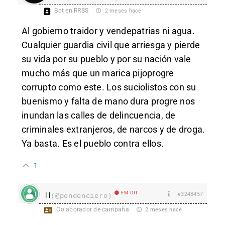
Bot en RRSS
2 meses hace
Al gobierno traidor y vendepatrias ni agua.
Cualquier guardia civil que arriesga y pierde
su vida por su pueblo y por su nación vale
mucho más que un marica pijoprogre
corrupto como este. Los suciolistos con su
buenismo y falta de mano dura progre nos
inundan las calles de delincuencia, de
criminales extranjeros, de narcos y de droga.
Ya basta. Es el pueblo contra ellos.
1
EM Off
#3248457
l l
(@pendenciero)
Colaborador de campaña
2 meses hace