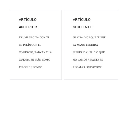
ARTÍCULO
ARTÍCULO
ANTERIOR
SIGUIENTE
TRUMP SE CITA CON XI
GAVIRA DICE QUE "TIENE
EN PEKÍN CON EL
LA MANO TENDIDA
COMERCIO, TAIWÁN Y LA
SIEMPRE" AL PP: "LO QUE
GUERRA EN IRÁN COMO
NO VAMOS A HACER ES
TELÓN DE FONDO
REGALAR LOS VOTOS"