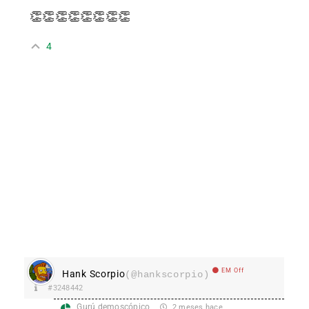
👏👏👏👏👏👏👏👏
4
EM Off
Hank Scorpio
(@hankscorpio)
#3248442
Gurú demoscópico
2 meses hace