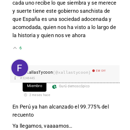
cada uno recibe lo que siembra y se merece
y suerte tiene este gobierno sanchista de
que España es una sociedad adocenada y
acomodada, quien nos ha visto a lo largo de
la historia y quien nos ve ahora
6
EM Off
XallasTycoon
(@xallastycoon)
#3248445
Miembro
Gurú demoscópico
2 meses hace
En Perú ya han alcanzado el 99.775% del
recuento
Ya llegamos, vaaaamos…