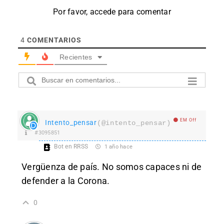
Por favor, accede para comentar
4
COMENTARIOS
Recientes
EM Off
Intento_pensar
(@intento_pensar)
#3095851
Bot en RRSS
1 año hace
Vergüenza de país. No somos capaces ni de
defender a la Corona.
0