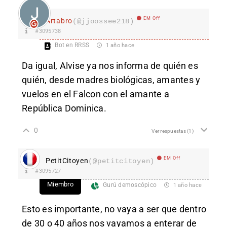
EM Off
Ártabro
(@jjoossee218)
#3095738
Bot en RRSS
1 año hace
Da igual, Alvise ya nos informa de quién es
quién, desde madres biológicas, amantes y
vuelos en el Falcon con el amante a
República Dominica.
0
Ver respuestas
(1)
EM Off
PetitCitoyen
(@petitcitoyen)
#3095727
Miembro
Gurú demoscópico
1 año hace
Esto es importante, no vaya a ser que dentro
de 30 o 40 años nos vayamos a enterar de