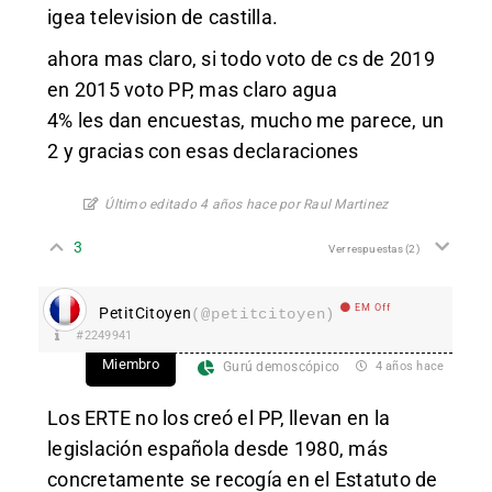
igea television de castilla.
ahora mas claro, si todo voto de cs de 2019
en 2015 voto PP, mas claro agua
4% les dan encuestas, mucho me parece, un
2 y gracias con esas declaraciones
Último editado 4 años hace por Raul Martinez
3
Ver respuestas
(2)
EM Off
PetitCitoyen
(@petitcitoyen)
#2249941
Miembro
Gurú demoscópico
4 años hace
Los ERTE no los creó el PP, llevan en la
legislación española desde 1980, más
concretamente se recogía en el Estatuto de