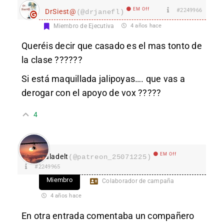
EM Off
#2249966
DrSiest@
(@drjanefl)
Miembro de Ejecutiva
4 años hace
Queréis decir que casado es el mas tonto de
la clase ??????
Si está maquillada jalipoyas…. que vas a
derogar con el apoyo de vox ?????
4
EM Off
aladelt
(@patreon_25071225)
#2249965
Miembro
Colaborador de campaña
4 años hace
En otra entrada comentaba un compañero