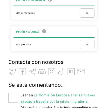
Patrón VIP Semestral
21€ por 6 meses
Ir
Patrón VIP Anual
35€ por 1 año
Ir
Contacta con nosotros
Se está comentando…
user
en
La Comisión Europea analiza nuevas
ayudas a España por la crisis migratoria
:
“
Volveréis a perder. No habéis aprendido nada