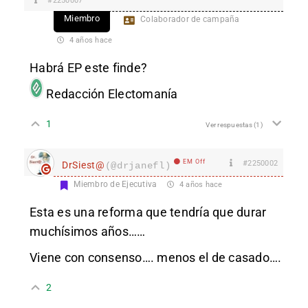
#2250007
Miembro
Colaborador de campaña
4 años hace
Habrá EP este finde?
Redacción Electomanía
1
Ver respuestas
(1)
EM Off
#2250002
DrSiest@
(@drjanefl)
Miembro de Ejecutiva
4 años hace
Esta es una reforma que tendría que durar
muchísimos años……
Viene con consenso…. menos el de casado….
2