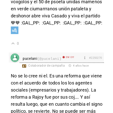
voxgolos y el 50 de psoeta unidas mamenos
en verde ciumarrranos unión pataleta y
deshonor abre viva Casado y viva el partido
💙💙
:GAL_PP:
:GAL_PP:
:GAL_PP:
:GAL_PP:
0
EM Off
#2250270
pucelani
(@pucelani)
Colaborador de campaña
4 años hace
No se lo cree ni el. Es una reforma que viene
con el acuerdo de todos los los agentes
sociales (empresarios y trabajadores). La
reforma a Rajoy fue por sus coj…. Y así
resulta luego, que en cuanto cambia el signo
político, se revierte. No se puede ser más