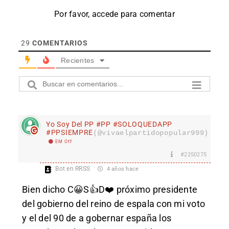
Por favor, accede para comentar
29
COMENTARIOS
Recientes
Yo Soy Del PP #PP #SOLOQUEDAPP
#PPSIEMPRE
(@vivaelpartidopopular999)
EM Off
#2250275
Bot en RRSS
4 años hace
Bien dicho C😀S👍D❤️ próximo presidente
del gobierno del reino de espala con mi voto
y el del 90 de a gobernar españa los