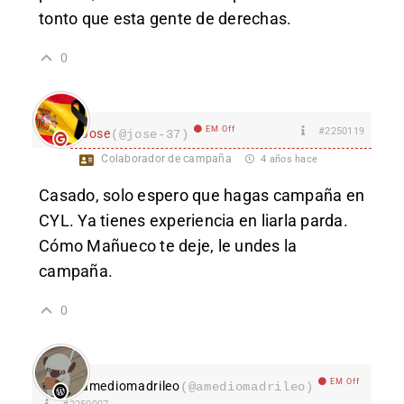
tonto que esta gente de derechas.
0
EM Off
#2250119
Jose
(@jose-37)
Colaborador de campaña
4 años hace
Casado, solo espero que hagas campaña en
CYL. Ya tienes experiencia en liarla parda.
Cómo Mañueco te deje, le undes la
campaña.
0
EM Off
amediomadrileo
(@amediomadrileo)