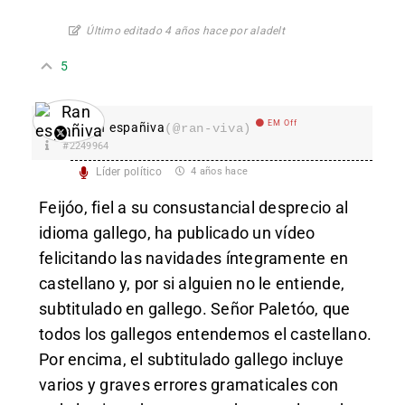
Último editado 4 años hace por aladelt
5
EM Off
Ran españiva
(@ran-viva)
#2249964
Líder político
4 años hace
Feijóo, fiel a su consustancial desprecio al
idioma gallego, ha publicado un vídeo
felicitando las navidades íntegramente en
castellano y, por si alguien no le entiende,
subtitulado en gallego. Señor Paletóo, que
todos los gallegos entendemos el castellano.
Por encima, el subtitulado gallego incluye
varios y graves errores gramaticales con