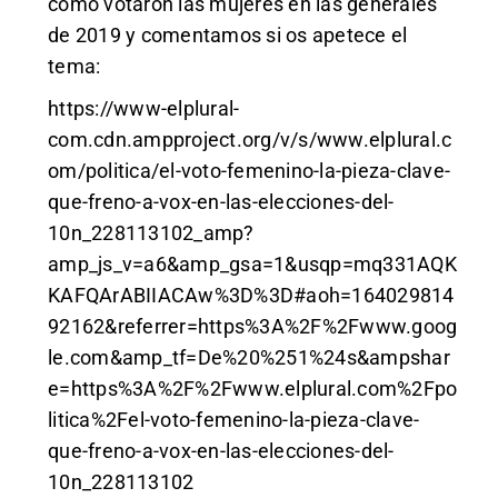
cómo votaron las mujeres en las generales
de 2019 y comentamos si os apetece el
tema:
https://www-elplural-
com.cdn.ampproject.org/v/s/www.elplural.c
om/politica/el-voto-femenino-la-pieza-clave-
que-freno-a-vox-en-las-elecciones-del-
10n_228113102_amp?
amp_js_v=a6&amp_gsa=1&usqp=mq331AQK
KAFQArABIIACAw%3D%3D#aoh=164029814
92162&referrer=https%3A%2F%2Fwww.goog
le.com&amp_tf=De%20%251%24s&ampshar
e=https%3A%2F%2Fwww.elplural.com%2Fpo
litica%2Fel-voto-femenino-la-pieza-clave-
que-freno-a-vox-en-las-elecciones-del-
10n_228113102