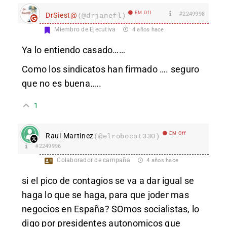
EM Off
#2249998
DrSiest@
(@drjanefl)
Miembro de Ejecutiva
4 años hace
Ya lo entiendo casado……
Como los sindicatos han firmado …. seguro
que no es buena…..
1
EM Off
Raul Martinez
(@elrobocot330)
#2249996
Colaborador de campaña
4 años hace
si el pico de contagios se va a dar igual se
haga lo que se haga, para que joder mas
negocios en España? SOmos socialistas, lo
digo por presidentes autonomicos que