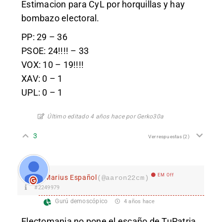
Estimacion para CyL por horquillas y hay
bombazo electoral.
PP: 29 – 36
PSOE: 24!!!! – 33
VOX: 10 – 19!!!!
XAV: 0 – 1
UPL: 0 – 1
Último editado 4 años hace por Gerko30a
3
Ver respuestas
(2)
EM Off
Marius Español
(@aaron22cm)
#2249979
Gurú demoscópico
4 años hace
Electomania no pone el escaño de TuPatria