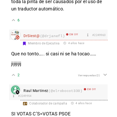
toda la pinta de ser causados por el uso de
un traductor automático.
6
EM Off
#2249960
DrSiest@
(@drjanefl)
Miembro de Ejecutiva
4 años hace
Que no tonto….. si casi ni se ha tocao……
jijijijij
2
Ver respuestas
(2)
EM Off
Raul Martinez
(@elrobocot330)
#2249954
Colaborador de campaña
4 años hace
SI VOTAS C’S=VOTAS PSOE