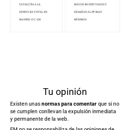
CATALUÑA A LA
MÁS DE 80 DIPUTADOS Y
APERTURA TOTAL EN
DEJARÍAN AL PP BAJO
MADRID O C-LM
MÍNIMOS
Tu opinión
Existen unas
normas
para comentar
que si no
se cumplen conllevan la expulsión inmediata
y permanente de la web.
EM no se responsabiliza de las opiniones de