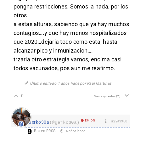
pongna restricciones, Somos la nada, por los
otros.
a estas alturas, sabiendo que ya hay muchos
contagios….y que hay menos hospitalizados
que 2020…dejaria todo como esta, hasta
alcanzar pico y inmunizacion….
trzaria otro estrategia vamos, encima casi
todos vacunados, pos aun me reafirmo.
Último editado 4 años hace por Raul Martinez
0
Ver respuestas
(2)
EM Off
#2249980
Gerko30a
(@gerko30a)
Bot en RRSS
4 años hace