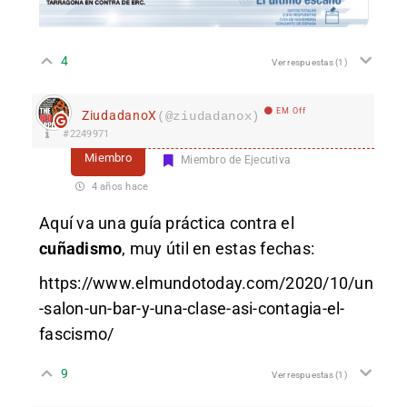
4
Ver respuestas
(1)
EM Off
ZiudadanoX
(@ziudadanox)
#2249971
Miembro
Miembro de Ejecutiva
4 años hace
Aquí va una guía práctica contra el
cuñadismo
, muy útil en estas fechas:
https://www.elmundotoday.com/2020/10/un
-salon-un-bar-y-una-clase-asi-contagia-el-
fascismo/
9
Ver respuestas
(1)