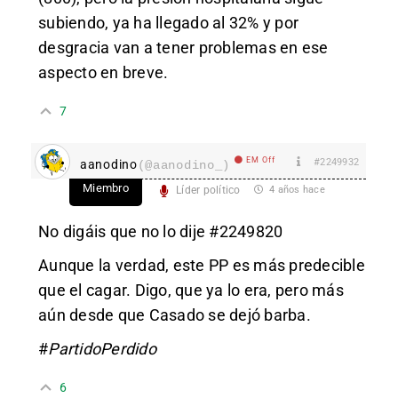
subiendo, ya ha llegado al 32% y por
desgracia van a tener problemas en ese
aspecto en breve.
7
EM Off
#2249932
aanodino
(@aanodino_)
Miembro
Líder político
4 años hace
No digáis que no lo dije
#2249820
Aunque la verdad, este PP es más predecible
que el cagar. Digo, que ya lo era, pero más
aún desde que Casado se dejó barba.
#
PartidoPerdido
6