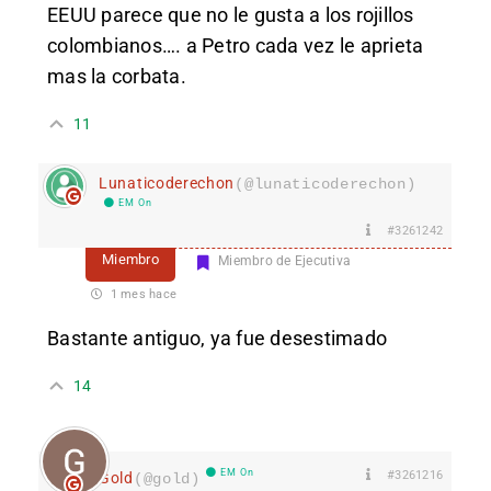
EEUU parece que no le gusta a los rojillos
colombianos…. a Petro cada vez le aprieta
mas la corbata.
11
Lunaticoderechon
(@lunaticoderechon)
EM On
#3261242
Miembro
Miembro de Ejecutiva
1 mes hace
Bastante antiguo, ya fue desestimado
14
EM On
#3261216
Gold
(@gold)