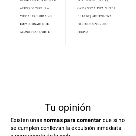
MÓNICA GARCÍA ACUSA A
ELECTOPANEL (14JUN):
AYUSO DE "SEGUIR A
CAÍDA SOCIALISTA, SUBIDA
VOX" AL EXCLUIR A NO
DE LA IZQ. ALTERNATIVA,
EMPADRONADOS DEL
PODEMOS SIN GRUPO
ABONO TRANSPORTE
PROPIO
Tu opinión
Existen unas
normas
para comentar
que si no
se cumplen conllevan la expulsión inmediata
y permanente de la web.