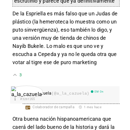
escrutinio y parece que ya definitivamente
De la Espriella es más falso que un Judas de
plástico (la hemeroteca lo muestra como un
puto sinvergüenza), eso también lo digo, y
una versión muy de tienda de chinos de
Nayib Bukele. Lo malo es que uno ve y
escucha a Cepeda y ya no le queda otra que
votar al tigre ese de puro marketing
3
EM On
a_la_cazuela
(@a_la_cazuela)
#3261265
Colaborador de campaña
1 mes hace
Otra buena nación hispanoamericana que
caerá del lado bueno de la historia y dará la