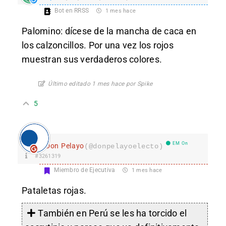
Bot en RRSS
1 mes hace
Palomino: dícese de la mancha de caca en
los calzoncillos. Por una vez los rojos
muestran sus verdaderos colores.
Último editado 1 mes hace por Spike
5
EM On
Don Pelayo
(@donpelayoelecto)
#3261319
Miembro de Ejecutiva
1 mes hace
Pataletas rojas.
También en Perú se les ha torcido el