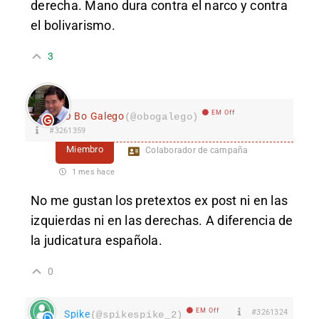
derecha. Mano dura contra el narco y contra
el bolivarismo.
3
EM Off
O Bo Galego
(@obogalego)
#3261359
Miembro
Colaborador de campaña
1 mes hace
No me gustan los pretextos ex post ni en las
izquierdas ni en las derechas. A diferencia de
la judicatura española.
0
EM Off
#3261324
Spike
(@spikespike_2)