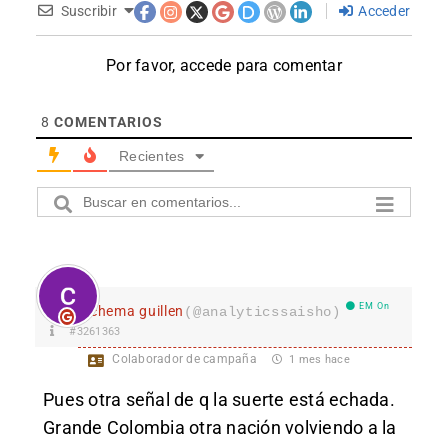
Suscribir
Acceder
Por favor, accede para comentar
8
COMENTARIOS
Recientes
EM On
chema guillen
(@analyticssaisho)
#3261363
Colaborador de campaña
1 mes hace
Pues otra señal de q la suerte está echada.
Grande Colombia otra nación volviendo a la