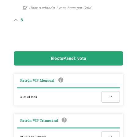
Último editado 1 mes hace por Gold
6
ElectoPanel: vota
Patrón VIP Mensual
3,5€ al mes
Ir
Patrón VIP Trimestral
10,5€ por 3 meses
Ir