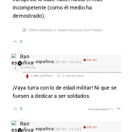
incompetente (como él medio ha
demostrado).
Último editado 2 meses hace por Don Pelayo
3
EM Off
Ran españiva
(@ran-viva)
#3249056
Líder político
2 meses hace
¡Vaya turra con lo de edad militar! Ni que se
fuesen a dedicar a ser soldados.
5
Ver respuestas
(1)
EM Off
Ran españiva
(@ran-viva)