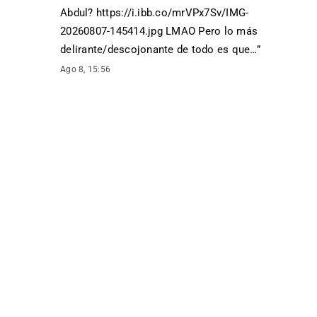
Abdul? https://i.ibb.co/mrVPx7Sv/IMG-
20260807-145414.jpg LMAO Pero lo más
delirante/descojonante de todo es que…
”
Ago 8, 15:56