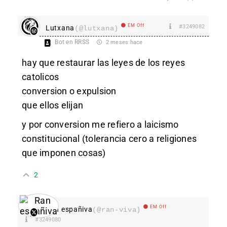
EM Off
#3249082
Lutxana
(@lutxana)
Bot en RRSS
2 meses hace
hay que restaurar las leyes de los reyes
catolicos
conversion o expulsion
que ellos elijan
y por conversion me refiero a laicismo
constitucional (tolerancia cero a religiones
que imponen cosas)
2
EM Off
Ran españiva
(@ran-viva)
#3249080