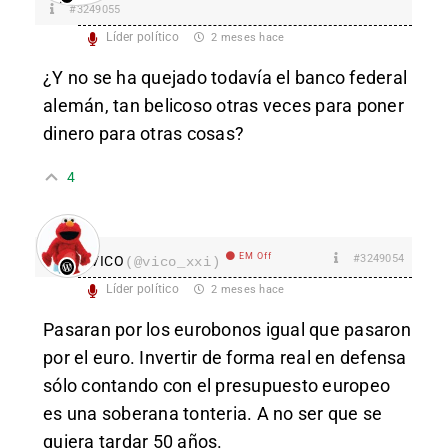
#3249055
Líder político
2 meses hace
¿Y no se ha quejado todavía el banco federal
alemán, tan belicoso otras veces para poner
dinero para otras cosas?
4
EM Off
#3249054
VICO
(@vico_xxi)
Líder político
2 meses hace
Pasaran por los eurobonos igual que pasaron
por el euro. Invertir de forma real en defensa
sólo contando con el presupuesto europeo
es una soberana tonteria. A no ser que se
quiera tardar 50 años.