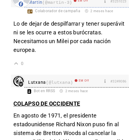
EM Off
#3251023
Martin
(@martin-3)
Colaborador de campaña
2 meses hace
Lo de dejar de despilfarrar y tener superávit
ni se les ocurre a estos burócratas.
Necesitamos un Milei por cada nación
europea.
0
EM Off
#3249086
Lutxana
(@lutxana)
Bot en RRSS
2 meses hace
COLAPSO DE OCCIDENTE
En agosto de 1971, el presidente
estadounidense Richard Nixon puso fin al
sistema de Bretton Woods al cancelar la