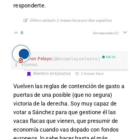
responderte.
Último editado 2 meses hace por Ran españiva
6
Ver respuestas
(2)
EM On
Don Pelayo
(@donpelayoelecto)
#3249060
Miembro de Ejecutiva
2 meses hace
Vuelven las reglas de contención de gasto a
puertas de una posible (que no segura)
victoria de la derecha. Soy muy capaz de
votar a Sánchez para que gestione él las
vacas flacas que vienen, que presumir de
economía cuando vas dopado con fondos
europeos, lo sabe hacer hasta el más