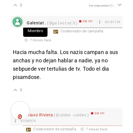
0
Ver respuestas
(1)
EM Off
#3181134
Galestat .
(@galestat3)
Miembro
Colaborador de campaña
7 meses hace
Hacia mucha falta. Los nazis campan a sus
anchas y no dejan hablar a nadie, ya no
sebpuede ver tertulias de tv. Todo el dia
pisamdose.
0
EM Off
Riaxo Riviera
(@cddmt-cddmt)
#3180974
Colaborador de campaña
7 meses hace