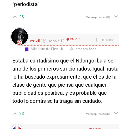
“periodista”
23
Ver respuestas
(9)
EM Off
#3180813
Lucovil
(@lucovil)
Miembro de Ejecutiva
7 meses hace
Estaba cantadísimo que el Ndongo iba a ser
uno de los primeros sancionados. Igual hasta
lo ha buscado expresamente, que él es de la
clase de gente que piensa que cualquier
publicidad es positiva, y es probable que
todo lo demás se la traiga sin cuidado.
23
Ver respuestas
(6)