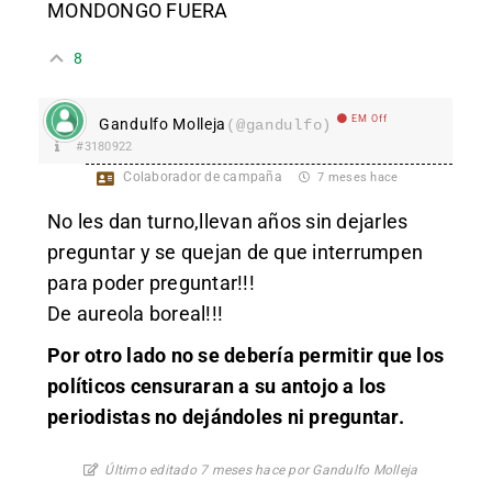
MONDONGO FUERA
8
EM Off
Gandulfo Molleja
(@gandulfo)
#3180922
Colaborador de campaña
7 meses hace
No les dan turno,llevan años sin dejarles
preguntar y se quejan de que interrumpen
para poder preguntar!!!
De aureola boreal!!!
Por otro lado no se debería permitir que los
políticos censuraran a su antojo a los
periodistas no dejándoles ni preguntar.
Último editado 7 meses hace por Gandulfo Molleja