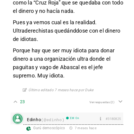
como la “Cruz Roja” que se quedaba con todo
el dinero y no hacía nada.
Pues ya vemos cual es la realidad.
Ultraderechistas quedánddose con el dinero
de idiotas.
Porque hay que ser muy idiota para donar
dinero a una organización ultra donde el
paguitas y vago de Abascal es el jefe
supremo. Muy idiota.
Último editado 7 meses hace por Duke
23
Ver respuestas
(2)
EM On
#3180825
Edinho
(@edinho)
Gurú demoscópico
7 meses hace