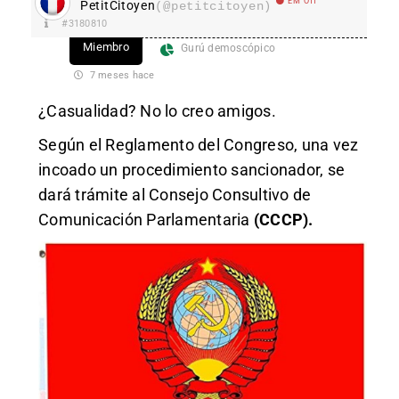
EM Off
PetitCitoyen
(@petitcitoyen)
#3180810
Miembro
Gurú demoscópico
7 meses hace
¿Casualidad? No lo creo amigos.
Según el Reglamento del Congreso, una vez
incoado un procedimiento sancionador, se
dará trámite al Consejo Consultivo de
Comunicación Parlamentaria
(CCCP).