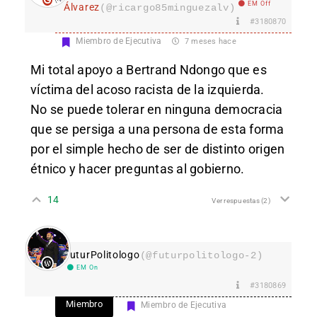
EM Off
Álvarez
(@ricargo85minguezalv)
#3180870
Miembro de Ejecutiva
7 meses hace
Mi total apoyo a Bertrand Ndongo que es
víctima del acoso racista de la izquierda.
No se puede tolerar en ninguna democracia
que se persiga a una persona de esta forma
por el simple hecho de ser de distinto origen
étnico y hacer preguntas al gobierno.
14
Ver respuestas
(2)
FuturPolitologo
(@futurpolitologo-2)
EM On
#3180869
Miembro
Miembro de Ejecutiva