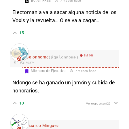
Bot en RRSS
7 meses hace
Electomania va a sacar alguna noticia de los
Voxis y la revuelta….O se va a cagar…
15
EM Off
Galonnome
(@galonnome)
#3180874
Miembro de Ejecutiva
7 meses hace
Ndongo se ha ganado un jamón y subida de
honorarios.
10
Ver respuestas
(2)
Ricardo Mínguez