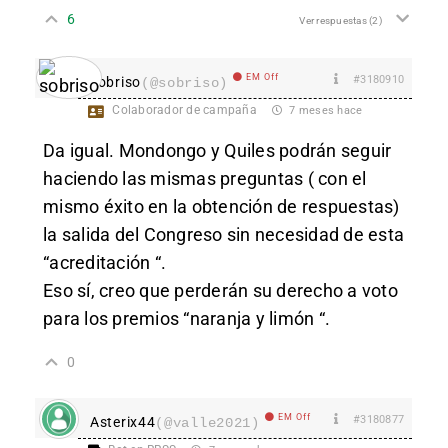
6
Ver respuestas
(2)
EM Off
#3180910
sobriso
(@sobriso)
Colaborador de campaña
7 meses hace
Da igual. Mondongo y Quiles podrán seguir
haciendo las mismas preguntas ( con el
mismo éxito en la obtención de respuestas)
la salida del Congreso sin necesidad de esta
“acreditación “.
Eso sí, creo que perderán su derecho a voto
para los premios “naranja y limón “.
0
EM Off
#3180877
Asterix44
(@valle2021)