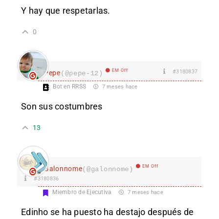
Y hay que respetarlas.
0
EM Off
#3180837
Pepe
(@pepe-12)
Bot en RRSS
7 meses hace
Son sus costumbres
13
EM Off
Galonnome
(@galonnome)
#3180836
Miembro de Ejecutiva
7 meses hace
Edinho se ha puesto ha destajo después de