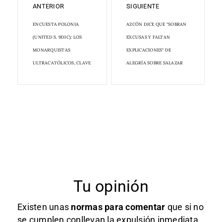
ANTERIOR
SIGUIENTE
ENCUESTA POLONIA
AZCÓN DICE QUE "SOBRAN
(UNITED S. 9DIC): LOS
EXCUSAS Y FALTAN
MONARQUISTAS
EXPLICACIONES" DE
ULTRACATÓLICOS, CLAVE
ALEGRÍA SOBRE SALAZAR
Tu opinión
Existen unas
normas
para comentar
que si no
se cumplen conllevan la expulsión inmediata