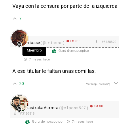
Vaya con la censura por parte de la izquierda
7
EM Off
#3180822
Triosse
(@triosse)
Miembro
Gurú demoscópico
7 meses hace
A ese titular le faltan unas comillas.
20
Ver respuestas
(2)
EM Off
SastrakaAurrera
(@elposs527)
#3180818
Gurú demoscópico
7 meses hace