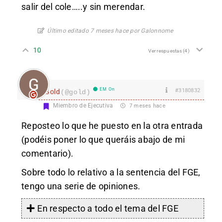
salir del cole…..y sin merendar.
Último editado 7 meses hace por Galonnome
10
Ver respuestas
(4)
EM On
#3180832
Gold
(@gold)
Miembro de Ejecutiva
7 meses hace
Reposteo lo que he puesto en la otra entrada
(podéis poner lo que queráis abajo de mi
comentario).
Sobre todo lo relativo a la sentencia del FGE,
tengo una serie de opiniones.
En respecto a todo el tema del FGE