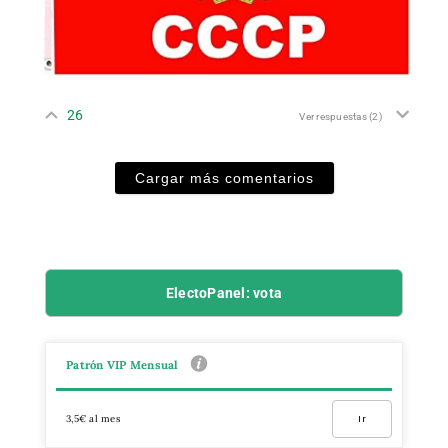
26
Ver respuestas
(2)
Cargar más comentarios
ElectoPanel: vota
Patrón VIP Mensual
3,5€ al mes
Ir