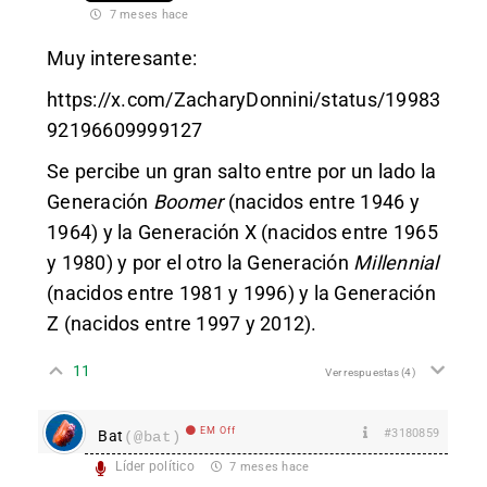
7 meses hace
Muy interesante:
https://x.com/ZacharyDonnini/status/19983
92196609999127
Se percibe un gran salto entre por un lado la
Generación
Boomer
(nacidos entre 1946 y
1964) y la Generación X (nacidos entre 1965
y 1980) y por el otro la Generación
Millennial
(nacidos entre 1981 y 1996) y la Generación
Z (nacidos entre 1997 y 2012).
11
Ver respuestas
(4)
EM Off
#3180859
Bat
(@bat)
Líder político
7 meses hace