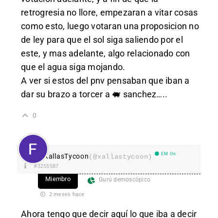
retrogresia no llore, empezaran a vitar cosas
como esto, luego votaran una proposicion no
de ley para que el sol siga saliendo por el
este, y mas adelante, algo relacionado con
que el agua siga mojando.
A ver si estos del pnv pensaban que iban a
dar su brazo a torcer a 🐖 sanchez…..
0
EM On
XallasTycoon
(@xallastycoon)
#3255587
Miembro
Gurú demoscópico
2 meses hace
Ahora tengo que decir aquí lo que iba a decir