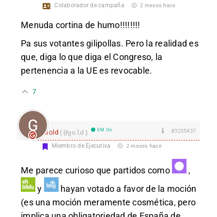
Colaborador de campaña
2 meses hace
Menuda cortina de humo!!!!!!!!
Pa sus votantes gilipollas. Pero la realidad es
que, diga lo que diga el Congreso, la
pertenencia a la UE es revocable.
7
EM On
#3255437
Gold
(@gold)
Miembro de Ejecutiva
2 meses hace
Me parece curioso que partidos como
,
y
hayan votado a favor de la moción
(es una moción meramente cosmética, pero
implica una obligatoriedad de España de