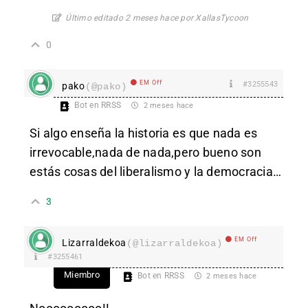
Último editado 2 meses hace por XallasTycoon
0
EM Off
#3255543
pako
(@pako)
Bot en RRSS
2 meses hace
Si algo enseña la historia es que nada es
irrevocable,nada de nada,pero bueno son
estás cosas del liberalismo y la democracia…
3
EM Off
Lizarraldekoa
(@lizarraldekoa)
#3255461
Miembro
Bot en RRSS
2 meses hace