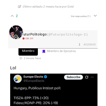
Último editado 2 meses hace por Gold
2
Ver respuestas
(1)
FuturPolitologo
(@futurpolitologo-2)
EM Off
#3255435
Miembro
Miembro de Ejecutiva
2 meses hace
Lol