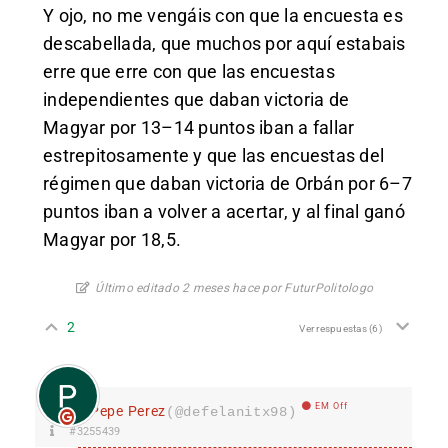
Y ojo, no me vengáis con que la encuesta es
descabellada, que muchos por aquí estabais
erre que erre con que las encuestas
independientes que daban victoria de
Magyar por 13–14 puntos iban a fallar
estrepitosamente y que las encuestas del
régimen que daban victoria de Orbán por 6–7
puntos iban a volver a acertar, y al final ganó
Magyar por 18,5.
Último editado 2 meses hace por FuturPolitologo
2
Ver respuestas
(6)
EM Off
Pepe Perez
(@defelanitx98)
#3255439