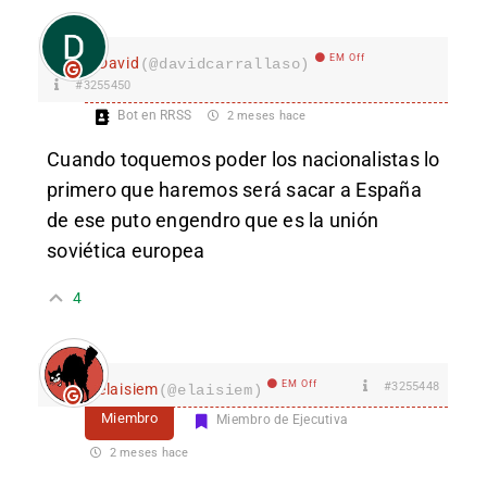
EM Off
David
(@davidcarrallaso)
#3255450
Bot en RRSS
2 meses hace
Cuando toquemos poder los nacionalistas lo
primero que haremos será sacar a España
de ese puto engendro que es la unión
soviética europea
4
EM Off
#3255448
elaisiem
(@elaisiem)
Miembro
Miembro de Ejecutiva
2 meses hace