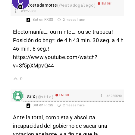
EM Off
Costadamorte
(@estadogalego)
#3255868
Bot en RRSS
2 meses hace
Electomanía…, ou minte…, ou se trabuca!
Posición do bng*: de 4 h 43 min. 30 seg. a 4 h
46 min. 8 seg.!
https://www.youtube.com/watch?
v=3f5pXMpvQ44
0
EM Off
#3255590
StiX
(@stix)
Bot en RRSS
2 meses hace
Ante la total, completa y absoluta
incapacidad del gobierno de sacar una
votacion adelante, y a fin de que la