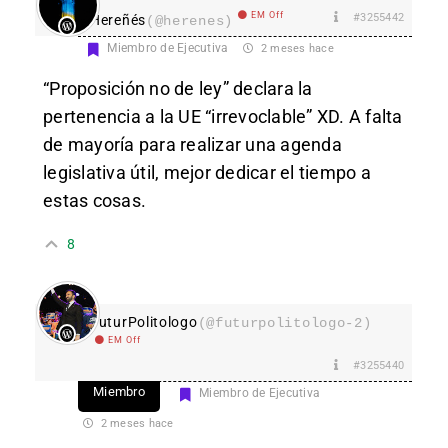
EM Off
#3255442
Hereñés
(@herenes)
Miembro de Ejecutiva
2 meses hace
“Proposición no de ley” declara la
pertenencia a la UE “irrevoclable” XD. A falta
de mayoría para realizar una agenda
legislativa útil, mejor dedicar el tiempo a
estas cosas.
8
FuturPolitologo
(@futurpolitologo-2)
EM Off
#3255440
Miembro
Miembro de Ejecutiva
2 meses hace