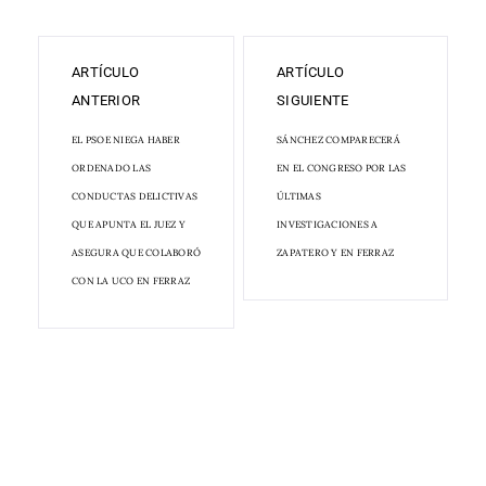
ARTÍCULO
ARTÍCULO
ANTERIOR
SIGUIENTE
EL PSOE NIEGA HABER
SÁNCHEZ COMPARECERÁ
ORDENADO LAS
EN EL CONGRESO POR LAS
CONDUCTAS DELICTIVAS
ÚLTIMAS
QUE APUNTA EL JUEZ Y
INVESTIGACIONES A
ASEGURA QUE COLABORÓ
ZAPATERO Y EN FERRAZ
CON LA UCO EN FERRAZ