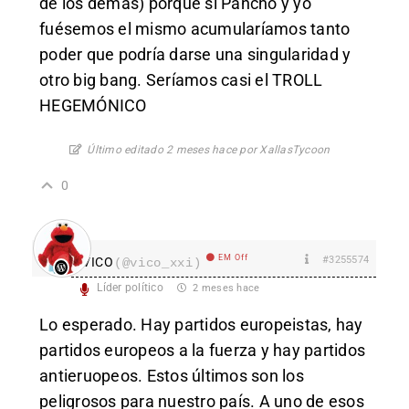
de los demás) porque si Pancho y yo
fuésemos el mismo acumularíamos tanto
poder que podría darse una singularidad y
otro big bang. Seríamos casi el TROLL
HEGEMÓNICO
Último editado 2 meses hace por XallasTycoon
0
EM Off
#3255574
VICO
(@vico_xxi)
Líder político
2 meses hace
Lo esperado. Hay partidos europeistas, hay
partidos europeos a la fuerza y hay partidos
antieruopeos. Estos últimos son los
peligrosos para nuestro país. A uno de esos