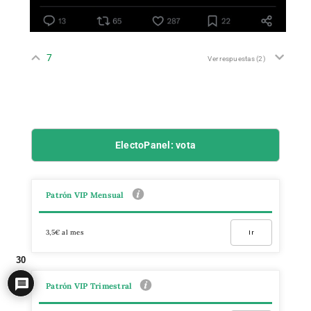
7
Ver respuestas
(2)
ElectoPanel: vota
Patrón VIP Mensual
3,5€ al mes
Ir
30
Patrón VIP Trimestral