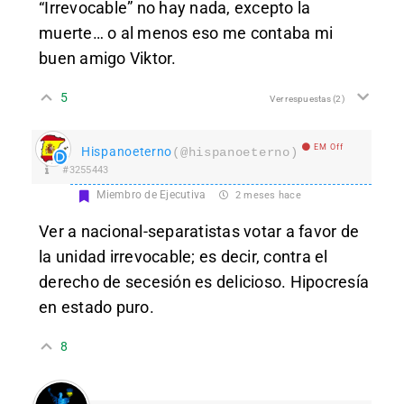
“Irrevocable” no hay nada, excepto la
muerte… o al menos eso me contaba mi
buen amigo Viktor.
5
Ver respuestas
(2)
EM Off
Hispanoeterno
(@hispanoeterno)
#3255443
Miembro de Ejecutiva
2 meses hace
Ver a nacional-separatistas votar a favor de
la unidad irrevocable; es decir, contra el
derecho de secesión es delicioso. Hipocresía
en estado puro.
8