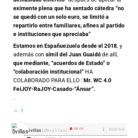
eximente plena que ha sentado cátedra “no
se quedó con un solo euro, se limitó a
repartirlo entre familiares, afines al partido
e instituciones que apreciaba”
Estamos en Españuezuela desde el 2018
, y
además con
símil del Juan Guaidó
de allí,
que mediante, “acuerdos de Estado” o
“colaboración institucional”
HA
COLABORADO PARA ELLO :
Mr. WC 4.0
FeiJOY-RaJOY-Casado-“Ánsar”.
.
7
EM Off
#3251569
5villas
(@5villas)