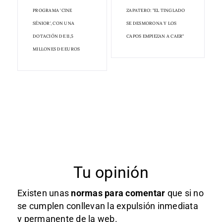
PROGRAMA 'CINE
ZAPATERO: "EL TINGLADO
SÉNIOR', CON UNA
SE DESMORONA Y LOS
DOTACIÓN DE 11,5
CAPOS EMPIEZAN A CAER"
MILLONES DE EUROS
Tu opinión
Existen unas
normas
para comentar
que si no
se cumplen conllevan la expulsión inmediata
y permanente de la web.