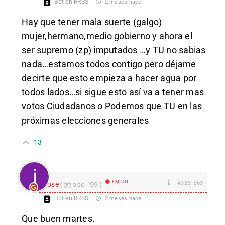
Bot en RRSS
2 meses hace
Hay que tener mala suerte (galgo)
mujer,hermano,medio gobierno y ahora el
ser supremo (zp) imputados …y TU no sabias
nada…estamos todos contigo pero déjame
decirte que esto empieza a hacer agua por
todos lados…si sigue esto así va a tener mas
votos Ciudadanos o Podemos que TU en las
próximas elecciones generales
13
EM Off
#3251563
jose
(@jose-99)
Bot en RRSS
2 meses hace
Que buen martes.