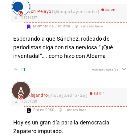
EM Off
Don Pelayo
(@donpelayoelecto)
#3251627
Miembro de Ejecutiva
2 meses hace
Esperando a que Sánchez, rodeado de
periodistas diga con risa nerviosa “ ¡Qué
inventada!”…. como hizo con Aldama
11
Ver respuestas
(1)
EM Off
Alejandro
(@alejandro-25)
#3251620
Bot en RRSS
2 meses hace
Hoy es un gran día para la democracia.
Zapatero imputado.