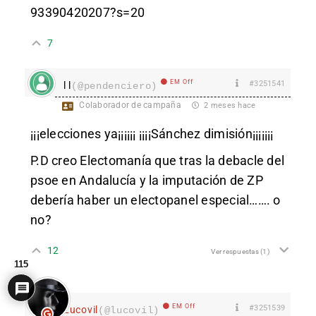
93390420207?s=20
7
EM Off
#3251541
l l
(@pendenciero)
Colaborador de campaña
2 meses hace
¡¡¡elecciones ya¡¡¡¡¡¡ ¡¡¡¡Sánchez dimisión¡¡¡¡¡¡¡
P.D creo Electomanía que tras la debacle del
psoe en Andalucía y la imputación de ZP
debería haber un electopanel especial……. o
no?
12
Ver respuestas
(1)
115
EM Off
#3251539
Lucovil
(@lucovil)