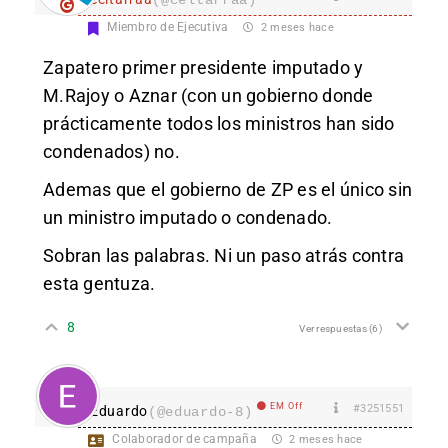
Miembro de Ejecutiva
2 meses hace
Zapatero primer presidente imputado y
M.Rajoy o Aznar (con un gobierno donde
prácticamente todos los ministros han sido
condenados) no.
Ademas que el gobierno de ZP es el único sin
un ministro imputado o condenado.
Sobran las palabras. Ni un paso atrás contra
esta gentuza.
8
Ver respuestas
(6)
EM Off
#3251551
Eduardo
(@eduardo-8)
Colaborador de campaña
2 meses hace