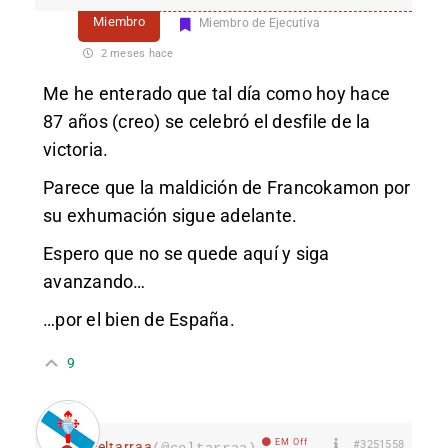
Miembro
Miembro de Ejecutiva
2 meses hace
Me he enterado que tal día como hoy hace
87 años (creo) se celebró el desfile de la
victoria.
Parece que la maldición de Francokamon por
su exhumación sigue adelante.
Espero que no se quede aquí y siga
avanzando…
…por el bien de España.
9
EM Off
#3251558
celtarraa
(@celtarraa)