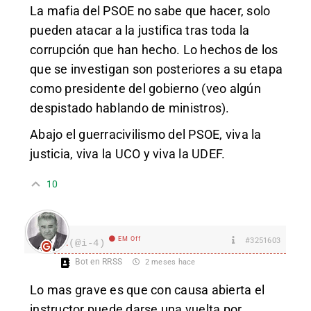
La mafia del PSOE no sabe que hacer, solo
pueden atacar a la justifica tras toda la
corrupción que han hecho. Lo hechos de los
que se investigan son posteriores a su etapa
como presidente del gobierno (veo algún
despistado hablando de ministros).
Abajo el guerracivilismo del PSOE, viva la
justicia, viva la UCO y viva la UDEF.
10
EM Off
#3251603
I.
(@i-4)
Bot en RRSS
2 meses hace
Lo mas grave es que con causa abierta el
instructor puede darse una vuelta por