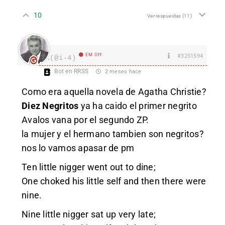
10
Ver respuestas
(11)
EM Off
#3251594
I.
(@i-4)
Bot en RRSS
2 meses hace
Como era aquella novela de Agatha Christie?
Diez Negritos
ya ha caido el primer negrito
Avalos vana por el segundo ZP.
la mujer y el hermano tambien son negritos?
nos lo vamos apasar de pm
Ten little nigger went out to dine;
One choked his little self and then there were
nine.
Nine little nigger sat up very late;