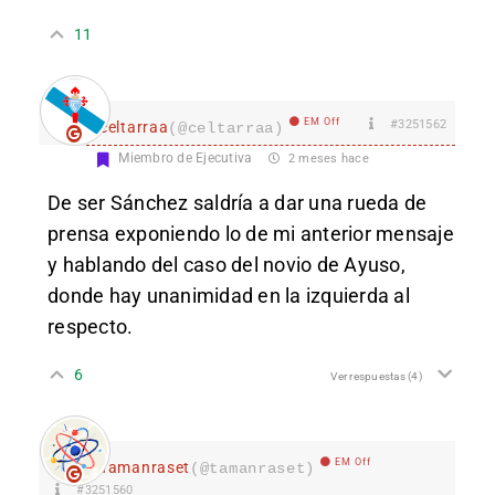
11
EM Off
#3251562
celtarraa
(@celtarraa)
Miembro de Ejecutiva
2 meses hace
De ser Sánchez saldría a dar una rueda de
prensa exponiendo lo de mi anterior mensaje
y hablando del caso del novio de Ayuso,
donde hay unanimidad en la izquierda al
respecto.
6
Ver respuestas
(4)
EM Off
Tamanraset
(@tamanraset)
#3251560