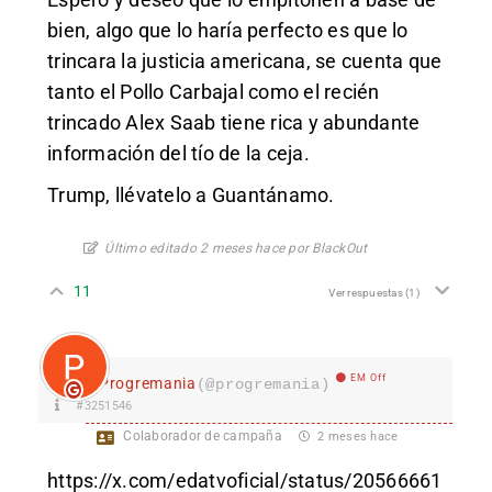
bien, algo que lo haría perfecto es que lo
trincara la justicia americana, se cuenta que
tanto el Pollo Carbajal como el recién
trincado Alex Saab tiene rica y abundante
información del tío de la ceja.
Trump, llévatelo a Guantánamo.
Último editado 2 meses hace por BlackOut
11
Ver respuestas
(1)
EM Off
Progremania
(@progremania)
#3251546
Colaborador de campaña
2 meses hace
https://x.com/edatvoficial/status/20566661