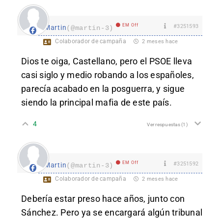
EM Off
#3251593
Martin
(@martin-3)
Colaborador de campaña
2 meses hace
Dios te oiga, Castellano, pero el PSOE lleva
casi siglo y medio robando a los españoles,
parecía acabado en la posguerra, y sigue
siendo la principal mafia de este país.
4
Ver respuestas
(1)
EM Off
#3251592
Martin
(@martin-3)
Colaborador de campaña
2 meses hace
Debería estar preso hace años, junto con
Sánchez. Pero ya se encargará algún tribunal