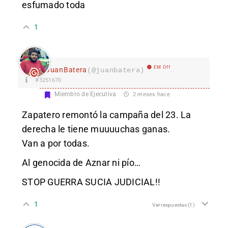
esfumado toda
1
EM Off
JuanBatera
(@juanbatera)
#3251670
Miembro de Ejecutiva
2 meses hace
Zapatero remontó la campaña del 23. La
derecha le tiene muuuuchas ganas.
Van a por todas.
Al genocida de Aznar ni pío…
STOP GUERRA SUCIA JUDICIAL!!
1
Ver respuestas
(1)