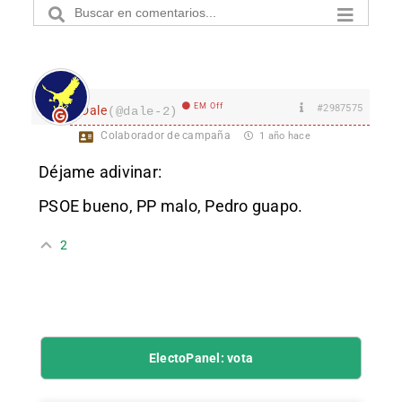
EM Off
#2987575
Dale
(@dale-2)
Colaborador de campaña
1 año hace
Déjame adivinar:
PSOE bueno, PP malo, Pedro guapo.
2
ElectoPanel: vota