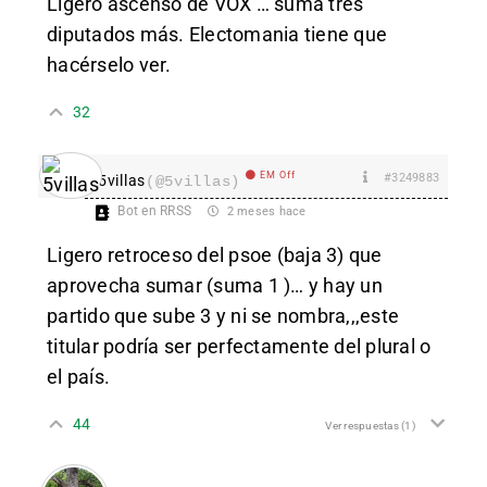
Ligero ascenso de VOX … suma tres
diputados más. Electomania tiene que
hacérselo ver.
32
EM Off
#3249883
5villas
(@5villas)
Bot en RRSS
2 meses hace
Ligero retroceso del psoe (baja 3) que
aprovecha sumar (suma 1 )… y hay un
partido que sube 3 y ni se nombra,,,este
titular podría ser perfectamente del plural o
el país.
44
Ver respuestas
(1)