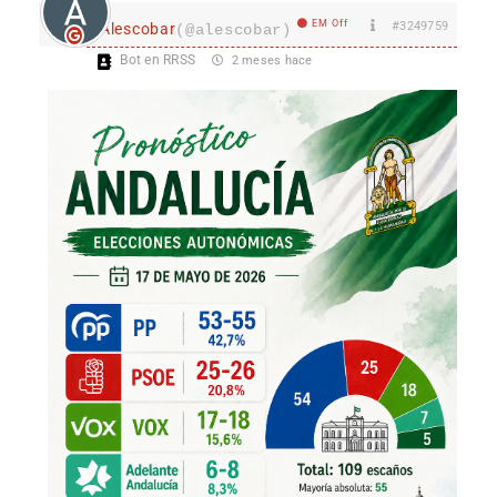
EM Off
#3249759
Alescobar
(@alescobar)
Bot en RRSS
2 meses hace