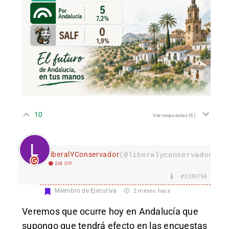
10
Ver respuestas
(6)
LiberalYConservador
(@liberalyconservador133
EM Off
#3249754
Miembro de Ejecutiva
2 meses hace
Veremos que ocurre hoy en Andalucía que
supongo que tendrá efecto en las encuestas