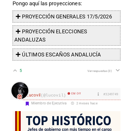
Pongo aquí las proyecciones:
PROYECCIÓN GENERALES 17/5/2026
PROYECCIÓN ELECCIONES
ANDALUZAS
ÚLTIMOS ESCAÑOS ANDALUCÍA
5
Ver respuestas
(3)
EM Off
#3249749
Lucovil
(@lucovil)
Miembro de Ejecutiva
2 meses hace