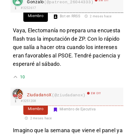
EM Off
Gonzalo
(@patreon_26044333)
#3252617
Miembro
Bot en RRSS
2 meses hace
Vaya, Electomanía no prepara una encuesta
flash tras la imputación de ZP. Con lo rápido
que salía a hacer otra cuando los intereses
eran favorables al PSOE. Tendré paciencia y
esperaré al sábado.
10
EM Off
ZiudadanoX
(@ziudadanox)
#3251208
Miembro
Miembro de Ejecutiva
2 meses hace
Imagino que la semana que viene el panel ya