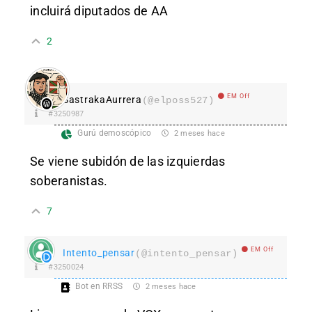
incluirá diputados de AA
2
EM Off
SastrakaAurrera
(@elposs527)
#3250987
Gurú demoscópico
2 meses hace
Se viene subidón de las izquierdas
soberanistas.
7
EM Off
Intento_pensar
(@intento_pensar)
#3250024
Bot en RRSS
2 meses hace