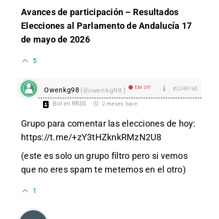
Avances de participación – Resultados
Elecciones al Parlamento de Andalucía 17
de mayo de 2026
5
EM Off
#3249760
Owenkg98
(@owenkg98)
Bot en RRSS
2 meses hace
Grupo para comentar las elecciones de hoy:
https://t.me/+zY3tHZknkRMzN2U8
(este es solo un grupo filtro pero si vemos
que no eres spam te metemos en el otro)
1