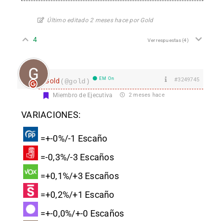
Último editado 2 meses hace por Gold
4
Ver respuestas
(4)
EM On
#3249745
Gold
(@gold)
Miembro de Ejecutiva
2 meses hace
VARIACIONES:
=+-0%/-1 Escaño
=-0,3%/-3 Escaños
=+0,1%/+3 Escaños
=+0,2%/+1 Escaño
=+-0,0%/+-0 Escaños