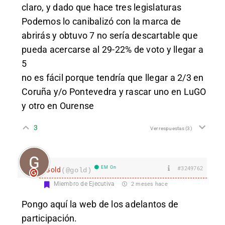
claro, y dado que hace tres legislaturas
Podemos lo canibalizó con la marca de
abrirás y obtuvo 7 no sería descartable que
pueda acercarse al 29-22% de voto y llegar a
5
no es fácil porque tendría que llegar a 2/3 en
Coruña y/o Pontevedra y rascar uno en LuGO
y otro en Ourense
3
Ver respuestas
(3)
EM On
#3249762
Gold
(@gold)
Miembro de Ejecutiva
2 meses hace
Pongo aquí la web de los adelantos de
participación.