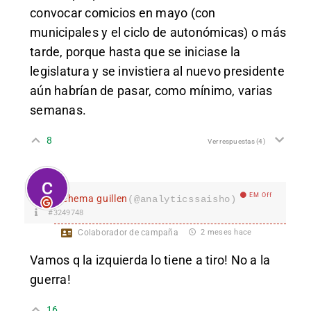
convocar comicios en mayo (con
municipales y el ciclo de autonómicas) o más
tarde, porque hasta que se iniciase la
legislatura y se invistiera al nuevo presidente
aún habrían de pasar, como mínimo, varias
semanas.
8
Ver respuestas
(4)
EM Off
chema guillen
(@analyticssaisho)
#3249748
Colaborador de campaña
2 meses hace
Vamos q la izquierda lo tiene a tiro! No a la
guerra!
16