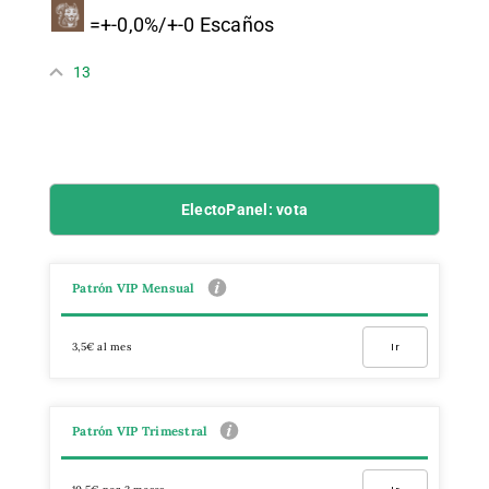
=+-0,0%/+-0 Escaños
13
ElectoPanel: vota
Patrón VIP Mensual
3,5€ al mes
Ir
Patrón VIP Trimestral