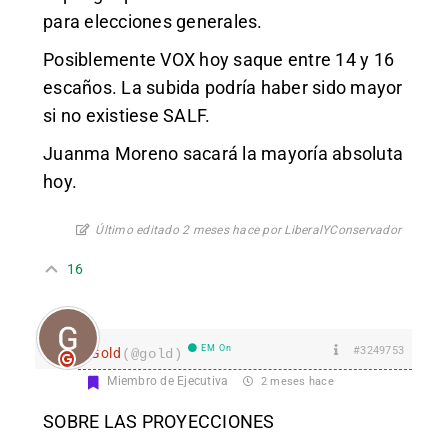
para elecciones generales.
Posiblemente VOX hoy saque entre 14 y 16
escaños. La subida podría haber sido mayor
si no existiese SALF.
Juanma Moreno sacará la mayoría absoluta
hoy.
Último editado 2 meses hace por LiberalYConservador
16
EM On
#3249753
Gold
(@gold)
Miembro de Ejecutiva
2 meses hace
SOBRE LAS PROYECCIONES