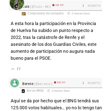
EM Off
#3249774
Luis
(@luis-46)
Colaborador de campaña
2 meses hace
A esta hora la participación en la Provincia
de Huelva ha subido un punto respecto a
2022, tras la catástrofe de Renfe y el
asesinato de los dos Guardias Civiles, este
aumento de participación no augura nada
bueno para el PSOE.
17
EM Off
#3249772
Berete
(@berete)
Bot en RRSS
2 meses hace
Aquí se da por hecho que el BNG tendrá sus
125.000 votos habituales… yo no lo tengo tan