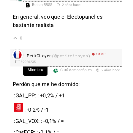
Bot en RRSS
2 años hace
En general, veo que el Electopanel es
bastante realista
0
EM Off
PetitCitoyen
(@petitcitoyen)
#2926235
Miembro
Gurú demoscópico
2 años hace
Perdón que me he dormido:
:GAL_PP:
: +0,2% / +1
: -0,2% / -1
:GAL_VOX:
: -0,1% / =
:CatECP:
: -0,1% / =