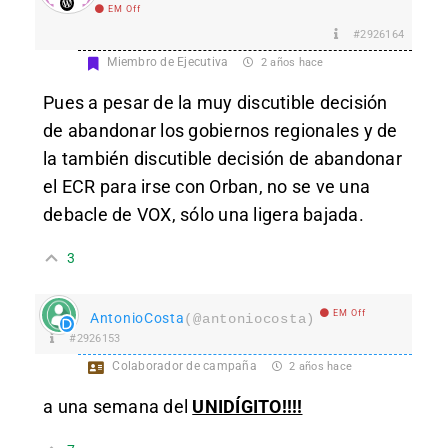
EM Off
#2926164
Miembro de Ejecutiva
2 años hace
Pues a pesar de la muy discutible decisión
de abandonar los gobiernos regionales y de
la también discutible decisión de abandonar
el ECR para irse con Orban, no se ve una
debacle de VOX, sólo una ligera bajada.
3
EM Off
AntonioCosta
(@antoniocosta)
#2926153
Colaborador de campaña
2 años hace
a una semana del
UNIDÍGITO!!!!