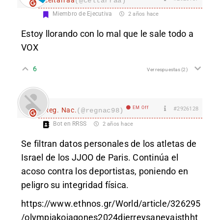
(@celtarraa)
Miembro de Ejecutiva
2 años hace
Estoy llorando con lo mal que le sale todo a
VOX
6
Ver respuestas
(2)
EM Off
#2926128
Reg. Nac.
(@regnac98)
Bot en RRSS
2 años hace
Se filtran datos personales de los atletas de
Israel de los JJOO de Paris. Continúa el
acoso contra los deportistas, poniendo en
peligro su integridad física.
https://www.ethnos.gr/World/article/326295
/olympiakoiagones2024dierreysaneyaisthht