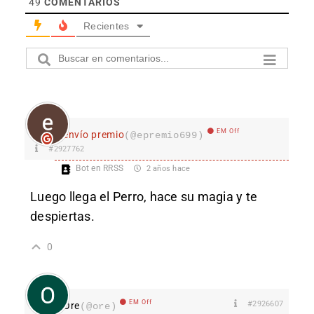
49
COMENTARIOS
Recientes
EM Off
envío premio
(@epremio699)
#2927762
Bot en RRSS
2 años hace
Luego llega el Perro, hace su magia y te
despiertas.
0
EM Off
#2926607
Ore
(@ore)