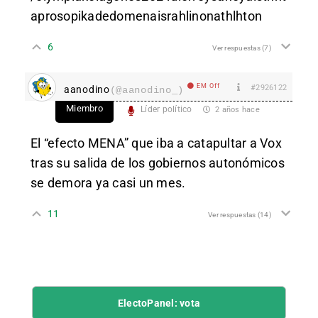
aprosopikadedomenaisrahlinonathlhton
6
Ver respuestas
(7)
EM Off
#2926122
aanodino
(@aanodino_)
Miembro
Líder político
2 años hace
El “efecto MENA” que iba a catapultar a Vox
tras su salida de los gobiernos autonómicos
se demora ya casi un mes.
11
Ver respuestas
(14)
ElectoPanel: vota