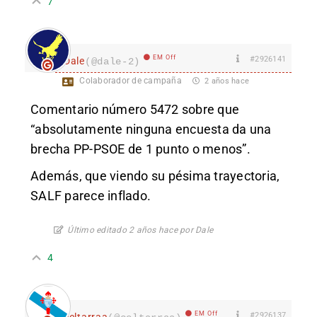
7
EM Off
#2926141
Dale
(@dale-2)
Colaborador de campaña
2 años hace
Comentario número 5472 sobre que
“absolutamente ninguna encuesta da una
brecha PP-PSOE de 1 punto o menos”.
Además, que viendo su pésima trayectoria,
SALF parece inflado.
Último editado 2 años hace por Dale
4
EM Off
#2926137
celtarraa