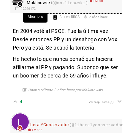
EM Off
Moklinowski
(@moklinowski)
#2926172
Miembro
Bot en RRSS
2 años hace
En 2004 voté al PSOE. Fue la última vez.
Desde entonces PP y un desahogo con Vox.
Pero ya está. Se acabó la tontería.
He hecho lo que nunca pensé que hiciera:
afiliarme al PP y pagando. Supongo que ser
un boomer de cerca de 59 años influye.
Último editado 2 años hace por Moklinowski
4
Ver respuestas
(6)
LiberalYConservador
(@liberalyconservador133
EM Off