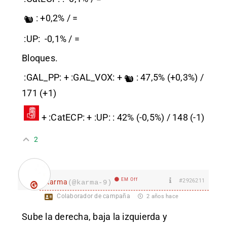
: +0,2% / =
🐿
:UP:
-0,1% / =
Bloques.
:GAL_PP:
+
:GAL_VOX:
+
: 47,5% (+0,3%) /
🐿
171 (+1)
+
:CatECP:
+
:UP:
: 42% (-0,5%) / 148 (-1)
2
EM Off
#2926211
karma
(@karma-9)
Colaborador de campaña
2 años hace
Sube la derecha, baja la izquierda y